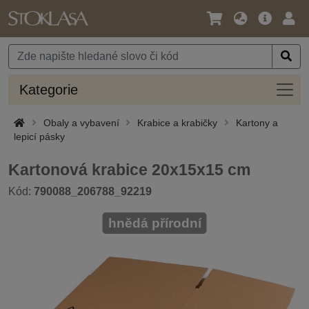
Jazyk
Hlavní
Přihl
/
nabídka
Měna
Kateg
Kategorie
Obaly a vybavení
Krabice a krabičky
Kartony a
lepicí pásky
Kartonová krabice 20x15x15 cm
Kód:
790088_206788_92219
hnědá přírodní