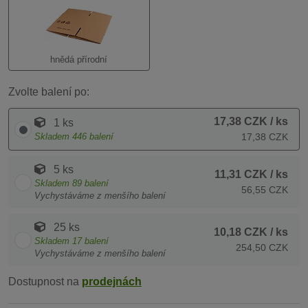
hnědá přírodní
Zvolte balení po:
17,38 CZK
/ ks
1 ks
Skladem
446
balení
17,38 CZK
5 ks
11,31 CZK
/ ks
Skladem
89
balení
56,55 CZK
Vychystáváme z menšího balení
25 ks
10,18 CZK
/ ks
Skladem
17
balení
254,50 CZK
Vychystáváme z menšího balení
Dostupnost na
prodejnách