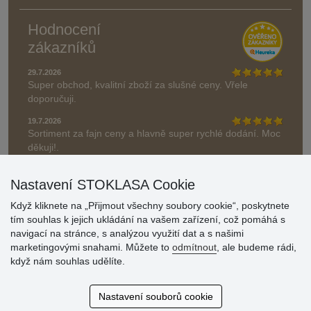
Hodnocení
zákazníků
29.7.2026
Super obchod, kvalitní zboží za slušné ceny. Vřele
doporučuji.
19.7.2026
Sortiment za fajn ceny a hlavně super rychlé dodání. Moc
děkuji!.
» Aktuálně 19084 recenzí
Nastavení STOKLASA Cookie
* Recenze neověřujeme
Když kliknete na „Přijmout všechny soubory cookie“, poskytnete
tím souhlas k jejich ukládání na vašem zařízení, což pomáhá s
navigací na stránce, s analýzou využití dat a s našimi
marketingovými snahami. Můžete to
odmítnout
, ale budeme rádi,
když nám souhlas udělíte.
Nastavení souborů cookie