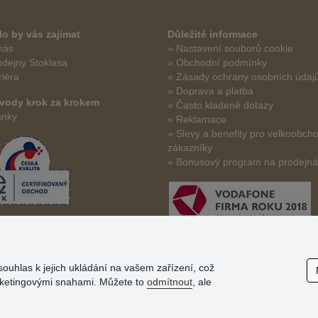
o by vás zajímat
Důležité informace
nás
» Nastavení souborů cookie
odejny Stoklasa
» Obchodní podmínky
riéra
» Zásady ochrany osobních údaj
» Doprava a platba
vody krok za krokem
» Často kladené dotazy
ánky
» Reklamace
» Slevy a benefity pro velkoobch
zákazníky
» Bonusový program na prodejn
souhlas k jejich ukládání na vašem zařízení, což
arketingovými snahami. Můžete to
odmítnout
, ale