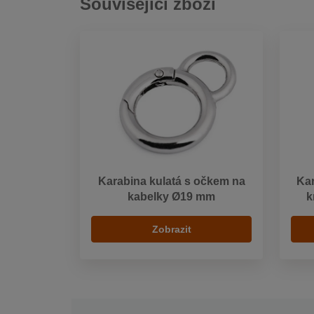
Související zboží
Karabina kulatá s očkem na
Kar
kabelky Ø19 mm
k
Zobrazit