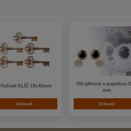
Oči glitrové s pojistkou 
řívěsek KLÍČ 19x40mm
mm
Zobrazit
Zobrazit