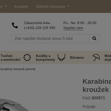
zy
Kontakty
Důležité informace
Zákaznická linka
Po - Ne: 8:00 - 20:00
(+420) 228 229 395
Napište nám
Tvoření
Korálky a
Mód
Bižuterie
a aranžování
komponenty
dop
Karabiny kovové pevné
Karabina
kroužek
Kód:
800971
Průměr: