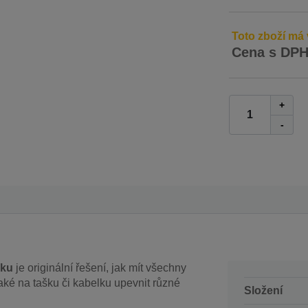
Toto zboží má 
Cena s DP
+
-
žku
je originální řešení, jak mít všechny
aké na tašku či kabelku upevnit různé
Složení