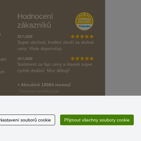
Hodnocení
zákazníků
ů
29.7.2026
Super obchod, kvalitní zboží za slušné
ceny. Vřele doporučuji.
odní
19.7.2026
Sortiment za fajn ceny a hlavně super
rychlé dodání. Moc děkuji!.
ách
» Aktuálně 19084 recenzí
* Recenze neověřujeme
Nastavení souborů cookie
Přijmout všechny soubory cookie