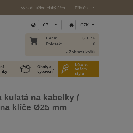
Vytvořit uživatelský účet
Přihlásit
CZ
CZK
Cena:
0,- CZK
Položek:
0
» Zobrazit košík
Léto ve
ní
Obaly a
vašem
lňky
vybavení
stylu
 kulatá na kabelky /
 na klíče Ø25 mm