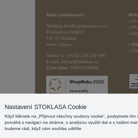
Sídlo společnosti:
Mohl
» O 
Stoklasa textilní galanterie s.r.o.
» Pr
Průmyslová 934/13
» Ka
747 23 Bolatice
okres Opava
» Ná
» Čl
Telefon 1: (+420) 228 229 395
E-mail: eshop@stoklasa.cz
Číslo účtu:
5487372/0800
Nastavení STOKLASA Cookie
Když kliknete na „Přijmout všechny soubory cookie“, poskytnete tím 
pomáhá s navigací na stránce, s analýzou využití dat a s našimi m
budeme rádi, když nám souhlas udělíte.