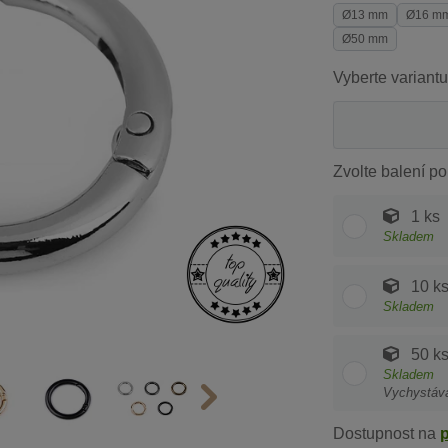
Ø13 mm
Ø16 m
Ø50 mm
Vyberte variantu
Zvolte balení po
1 ks
Skladem
10 k
Skladem
50 k
Skladem
Vychystáv
Dostupnost na