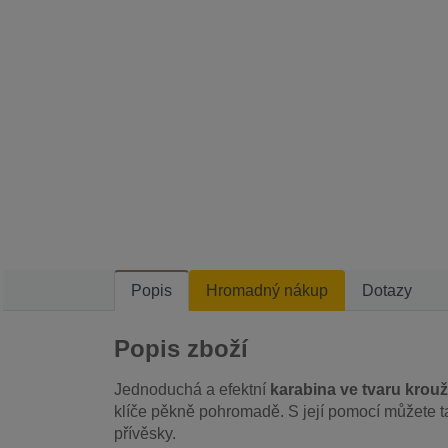
Popis
Hromadný nákup
Dotazy
Popis zboží
Jednoduchá a efektní
karabina ve tvaru krou
klíče pěkně pohromadě. S její pomocí můžete t
přívěsky.