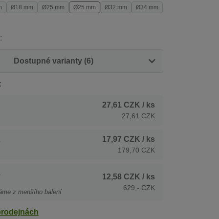
m
Ø18 mm
Ø25 mm
Ø25 mm
Ø32 mm
Ø34 mm
:
Dostupné varianty (6)
:
27,61 CZK
/ ks
27,61 CZK
17,97 CZK
/ ks
s
179,70 CZK
s
12,58 CZK
/ ks
629,- CZK
áme z menšího balení
prodejnách