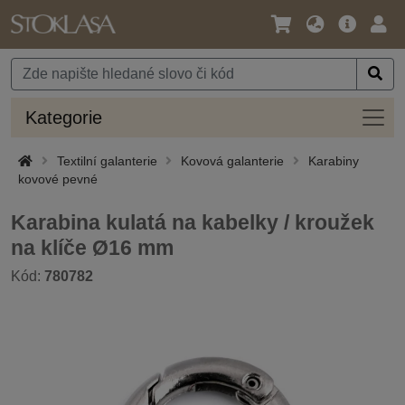
Jazyk
Hlavní
Přihl
/
nabídka
Měna
Kateg
Kategorie
Textilní galanterie
Kovová galanterie
Karabiny
kovové pevné
Karabina kulatá na kabelky / kroužek
na klíče Ø16 mm
Kód:
780782