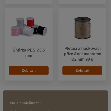
Pletací a háčkovací
Šňůrka PES Ø0,5
příze Anet macrame
mm
Ø2 mm 90 g
Zobrazit
Zobrazit
Sídlo společnosti: