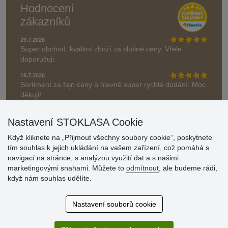
Hodnocení
zákazníků
29.7.2026
Super obchod, kvalitní zboží za slušné ceny. Vřele
doporučuji.
19.7.2026
Sortiment za fajn ceny a hlavně super rychlé dodání. Moc
děkuji!.
» Aktuálně 19084 recenzí
Nastavení STOKLASA Cookie
* Recenze neověřujeme
Když kliknete na „Přijmout všechny soubory cookie“, poskytnete
tím souhlas k jejich ukládání na vašem zařízení, což pomáhá s
navigací na stránce, s analýzou využití dat a s našimi
marketingovými snahami. Můžete to
odmítnout
, ale budeme rádi,
když nám souhlas udělíte.
Nastavení souborů cookie