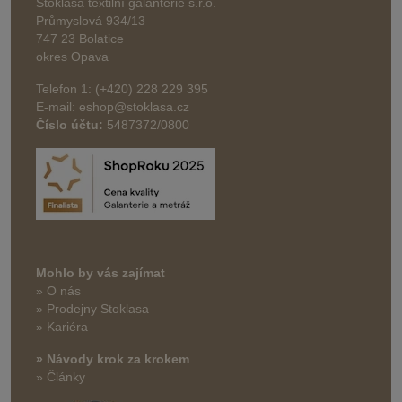
Stoklasa textilní galanterie s.r.o.
Průmyslová 934/13
747 23 Bolatice
okres Opava
Telefon 1: (+420) 228 229 395
E-mail: eshop@stoklasa.cz
Číslo účtu:
5487372/0800
Mohlo by vás zajímat
» O nás
» Prodejny Stoklasa
» Kariéra
» Návody krok za krokem
» Články