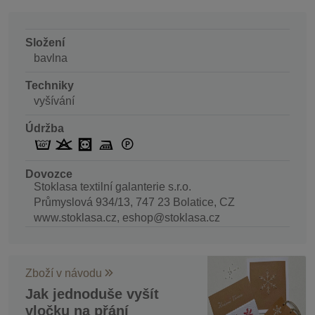
Složení
bavlna
Techniky
vyšívání
Údržba
Dovozce
Stoklasa textilní galanterie s.r.o.
Průmyslová 934/13, 747 23 Bolatice, CZ
www.stoklasa.cz, eshop@stoklasa.cz
Zboží v návodu
Jak jednoduše vyšít
vločku na přání