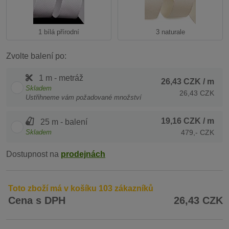
1 bílá přírodní
3 naturale
Zvolte balení po:
1 m - metráž
26,43 CZK
/ m
Skladem
26,43 CZK
Ustřihneme vám požadované množství
19,16 CZK
/ m
25 m - balení
Skladem
479,- CZK
Dostupnost na
prodejnách
Toto zboží má v košíku 103 zákazníků
Cena s DPH
26,43 CZK