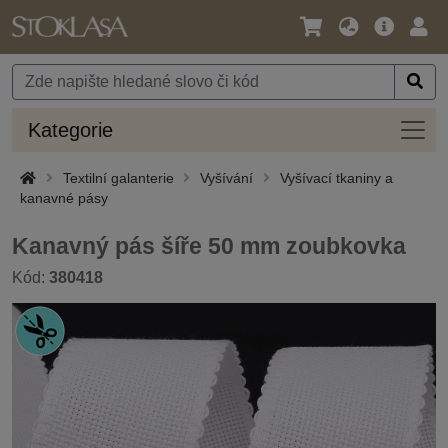
Jazyk
Hlavní
Přihl
/
nabídka
Měna
Kateg
Kategorie
Textilní galanterie
Vyšívání
Vyšívací tkaniny a
kanavné pásy
Kanavný pás šíře 50 mm zoubkovka
Kód:
380418