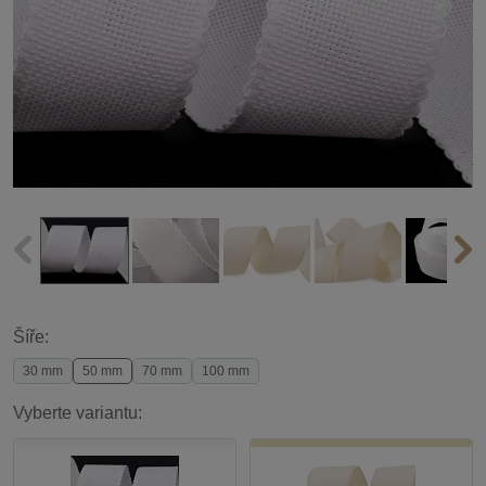
Šíře:
30 mm
50 mm
70 mm
100 mm
Vyberte variantu: