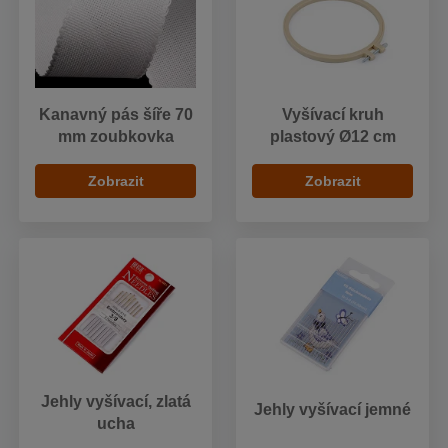
Kanavný pás šíře 70
Vyšívací kruh
mm zoubkovka
plastový Ø12 cm
Zobrazit
Zobrazit
Jehly vyšívací, zlatá
Jehly vyšívací jemné
ucha