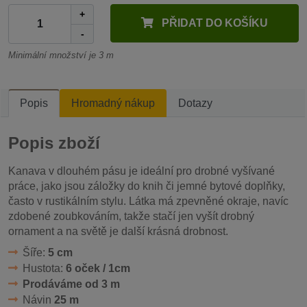
+
PŘIDAT DO KOŠÍKU
-
Minimální množství je 3 m
Popis
Hromadný nákup
Dotazy
Popis zboží
Kanava v dlouhém pásu je ideální pro drobné vyšívané
práce, jako jsou záložky do knih či jemné bytové doplňky,
často v rustikálním stylu. Látka má zpevněné okraje, navíc
zdobené zoubkováním, takže stačí jen vyšít drobný
ornament a na světě je další krásná drobnost.
Šíře:
5 cm
Hustota:
6 oček / 1cm
Prodáváme od 3 m
Návin
25 m