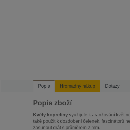
Popis
Hromadný nákup
Dotazy
Popis zboží
Květy kopretiny
využijete k aranžování květin
také použít k dozdobení čelenek, fascinátorů n
zasunout drát s průměrem 2 mm.