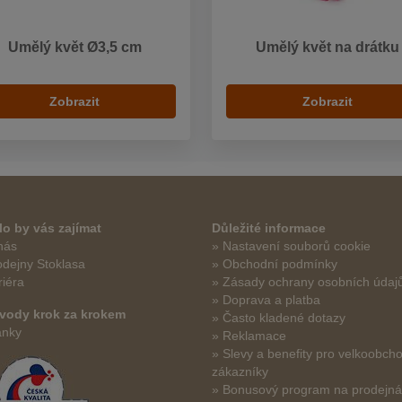
Umělý květ Ø3,5 cm
Umělý květ na drátku
Zobrazit
Zobrazit
o by vás zajímat
Důležité informace
nás
» Nastavení souborů cookie
odejny Stoklasa
» Obchodní podmínky
riéra
» Zásady ochrany osobních údaj
» Doprava a platba
vody krok za krokem
» Často kladené dotazy
ánky
» Reklamace
» Slevy a benefity pro velkoobch
zákazníky
» Bonusový program na prodejn