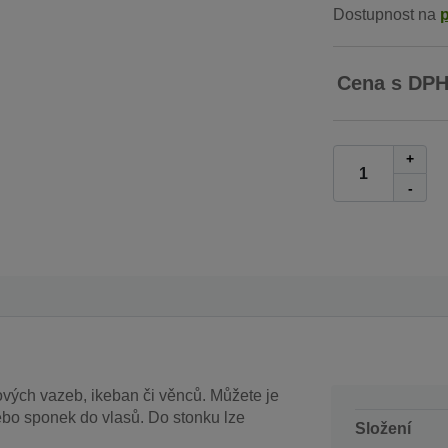
Dostupnost na
Cena s DP
+
-
ových vazeb, ikeban či věnců. Můžete je
ebo sponek do vlasů. Do stonku lze
Složení