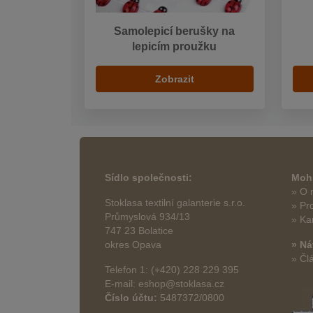
Samolepicí berušky na
lepicím proužku
Zobrazit
Sídlo společnosti:
Mohl
» O 
Stoklasa textilní galanterie s.r.o.
» Pr
Průmyslová 934/13
» Ka
747 23 Bolatice
okres Opava
» Ná
» Čl
Telefon 1: (+420) 228 229 395
E-mail: eshop@stoklasa.cz
Číslo účtu:
5487372/0800