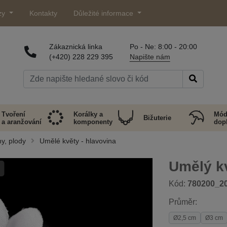
zy
Kontakty
Důležité informace
Zákaznická linka
Po - Ne: 8:00 - 20:00
(+420) 228 229 395
Napište nám
Tvoření
Korálky a
Mód
Bižuterie
a aranžování
komponenty
dop
ny, plody
Umělé květy - hlavovina
Umělý k
Kód:
780200_2
Průměr:
Ø2,5 cm
Ø3 cm