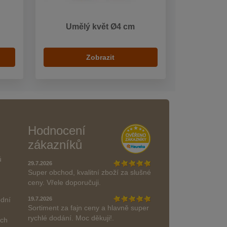
Umělý květ Ø4 cm
Zobrazit
Hodnocení
zákazníků
ů
29.7.2026
Super obchod, kvalitní zboží za slušné
ceny. Vřele doporučuji.
odní
19.7.2026
Sortiment za fajn ceny a hlavně super
rychlé dodání. Moc děkuji!.
ách