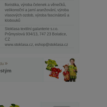
floristika, výroba čelenek a věnečků,
velikonoční a jarní aranžování, výroba
vlasových ozdob, výroba fascinátorů a
klobouků
Stoklasa textilní galanterie s.r.o.
Průmyslová 934/13, 747 23 Bolatice,
CZ
www.stoklasa.cz, eshop@stoklasa.cz
odu
ostým