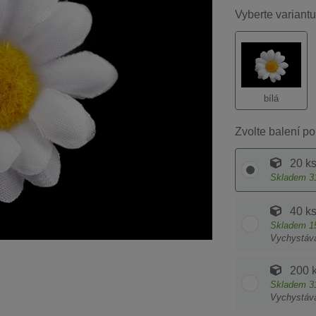
Vyberte variantu
bílá
Zvolte balení po
20 k
Skladem
3
40 k
Skladem
1
Vychystáv
200 
Skladem
3
Vychystáv