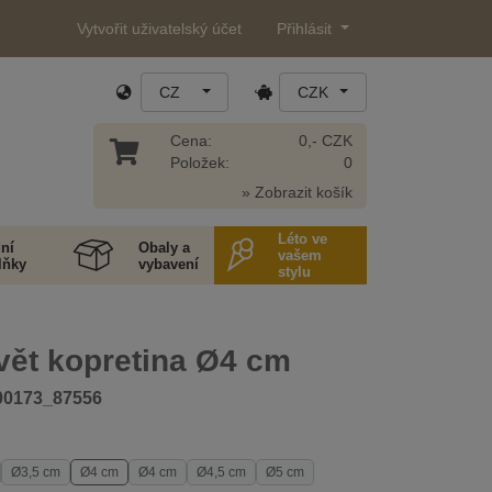
Vytvořit uživatelský účet
Přihlásit
CZ
CZK
Cena:
0,- CZK
Položek:
0
» Zobrazit košík
Léto ve
ní
Obaly a
vašem
lňky
vybavení
stylu
vět kopretina Ø4 cm
00173_87556
Ø3,5 cm
Ø4 cm
Ø4 cm
Ø4,5 cm
Ø5 cm