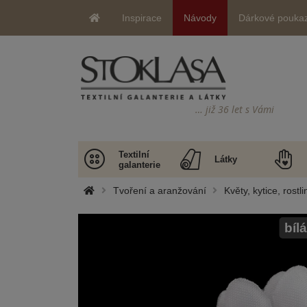
Inspirace
Návody
Dárkové pouka
… již 36 let s Vámi
Textilní
Látky
galanterie
Tvoření a aranžování
Květy, kytice, rostli
bílá