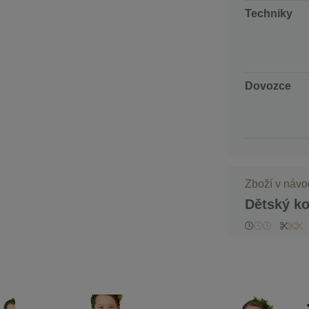
Techniky
Dovozce
Zboží v náv
Dětský k