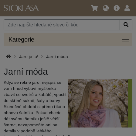
Jazyk
Hlavní
Přihl
/
nabídka
Měna
Kateg
Kategorie
Jaro je tu!
Jarní móda
Jarní móda
Když se řekne jaro, nejspíš se
vám hned vybaví myšlenka
zbavit se svetrů a kabátů, vpustit
do skříně sukně, šaty a barvy.
Slunečné období si přímo říká o
obnovu šatníku. Pokud chcete
dát svému šatníku ještě větší
šmrnc, nezapomeňte ani na
detaily v podobě lehkého