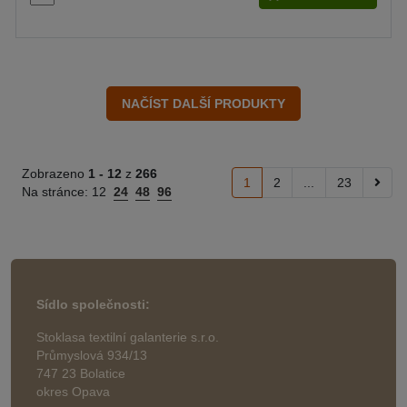
Zobrazeno
1 -
12
z
266
1
2
...
23
Na stránce:
12
24
48
96
Sídlo společnosti:
Stoklasa textilní galanterie s.r.o.
Průmyslová 934/13
747 23 Bolatice
okres Opava