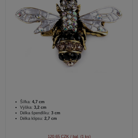
Šířka:
4,7 cm
Výška:
3,2 cm
Délka špendlíku:
3 cm
Délka klipsu:
2,7 cm
120,65 CZK
/ bal. (1 ks)