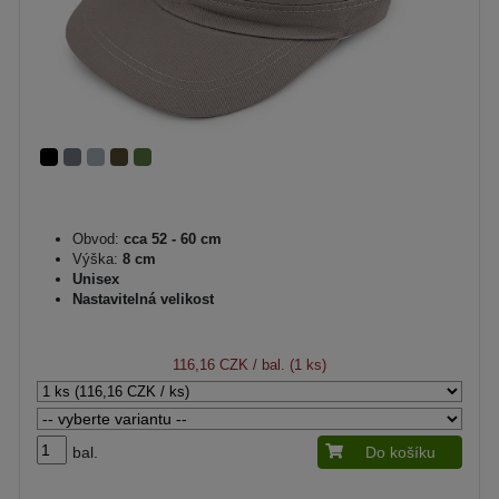
Obvod:
cca 52 - 60 cm
Výška:
8 cm
Unisex
Nastavitelná velikost
116,16 CZK
/ bal. (1 ks)
bal.
Do košíku