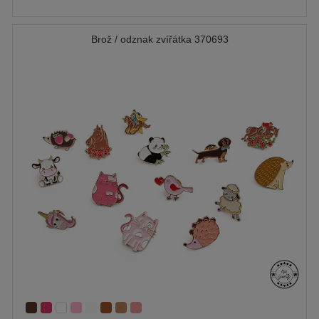
Brož / odznak zvířátka 370693