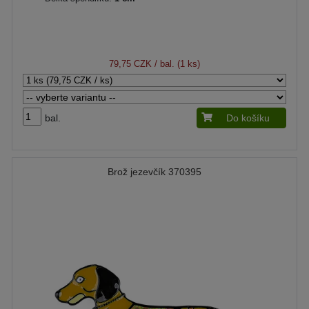
79,75 CZK
/ bal. (1 ks)
bal.
Do košíku
Brož jezevčík 370395