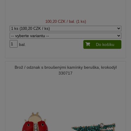
100,20 CZK
/ bal. (1 ks)
bal.
Do košíku
Brož / odznak s broušenými kamínky beruška, krokodýl
330717