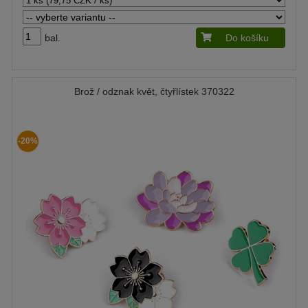
bal.
Do košíku
Brož / odznak květ, čtyřlístek 370322
-20%