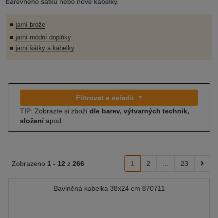
barevného šátku nebo nové kabelky.
■
jarní brože
■
jarní módní doplňky
■
jarní šátky a kabelky
Filtrovat a seřadit
TIP: Zobrazte si zboží
dle barev, výtvarných technik,
složení
apod.
Zobrazeno
1 -
12
z
266
1
2
...
23
Bavlněná kabelka 38x24 cm 870711