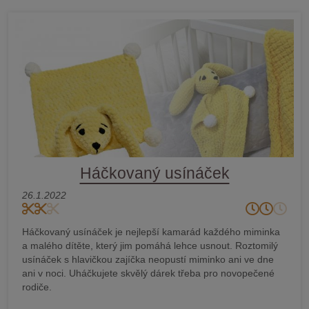
Háčkovaný usínáček
26.1.2022
Háčkovaný usínáček je nejlepší kamarád každého miminka
a malého dítěte, který jim pomáhá lehce usnout. Roztomilý
usínáček s hlavičkou zajíčka neopustí miminko ani ve dne
ani v noci. Uháčkujete skvělý dárek třeba pro novopečené
rodiče.