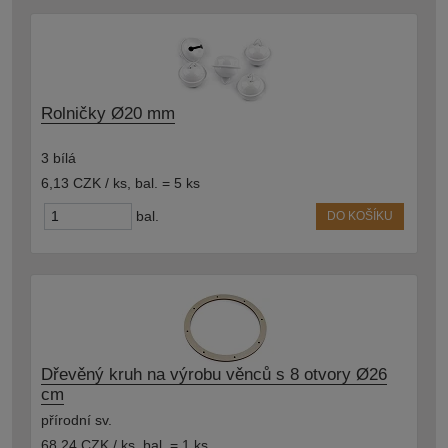
Rolničky Ø20 mm
3 bílá
6,13 CZK / ks
,
bal. = 5 ks
bal.
DO KOŠÍKU
Dřevěný kruh na výrobu věnců s 8 otvory Ø26
cm
přírodní sv.
68,24 CZK / ks
,
bal. = 1 ks