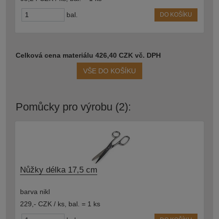
bal.
DO KOŠÍKU
Celková cena materiálu 426,40 CZK vč. DPH
VŠE DO KOŠÍKU
Pomůcky pro výrobu (2):
Nůžky délka 17,5 cm
barva nikl
229,- CZK / ks
,
bal. = 1 ks