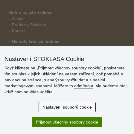
Mohlo by vás zajímat
» O nás
» Prodejny Stoklasa
» Kariéra
» Návody krok za krokem
» Články
Nastavení STOKLASA Cookie
Když kliknete na „Přijmout všechny soubory cookie“, poskytnete
tím souhlas k jejich ukládání na vašem zařízení, což pomáhá s
navigací na stránce, s analýzou využití dat a s našimi
marketingovými snahami. Můžete to
odmítnout
, ale budeme rádi,
když nám souhlas udělíte.
Důležité informace
Nastavení souborů cookie
» Nastavení souborů cookie
» Obchodní podmínky
» Zásady ochrany osobních údajů
Přijmout všechny soubory cookie
» Doprava a platba
» Často kladené dotazy