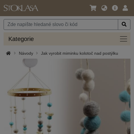
Jazyk
Hlavní
Přihl
/
nabídka
Měna
Kateg
Kategorie
Návody
Jak vyrobit miminku kolotoč nad postýlku