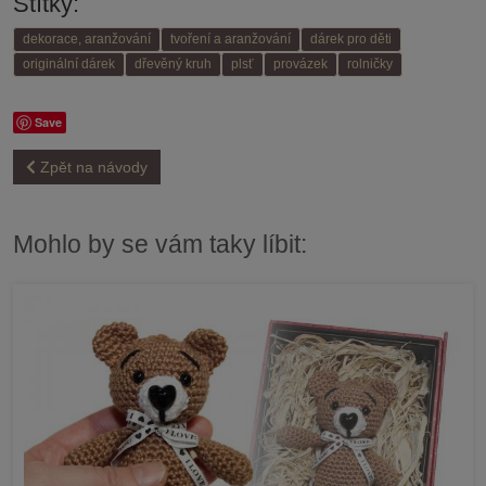
Štítky:
dekorace, aranžování
tvoření a aranžování
dárek pro děti
originální dárek
dřevěný kruh
plsť
provázek
rolničky
Save
Zpět na návody
Mohlo by se vám taky líbit: