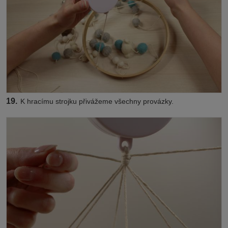
19.
K hracímu strojku přivážeme všechny provázky.