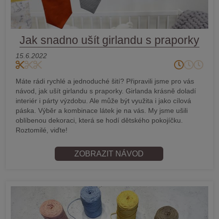
Jak snadno ušít girlandu s praporky
15.6.2022
Máte rádi rychlé a jednoduché šití? Připravili jsme pro vás
návod, jak ušít girlandu s praporky. Girlanda krásně doladí
interiér i párty výzdobu. Ale může být využita i jako cílová
páska. Výběr a kombinace látek je na vás. My jsme ušili
oblíbenou dekoraci, která se hodí dětského pokojíčku.
Roztomilé, viďte!
ZOBRAZIT NÁVOD