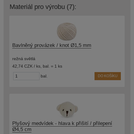
Materiál pro výrobu (7):
Bavlněný provázek / knot Ø1,5 mm
režná světlá
42,74 CZK / ks
,
bal. = 1 ks
bal.
DO KOŠÍKU
Plyšový medvídek - hlava k přišití / přilepení
Ø4,5 cm