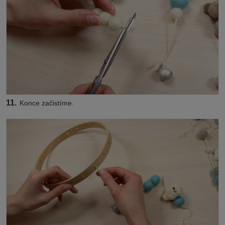
11.
Konce začistíme.