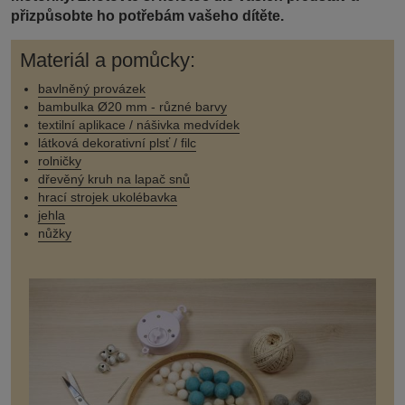
přizpůsobte ho potřebám vašeho dítěte.
Materiál a pomůcky:
bavlněný provázek
bambulka Ø20 mm - různé barvy
textilní aplikace / nášivka medvídek
látková dekorativní plsť / filc
rolničky
dřevěný kruh na lapač snů
hrací strojek ukolébavka
jehla
nůžky