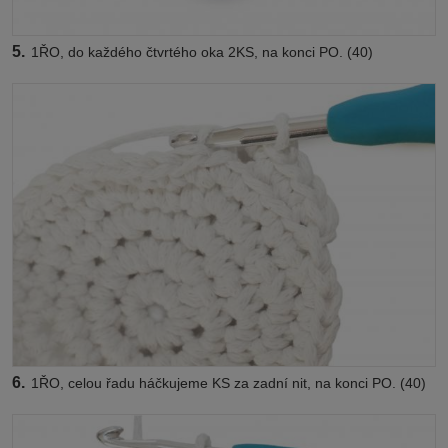
5.
1ŘO, do každého čtvrtého oka 2KS, na konci PO. (40)
6.
1ŘO, celou řadu háčkujeme KS za zadní nit, na konci PO. (40)