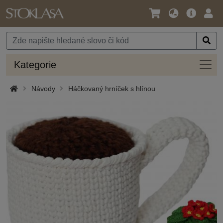
Jazyk
Hlavní
Přihl
/
nabídka
Měna
Kateg
Kategorie
Návody
Háčkovaný hrníček s hlínou