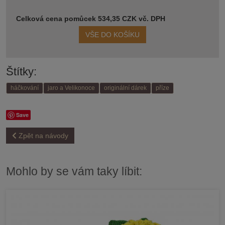
Celková cena pomůcek 534,35 CZK vč. DPH
VŠE DO KOŠÍKU
Štítky:
háčkování
jaro a Velikonoce
originální dárek
příze
Save
Zpět na návody
Mohlo by se vám taky líbit: