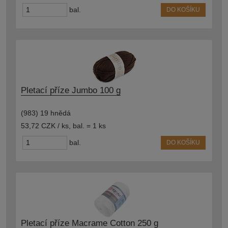
bal.
DO KOŠÍKU
Pletací příze Jumbo 100 g
(983) 19 hnědá
53,72 CZK / ks
,
bal. = 1 ks
bal.
DO KOŠÍKU
Pletací příze Macrame Cotton 250 g