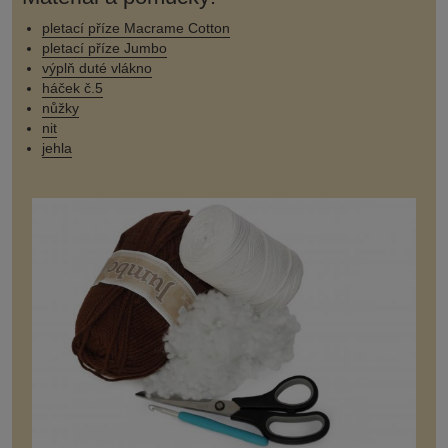
pletací příze Macrame Cotton
pletací příze Jumbo
výplň duté vlákno
háček č.5
nůžky
nit
jehla