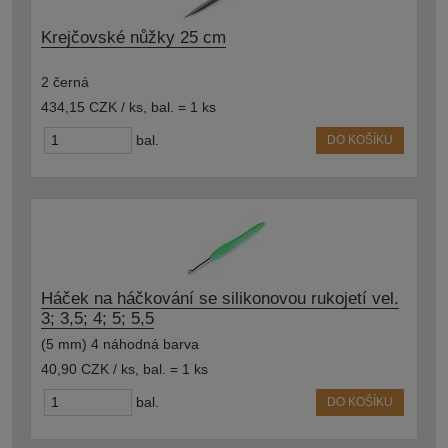
Krejčovské nůžky 25 cm
2 černá
434,15 CZK / ks
,
bal. = 1 ks
bal.
DO KOŠÍKU
Háček na háčkování se silikonovou rukojetí vel.
3; 3,5; 4; 5; 5,5
(5 mm) 4 náhodná barva
40,90 CZK / ks
,
bal. = 1 ks
bal.
DO KOŠÍKU