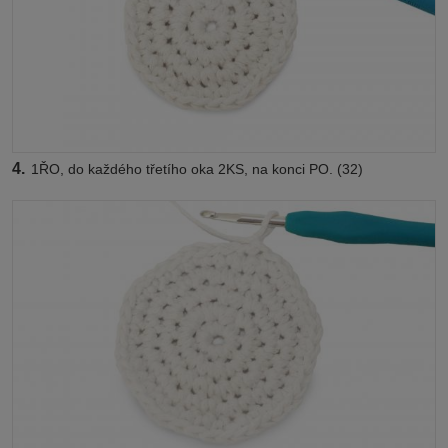
4.
1ŘO, do každého třetího oka 2KS, na konci PO. (32)