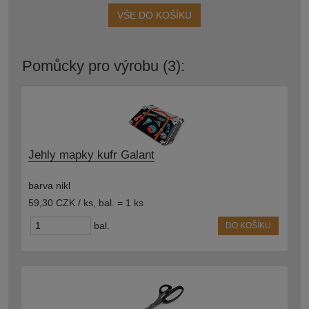
VŠE DO KOŠÍKU
Pomůcky pro výrobu (3):
Jehly mapky kufr Galant
barva nikl
59,30 CZK / ks
,
bal. = 1 ks
bal.
DO KOŠÍKU