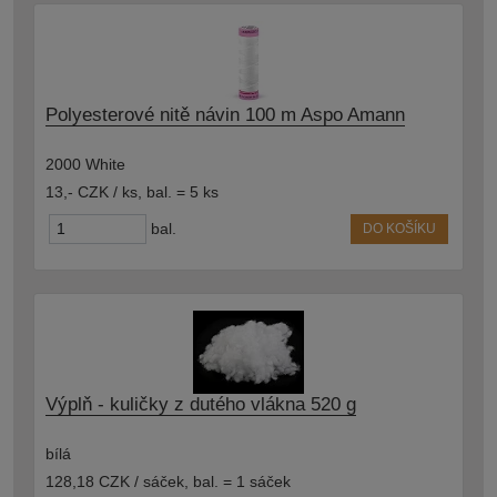
Polyesterové nitě návin 100 m Aspo Amann
2000 White
13,- CZK / ks
,
bal. = 5 ks
bal.
DO KOŠÍKU
Výplň - kuličky z dutého vlákna 520 g
bílá
128,18 CZK / sáček
,
bal. = 1 sáček