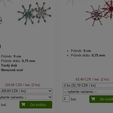
Průměr:
9 cm
Průměr drátu:
0,75 mm
Průměr:
9 cm
Průměr drátu:
0,75 mm
Tvrdý drát
Nerezová ocel
63,40 CZK
/ bal. (2 ks)
119,66 CZK
/ bal. (2 ks)
bal.
Do koší
bal.
Do košíku