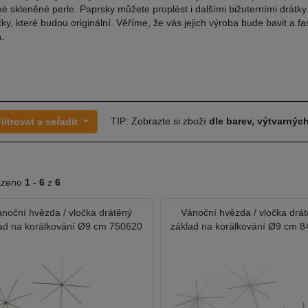
é skleněné perle. Paprsky můžete proplést i dalšími bižuterními drátky 
čky, které budou originální. Věříme, že vás jejich výroba bude bavit a fa
.
TIP: Zobrazte si zboží
dle barev, výtvarných
iltrovat a seřadit
azeno
1 -
6
z
6
noční hvězda / vločka drátěný
Vánoční hvězda / vločka drá
ad na korálkování Ø9 cm 750620
základ na korálkování Ø9 cm 