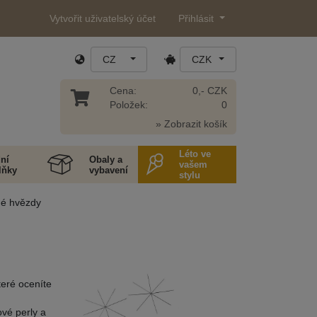
Vytvořit uživatelský účet
Přihlásit
CZ
CZK
Cena:
0,- CZK
Položek:
0
» Zobrazit košík
Léto ve
ní
Obaly a
vašem
lňky
vybavení
stylu
né hvězdy
teré oceníte
ové perly a