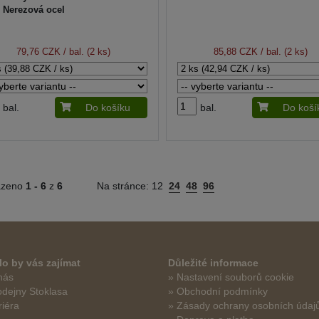
Nerezová ocel
79,76 CZK
/ bal. (2 ks)
85,88 CZK
/ bal. (2 ks)
bal.
Do košíku
bal.
Do koší
azeno
1 -
6
z
6
Na stránce:
12
24
48
96
o by vás zajímat
Důležité informace
nás
» Nastavení souborů cookie
odejny Stoklasa
» Obchodní podmínky
riéra
» Zásady ochrany osobních údaj