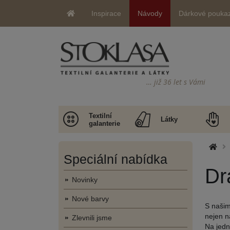
Inspirace
Návody
Dárkové pouka
… již 36 let s Vámi
Textilní
Látky
galanterie
Speciální nabídka
Dr
Novinky
Nové barvy
S našim
nejen n
Zlevnili jsme
Na jedn