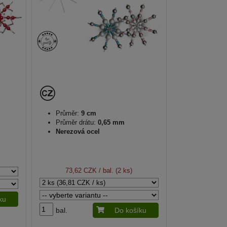
Průměr:
9 cm
Průměr drátu:
0,65 mm
Nerezová ocel
73,62 CZK
/ bal. (2 ks)
ku
bal.
Do košíku