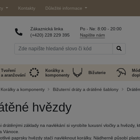
zy
Kontakty
Důležité informace
Zákaznická linka
Po - Ne: 8:00 - 20:00
(+420) 228 229 395
Napište nám
Tvoření
Korálky a
Mód
Bižuterie
a aranžování
komponenty
dop
Korálky a komponenty
Bižuterní dráty a drátěné šablony
Drátě
átěné hvězdy
i drátěnými základy na navlékání si vyrobíte luxusní vločky a hvězdy, k
a Vánoce.
otlivé paprsky hvězdy stačí navléknout korálky. Nádherně působí plast