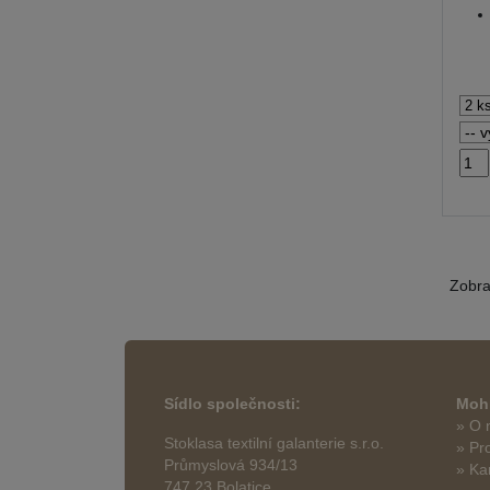
Zobr
Sídlo společnosti:
Mohl
» O 
Stoklasa textilní galanterie s.r.o.
» Pr
Průmyslová 934/13
» Ka
747 23 Bolatice