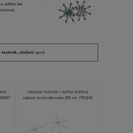
a udělat tak
scinovat
 technik, složení
apod.
těný
Vánoční hvězda / vločka drátěný
840897
základ na korálkování Ø9 cm 790345