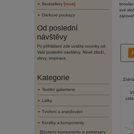
Bestsellery [
nové
]
broušen
své vlo
Dárkové poukazy
zároveň
Od poslední
návštěvy
Po přihlášení zde uvidíte novinky od
Vaší poslední návštěvy. Nové zboží,
F
slevy, inspirace.
Kategorie
Zobr
Textilní galanterie
Vá
zákl
Látky
Tvoření a aranžování
Korálky a komponenty
Bižuterní komponenty a polotovary