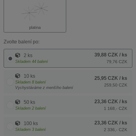
platina
Zvolte balení po:
39,88 CZK
/ ks
2 ks
Skladem
44
balení
79,76 CZK
10 ks
25,95 CZK
/ ks
Skladem
8
balení
259,50 CZK
Vychystáváme z menšího balení
23,36 CZK
/ ks
50 ks
Skladem
2
balení
1 168,- CZK
23,36 CZK
/ ks
100 ks
Skladem
3
balení
2 336,- CZK