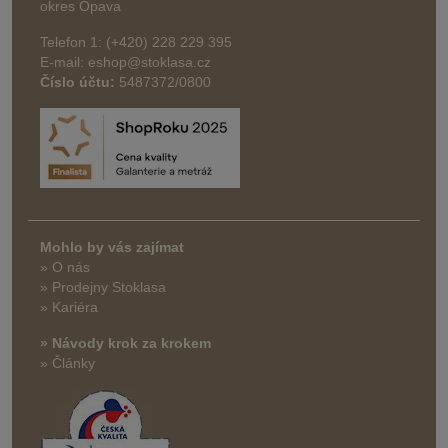
okres Opava
Telefon 1: (+420) 228 229 395
E-mail: eshop@stoklasa.cz
Číslo účtu:
5487372/0800
Mohlo by vás zajímat
» O nás
» Prodejny Stoklasa
» Kariéra
» Návody krok za krokem
» Články