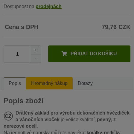
Dostupnost na
prodejnách
Cena s DPH
79,76 CZK
+
PŘIDAT DO KOŠÍKU
-
Popis
Hromadný nákup
Dotazy
Popis zboží
Drátěný základ pro výrobu dekoračních hvězdiček
a vánočních vloček
je velice kvalitní,
pevný, z
nerezové oceli.
Na jednotlivé paprsky můžete navlékat
korálky
,
perličky
,