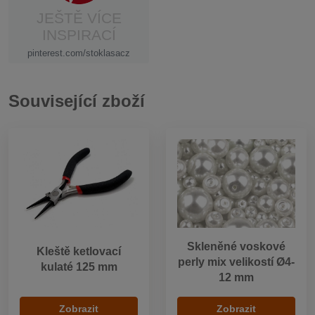
JEŠTĚ VÍCE
INSPIRACÍ
pinterest.com/stoklasacz
Související zboží
Skleněné voskové
Kleště ketlovací
perly mix velikostí Ø4-
kulaté 125 mm
12 mm
Zobrazit
Zobrazit