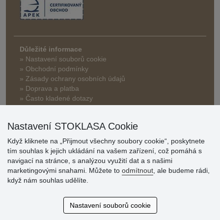
Důležité informace
» Nastavení souborů cookie
» Obchodní podmínky
» Zásady ochrany osobních údajů
» Doprava a platba
» Často kladené dotazy
» Reklamace
» Slevy a benefity pro velkoobchodní zákazníky
Nastavení STOKLASA Cookie
» Bonusový program na prodejnách
Když kliknete na „Přijmout všechny soubory cookie“, poskytnete
tím souhlas k jejich ukládání na vašem zařízení, což pomáhá s
navigací na stránce, s analýzou využití dat a s našimi
marketingovými snahami. Můžete to
odmítnout
, ale budeme rádi,
když nám souhlas udělíte.
Hodnocení
Nastavení souborů cookie
zákazníků