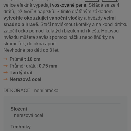
velice efektně vypadají
voskované perle
. Skládá se ze 4
drátů, jež tvoří 8 paprsků. S tímto drátěným základem
vytvoříte okouzlující vánoční vločky
a hvězdy
velmi
snadno a hravě
. Stačí navléknout korálky a na konci drátku
zatočit očko pomocí kulatých bižuterních kleští. Hotovou
hvězdu můžete zavěsit pomocí háčku nebo šňůrky na
stromeček, do okna apod.
Nevhodné pro děti do 3 let.
Průměr:
10 cm
Průměr drátu:
0,75 mm
Tvrdý drát
Nerezová ocel
DEKORACE - není hračka
Složení
nerezová ocel
Techniky