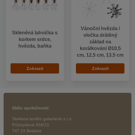
Vánoční hvězda /
Skleněná lahvička s
vločka drátěný
korkem srdce,
základ na
hvězda, baňka
korálkování Ø10,5
cm, 12,5 cm, 13,5 cm
Zobrazit
Zobrazit
Sídlo společnosti:
Stoklasa textilní galanterie s.r.o.
Průmyslová 934/13
747 23 Bolatice