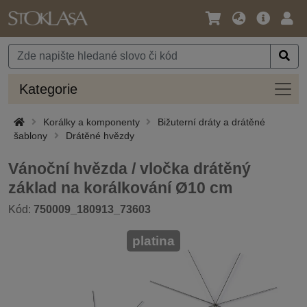
Jazyk
Hlavní
Přihl
/
nabídka
Měna
Kateg
Kategorie
Korálky a komponenty
Bižuterní dráty a drátěné
šablony
Drátěné hvězdy
Vánoční hvězda / vločka drátěný
základ na korálkování Ø10 cm
Kód:
750009_180913_73603
platina