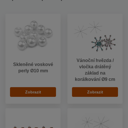
Vánoční hvězda /
Skleněné voskové
vločka drátěný
perly Ø10 mm
základ na
korálkování Ø9 cm
Zobrazit
Zobrazit