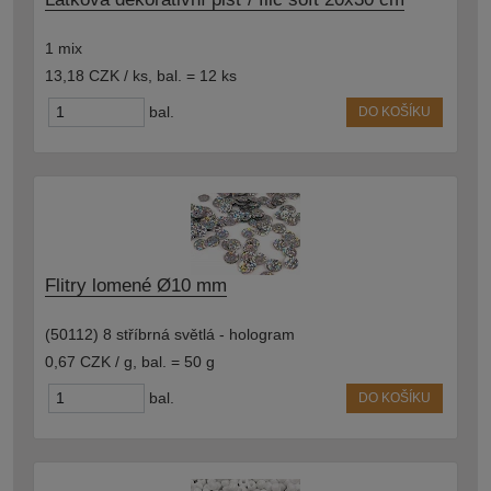
1 mix
13,18 CZK / ks
,
bal. = 12 ks
bal.
DO KOŠÍKU
Flitry lomené Ø10 mm
(50112) 8 stříbrná světlá - hologram
0,67 CZK / g
,
bal. = 50 g
bal.
DO KOŠÍKU