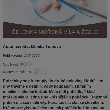
ČELENKA MOŘSKÁ VÍLA A ŽEZLO
Autor návodu:
Monika Tóthová
Publikováno:
12.8.2020
Obtížnost
Časová náročnost
Prázdniny se přehouply do druhé poloviny. Horké letní
dny trávíme s dětmi u vody koupáním, sbíráním
mušliček, čtením knížek. Máte rádi pohádky? Malá
mořská víla je jedna z nejkrásnějších pohádek. Dojemný
příběh o lásce malé víly, která toužila stát se člověkem.
Krásnou stylovou čelenkou tak potěšíte každou malou