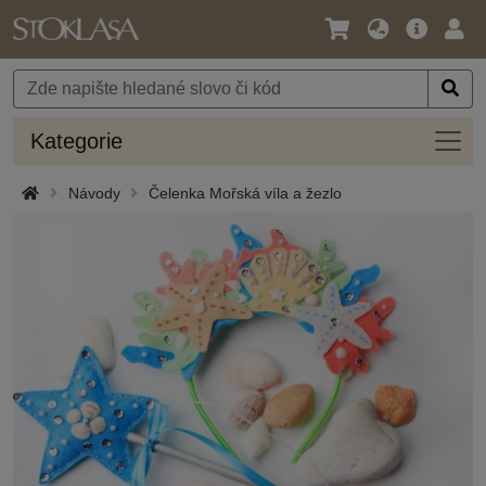
Jazyk
Hlavní
Přihl
/
nabídka
Měna
Kateg
Kategorie
Návody
Čelenka Mořská víla a žezlo