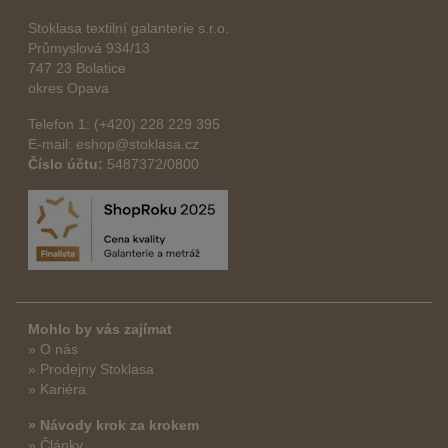
Stoklasa textilní galanterie s.r.o.
Průmyslová 934/13
747 23 Bolatice
okres Opava
Telefon 1: (+420) 228 229 395
E-mail: eshop@stoklasa.cz
Číslo účtu:
5487372/0800
Mohlo by vás zajímat
» O nás
» Prodejny Stoklasa
» Kariéra
» Návody krok za krokem
» Články