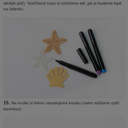
silnější plsť). Vystřižené tvary si rozložíme tak, jak je budeme lepit
na čelenku.
15.
Na mušle si fixkou namalujeme kresbu (nebo můžeme vyšít
bavlnkou).