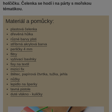
holčičku. Čelenka se hodí i na párty s mořskou
tématikou.
Materiál a pomůcky:
plastová čelenka
dřevěná hůlka
různé barvy plsti
stříbrná akrylová barva
perličky 4 mm
flitry
vyšívací bavlnky
fixy na textil
mizící fix
štětec, papírová čtvrtka, tužka, jehla
nůžky
lepidlo na šperky
tavná pistole
duté vlákno - kuličky