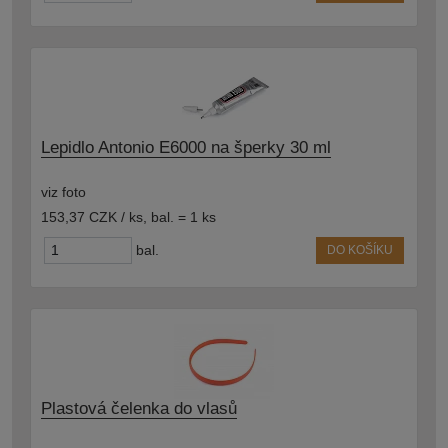
Lepidlo Antonio E6000 na šperky 30 ml
viz foto
153,37 CZK / ks
,
bal. = 1 ks
bal.
DO KOŠÍKU
Plastová čelenka do vlasů