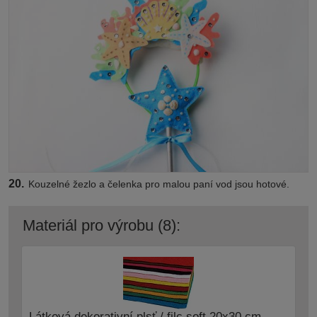
20.
Kouzelné žezlo a čelenka pro malou paní vod jsou hotové.
Materiál pro výrobu (8):
Látková dekorativní plsť / filc soft 20x30 cm