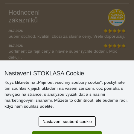
Hodnocení
zákazníků
29.7.2026
Super obchod, kvalitní zboží za slušné ceny. Vřele doporučuji.
19.7.2026
Sortiment za fajn ceny a hlavně super rychlé dodání. Moc
děkuji!.
» Aktuálně 19084 recenzí
Nastavení STOKLASA Cookie
* Recenze neověřujeme
Když kliknete na „Přijmout všechny soubory cookie“, poskytnete
tím souhlas k jejich ukládání na vašem zařízení, což pomáhá s
navigací na stránce, s analýzou využití dat a s našimi
marketingovými snahami. Můžete to
odmítnout
, ale budeme rádi,
když nám souhlas udělíte.
Nastavení souborů cookie