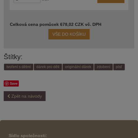
Celková cena pomůcek 678,02 CZK vč. DPH
VŠE DO KOŠÍKU
Štítky:
tvoření s dětmi
dárek pro děti
originální dárek
zdobení
plsť
Save
Zpět na návody
Sídlo společnosti: