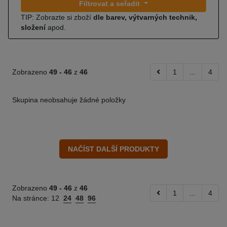
Filtrovat a seřadit
TIP: Zobrazte si zboží
dle barev, výtvarných technik,
složení
apod.
Zobrazeno
49 -
46
z
46
1
...
4
Skupina neobsahuje žádné položky
Zobrazeno
49 -
46
z
46
1
...
4
Na stránce:
12
24
48
96