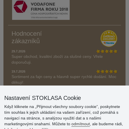
Hodnocení
zákazníků
29.7.2026
Super obchod, kvalitní zboží za slušné ceny. Vřele
doporučuji.
19.7.2026
Sortiment za fajn ceny a hlavně super rychlé dodání. Moc
děkuji!.
» Aktuálně 19084 recenzí
Nastavení STOKLASA Cookie
* Recenze neověřujeme
Když kliknete na „Přijmout všechny soubory cookie“, poskytnete
tím souhlas k jejich ukládání na vašem zařízení, což pomáhá s
navigací na stránce, s analýzou využití dat a s našimi
marketingovými snahami. Můžete to
odmítnout
, ale budeme rádi,