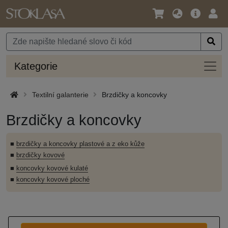
Jazyk
Hlavní
Přihl
/
nabídka
Měna
Kateg
Kategorie
Textilní galanterie
Brzdičky a koncovky
Brzdičky a koncovky
■
brzdičky a koncovky plastové a z eko kůže
■
brzdičky kovové
■
koncovky kovové kulaté
■
koncovky kovové ploché