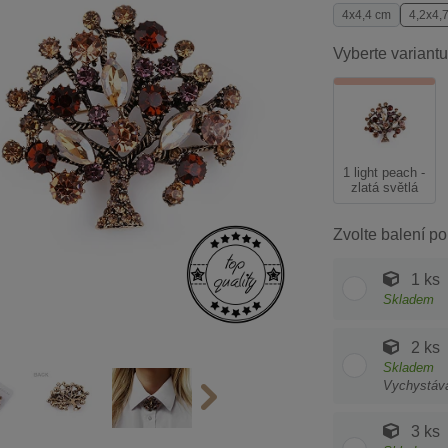
4x4,4 cm
4,2x4,
Vyberte variantu
1 light peach -
zlatá světlá
Zvolte balení po
1 ks
Skladem
2 ks
Skladem
Vychystáv
3 ks