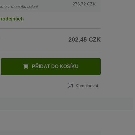
276,72 CZK
áme z menšího balení
prodejnách
H
202,45 CZK
PŘIDAT DO KOŠÍKU
Kombinovat