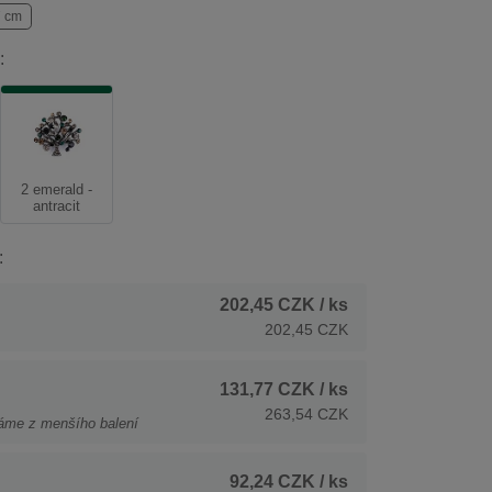
7 cm
:
2 emerald -
antracit
:
202,45 CZK
/ ks
202,45 CZK
131,77 CZK
/ ks
263,54 CZK
áme z menšího balení
92,24 CZK
/ ks