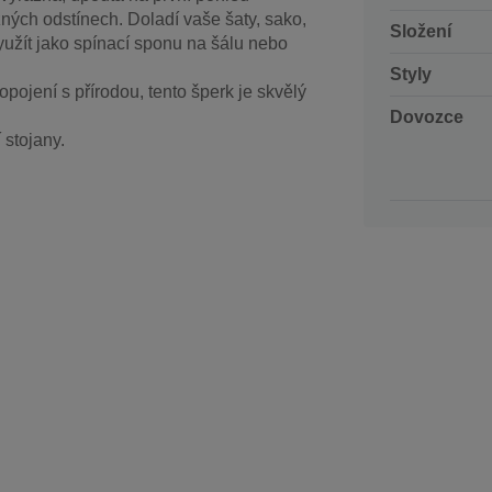
zných odstínech. Doladí vaše šaty, sako,
Složení
yužít jako spínací sponu na šálu nebo
Styly
opojení s přírodou, tento šperk je skvělý
Dovozce
 stojany.