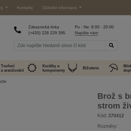
zy
Kontakty
Důležité informace
Zákaznická linka
Po - Ne: 8:00 - 20:00
(+420) 228 229 395
Napište nám
Tvoření
Korálky a
Mód
Bižuterie
a aranžování
komponenty
dop
rože
Brož s 
strom ži
Kód:
370412
Rozměry: