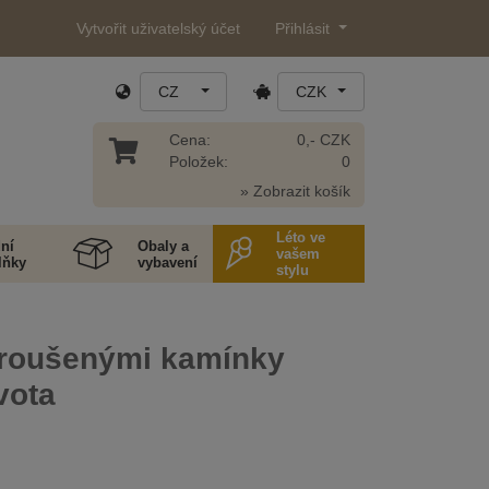
Vytvořit uživatelský účet
Přihlásit
CZ
CZK
Cena:
0,- CZK
Položek:
0
» Zobrazit košík
Léto ve
ní
Obaly a
vašem
lňky
vybavení
stylu
broušenými kamínky
vota