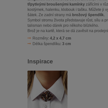
třpytivými broušenými kamínky
zářícími v rů
kostýmek, halenku, klobouk i tašku. Můžete ji v
šátek. Ze zadní strany má
brožový špendlík.
Symbol stromu života představuje růst, sílu a pr
talisman nebo dárek pro někoho blízkého.
Brož je na kartě, která se dá zavěsit na prodejní
Rozměry:
4,2 x 4,7 cm
Délka špendlíku:
3 cm
Inspirace