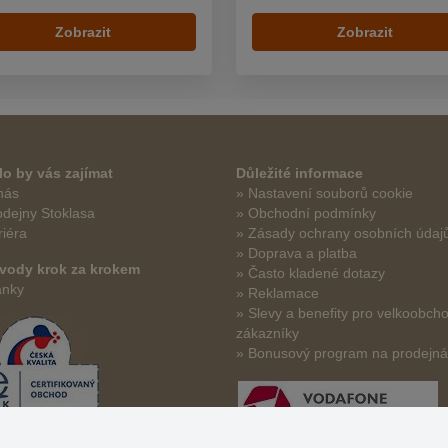
Zobrazit
Zobrazit
o by vás zajímat
Důležité informace
nás
» Nastavení souborů cookie
odejny Stoklasa
» Obchodní podmínky
riéra
» Zásady ochrany osobních údaj
» Doprava a platba
vody krok za krokem
» Často kladené dotazy
ánky
» Reklamace
» Slevy a benefity pro velkoobch
zákazníky
» Bonusový program na prodejn