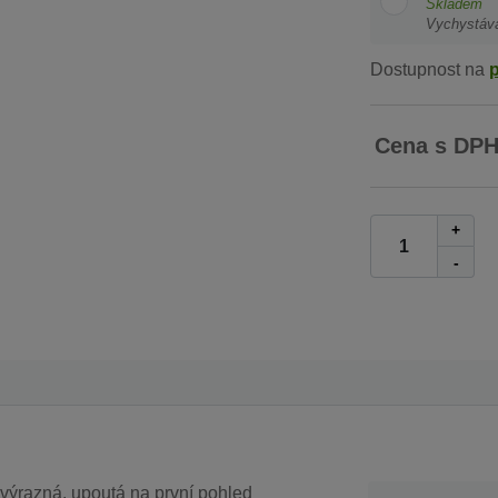
Skladem
Vychystáv
Dostupnost na
Cena s DP
+
-
 výrazná, upoutá na první pohled