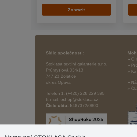
Zobrazit
Sídlo společnosti:
Mohl
» O 
Stoklasa textilní galanterie s.r.o.
» Pr
Průmyslová 934/13
» Ka
747 23 Bolatice
okres Opava
» Ná
» Čl
Telefon 1: (+420) 228 229 395
E-mail: eshop@stoklasa.cz
Číslo účtu:
5487372/0800