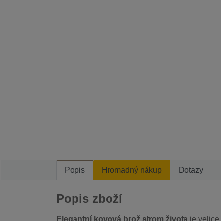
Popis
Hromadný nákup
Dotazy
Popis zboží
Elegantní kovová brož strom života
je velice