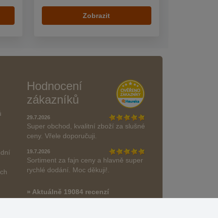
Zobrazit
Hodnocení
zákazníků
ů
29.7.2026
Super obchod, kvalitní zboží za slušné
ceny. Vřele doporučuji.
odní
19.7.2026
Sortiment za fajn ceny a hlavně super
rychlé dodání. Moc děkuji!.
ách
» Aktuálně 19084 recenzí
* Recenze neověřujeme