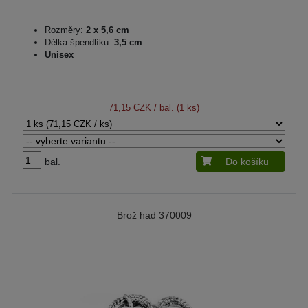
Rozměry:
2 x 5,6 cm
Délka špendlíku:
3,5 cm
Unisex
71,15 CZK
/ bal. (1 ks)
bal.
Do košíku
Brož had 370009