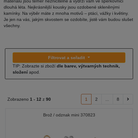
materiálu jsou téměř nezničitelné a vydrží vám ve šperkovnici
dlouhá léta. Nejkrásnější kousky jsou ozdobené skleněnými
kamínky. Na výběr máte z mnoha motivů – ptáci, vážky i květiny.
Je jen na vás, jakým skvostem se ozdobíte, jistě vám budou slušet
všechny.
Filtrovat a seřadit
TIP: Zobrazte si zboží
dle barev, výtvarných technik,
složení
apod.
Zobrazeno
1 -
12
z
90
1
2
...
8
Brož / odznak mini 370823