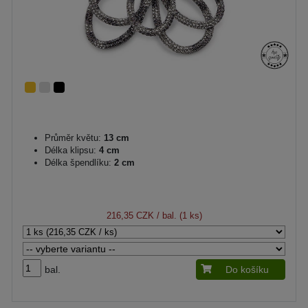
Průměr květu:
13 cm
Délka klipsu:
4 cm
Délka špendlíku:
2 cm
216,35 CZK
/ bal. (1 ks)
bal.
Do košíku