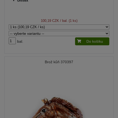
Unisex
100,19 CZK
/ bal. (1 ks)
bal.
Do košíku
Brož kůň 370397