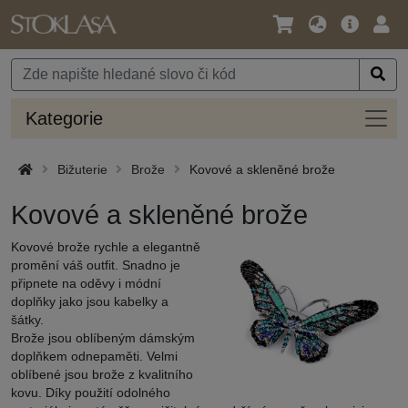
Jazyk
Hlavní
Přihl
/
nabídka
Měna
Kateg
Kategorie
Bižuterie
Brože
Kovové a skleněné brože
Kovové a skleněné brože
Kovové brože rychle a elegantně
promění váš outfit. Snadno je
připnete na oděvy i módní
doplňky jako jsou kabelky a
šátky.
Brože jsou oblíbeným dámským
doplňkem odnepaměti. Velmi
oblíbené jsou brože z kvalitního
kovu. Díky použití odolného