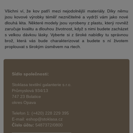
Všichni ví, že kov patří mezi nejodolnější materiály. Díky němu
jsou kovové výrobky téměř nezničitelné a vydrží vám jako nové
dlouhá léta. Některé modely jsou vyrobeny z plastu, který rovněž
zaručuje kvalitu a dlouhou životnost, když s nimi budete zacházet
s velkou dávkou lásky. Vyberte si z široké nabídky tu správnou
brož, která vás bude charakterizovat a budete s ní životem
proplouvat s širokým úsměvem na rtech.
Sídlo společnosti:
Stoklasa textilní galanterie s.r.o.
Průmyslová 934/13
747 23 Bolatice
okres Opava
Telefon 1: (+420) 228 229 395
E-mail: eshop@stoklasa.cz
Číslo účtu:
5487372/0800