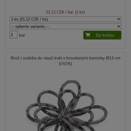
51,12 CZK
/ bal. (1 ks)
bal.
Do košíku
Brož / ozdoba do vlasů květ s broušenými kamínky Ø13 cm
370791