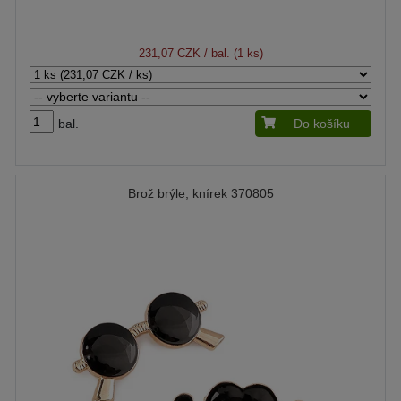
231,07 CZK
/ bal. (1 ks)
bal.
Do košíku
Brož brýle, knírek 370805