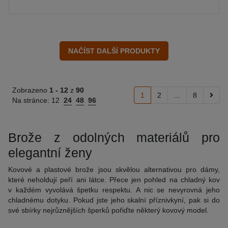
Zobrazeno
1 -
12
z
90
1
2
...
8
Na stránce:
12
24
48
96
Brože z odolných materiálů pro
elegantní ženy
Kovové a plastové brože jsou skvělou alternativou pro dámy,
které neholdují peří ani látce. Přece jen pohled na chladný kov
v každém vyvolává špetku respektu. A nic se nevyrovná jeho
chladnému dotyku. Pokud jste jeho skalní příznivkyní, pak si do
své sbírky nejrůznějších šperků pořiďte některý kovový model.