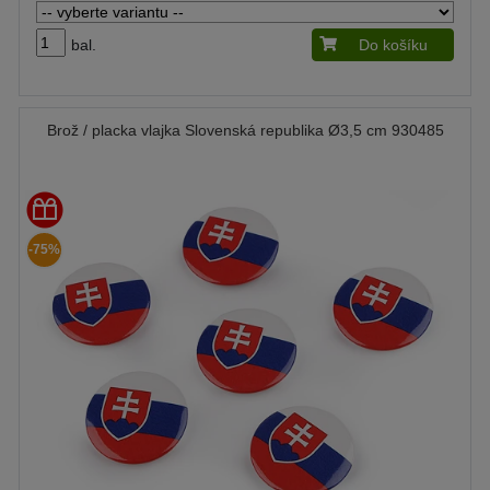
bal.
Do košíku
Brož / placka vlajka Slovenská republika Ø3,5 cm 930485
-75%