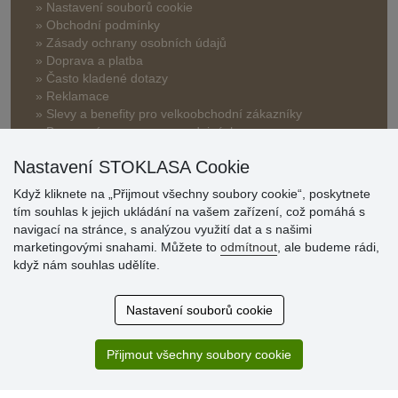
» Nastavení souborů cookie
» Obchodní podmínky
» Zásady ochrany osobních údajů
» Doprava a platba
» Často kladené dotazy
» Reklamace
» Slevy a benefity pro velkoobchodní zákazníky
» Bonusový program na prodejnách
Nastavení STOKLASA Cookie
Když kliknete na „Přijmout všechny soubory cookie“, poskytnete
tím souhlas k jejich ukládání na vašem zařízení, což pomáhá s
navigací na stránce, s analýzou využití dat a s našimi
marketingovými snahami. Můžete to
odmítnout
, ale budeme rádi,
Hodnocení
když nám souhlas udělíte.
zákazníků
Nastavení souborů cookie
29.7.2026
Super obchod, kvalitní zboží za slušné ceny. Vřele
doporučuji.
Přijmout všechny soubory cookie
19.7.2026
Sortiment za fajn ceny a hlavně super rychlé dodání. Moc