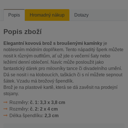
Popis
Hromadný nákup
Dotazy
Popis zboží
Elegantní kovová brož s broušenými kamínky
je
noblesním módním doplňkem. Tento nápaditý šperk můžete
nosit k různým outfitům, ať už jde o večerní šaty nebo
ležérní denní oblečení. Navíc může posloužit jako
fantastický dárek pro milovníky tance či divadelního umění.
Dá se nosit i na kloboucích, taškách či s ní můžete sepnout
šátek. Vzadu má brožový špendlík.
Brož je na plastové kartě, která se dá zavěsit na prodejní
stojany.
Rozměry:
č. 1: 3,3 x 3,8 cm
Rozměry:
č. 2: 2 x 4 cm
Délka špendlíku:
2,3 cm