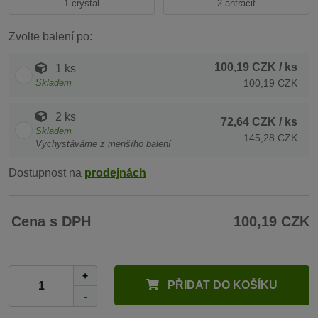
1 crystal
2 antracit
Zvolte balení po:
100,19 CZK
/ ks
1 ks
Skladem
100,19 CZK
2 ks
72,64 CZK
/ ks
Skladem
145,28 CZK
Vychystáváme z menšího balení
Dostupnost na
prodejnách
Cena s DPH
100,19 CZK
+
PŘIDAT DO KOŠÍKU
-