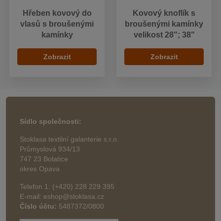
Hřeben kovový do
Kovový knoflík s
vlasů s broušenými
broušenými kamínky
kamínky
velikost 28"; 38"
Zobrazit
Zobrazit
Sídlo společnosti:
Stoklasa textilní galanterie s.r.o.
Průmyslová 934/13
747 23 Bolatice
okres Opava
Telefon 1: (+420) 228 229 395
E-mail: eshop@stoklasa.cz
Číslo účtu:
5487372/0800