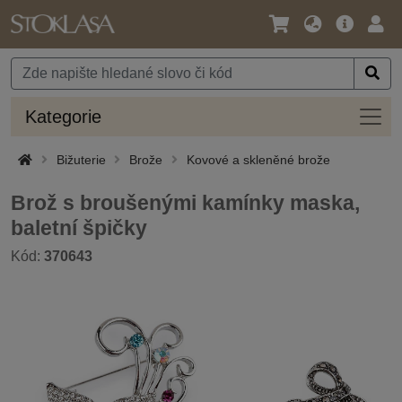
Jazyk
Hlavní
Přihl
/
nabídka
Měna
Kateg
Kategorie
Bižuterie
Brože
Kovové a skleněné brože
Brož s broušenými kamínky maska,
baletní špičky
Kód:
370643