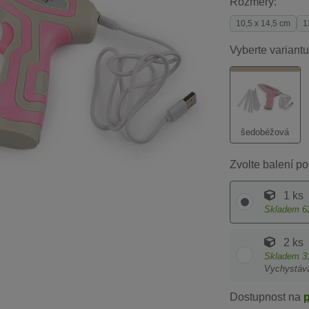
Rozměry:
10,5 x 14,5 cm
1
Vyberte variantu
šedobéžová
Zvolte balení po
1 ks
Skladem
6
2 ks
Skladem
3
Vychystáv
Dostupnost na