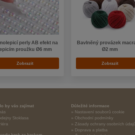
olepicí perly AB efekt na
Bavlněný provázek mac
lepicím proužku Ø6 mm
Ø2 mm
Zobrazit
Zobrazit
o by vás zajímat
Důležité informace
nás
» Nastavení souborů cookie
odejny Stoklasa
» Obchodní podmínky
riéra
» Zásady ochrany osobních údaj
» Doprava a platba
vody krok za krokem