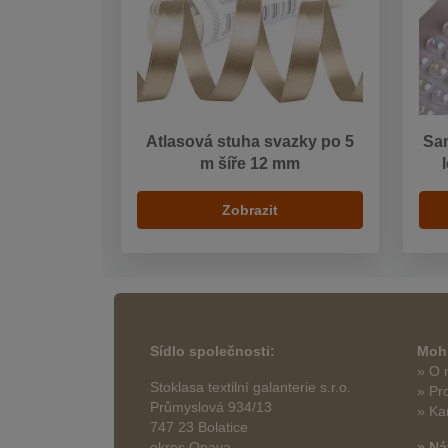
Atlasová stuha svazky po 5
Sam
m šíře 12 mm
Zobrazit
Sídlo společnosti:
Mohl
» O 
Stoklasa textilní galanterie s.r.o.
» Pr
Průmyslová 934/13
» Ka
747 23 Bolatice
okres Opava
» Ná