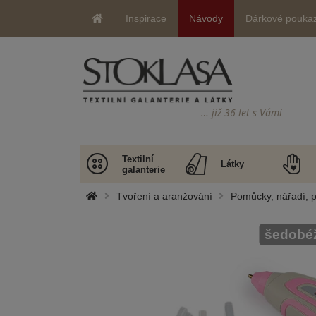
Inspirace
Návody
Dárkové pouka
… již 36 let s Vámi
Textilní
Látky
galanterie
Tvoření a aranžování
Pomůcky, nářadí, p
šedobé