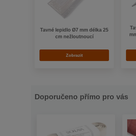
Ta
Tavné lepidlo Ø7 mm délka 25
mm
cm nežloutnoucí
Zobrazit
Doporučeno přímo pro vás