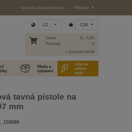
Vytvořit uživatelský účet
Přihlásit
CZ
CZK
Cena:
0,- CZK
Položek:
0
» Zobrazit košík
Léto ve
ní
Obaly a
vašem
lňky
vybavení
stylu
vá tavná pistole na
 Ø7 mm
2_158998