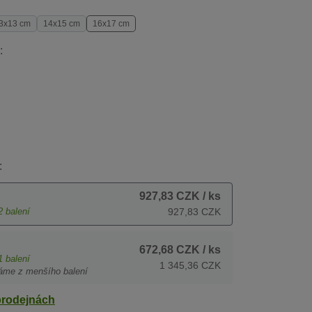
3x13 cm
14x15 cm
16x17 cm
:
:
927,83 CZK
/ ks
2
balení
927,83 CZK
672,68 CZK
/ ks
1
balení
1 345,36 CZK
áme z menšího balení
prodejnách