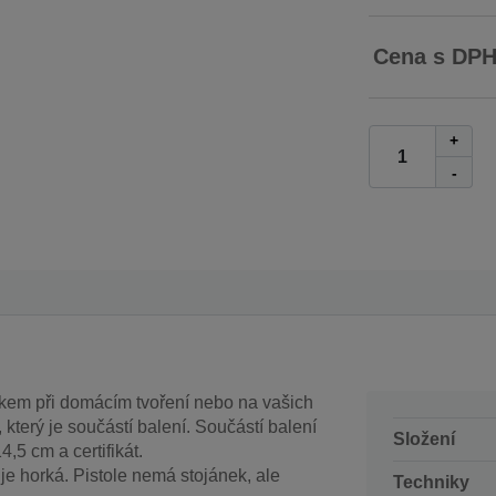
Cena s DP
+
-
em při domácím tvoření nebo na vašich
, který je součástí balení. Součástí balení
Složení
,5 cm a certifikát.
a je horká. Pistole nemá stojánek, ale
Techniky