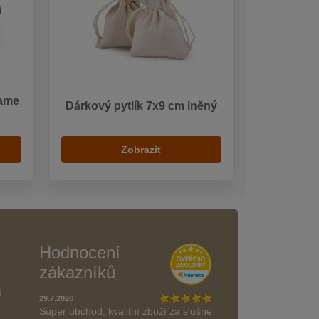
rame
Dárkový pytlík 7x9 cm lněný
Zobrazit
Hodnocení
zákazníků
ů
29.7.2026
Super obchod, kvalitní zboží za slušné