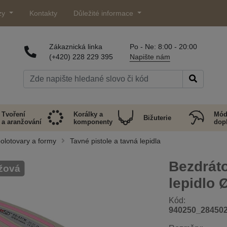
zy
Kontakty
Důležité informace
Zákaznická linka
Po - Ne: 8:00 - 20:00
(+420) 228 229 395
Napište nám
Tvoření
Korálky a
Mód
Bižuterie
a aranžování
komponenty
dop
olotovary a formy
Tavné pistole a tavná lepidla
Bezdráto
žová
lepidlo
Kód:
940250_28450