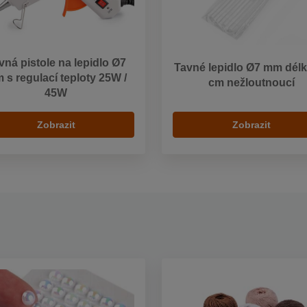
vná pistole na lepidlo Ø7
Tavné lepidlo Ø7 mm délk
 s regulací teploty 25W /
cm nežloutnoucí
45W
Zobrazit
Zobrazit