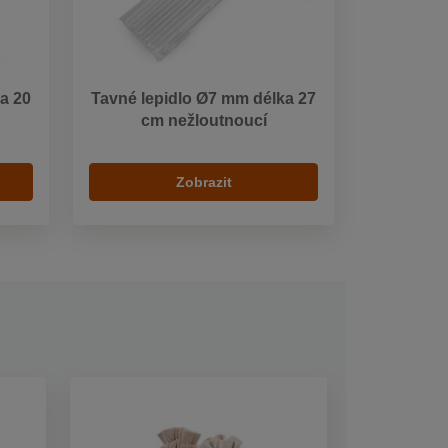
a 20
Tavné lepidlo Ø7 mm délka 27
cm nežloutnoucí
Zobrazit