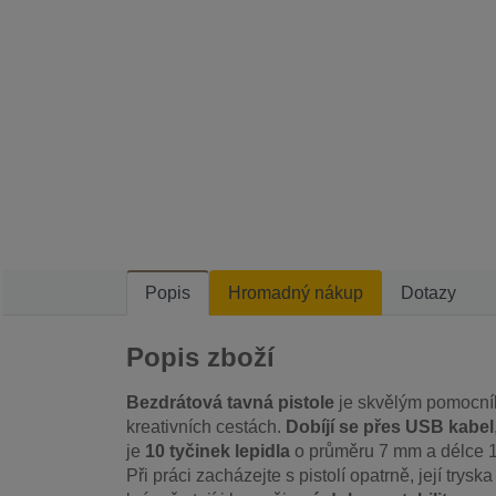
Popis
Hromadný nákup
Dotazy
Popis zboží
Bezdrátová tavná pistole
je skvělým pomocník
kreativních cestách.
Dobíjí se přes USB kabel
je
10 tyčinek lepidla
o průměru 7 mm a délce 14
Při práci zacházejte s pistolí opatrně, její trysk