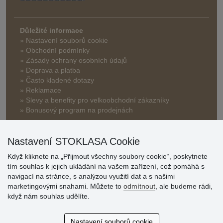
Důležité informace
» Nastavení souborů cookie
» Obchodní podmínky
» Zásady ochrany osobních údajů
» Doprava a platba
» Často kladené dotazy
» Reklamace
» Slevy a benefity pro velkoobchodní zákazníky
» Bonusový program na prodejnách
Nastavení STOKLASA Cookie
Když kliknete na „Přijmout všechny soubory cookie“, poskytnete
tím souhlas k jejich ukládání na vašem zařízení, což pomáhá s
navigací na stránce, s analýzou využití dat a s našimi
Hodnocení
marketingovými snahami. Můžete to
odmítnout
, ale budeme rádi,
zákazníků
když nám souhlas udělíte.
29.7.2026
Nastavení souborů cookie