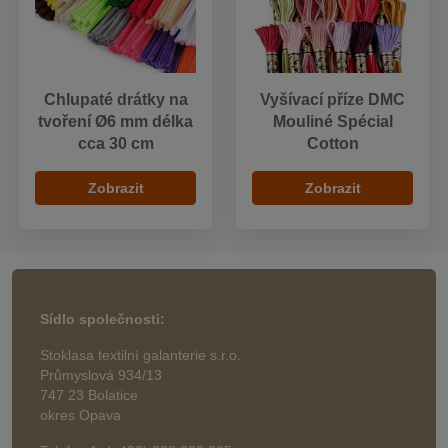
Chlupaté drátky na
Vyšívací příze DMC
tvoření Ø6 mm délka
Mouliné Spécial
cca 30 cm
Cotton
Zobrazit
Zobrazit
Sídlo společnosti:
Stoklasa textilní galanterie s.r.o.
Průmyslová 934/13
747 23 Bolatice
okres Opava