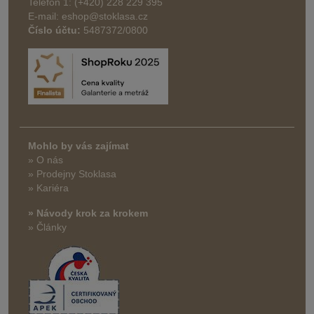
Telefon 1: (+420) 228 229 395
E-mail: eshop@stoklasa.cz
Číslo účtu:
5487372/0800
Mohlo by vás zajímat
» O nás
» Prodejny Stoklasa
» Kariéra
» Návody krok za krokem
» Články