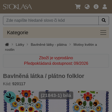
Jazyk
Hlavní
Přihl
/
nabídka
Měna
Kateg
Kategorie
Látky
Bavlněné látky - plátna
Motivy květin a
rostlin
Zboží je vyprodáno
Předpokládaná dostupnost: 09/2026
Bavlněná látka / plátno folklor
Kód:
920117
(21843-1) bílá