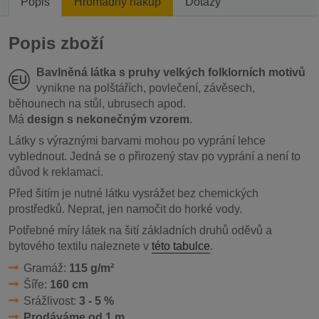
Popis
Hromadný nákup
Dotazy
Popis zboží
Bavlněná látka s pruhy velkých folklorních motivů
vynikne na polštářích, povlečení, závěsech,
běhounech na stůl, ubrusech apod.
Má
design s nekonečným vzorem
.
Látky s výraznými barvami mohou po vyprání lehce
vyblednout. Jedná se o přirozený stav po vyprání a není to
důvod k reklamaci.
Před šitím je nutné látku vysrážet bez chemických
prostředků. Neprat, jen namočit do horké vody.
Potřebné míry látek na šití základních druhů oděvů a
bytového textilu naleznete v
této tabulce
.
Gramáž:
115 g/m²
Šíře:
160 cm
Srážlivost:
3 - 5 %
Prodáváme od 1 m