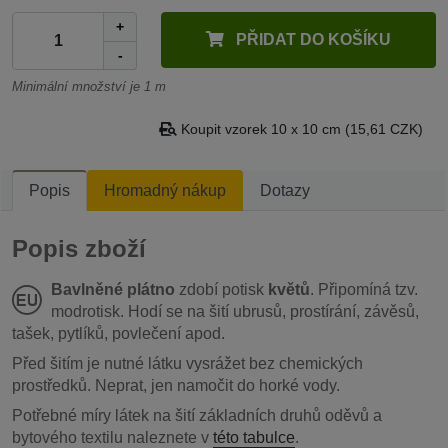
+
PŘIDAT DO KOŠÍKU
-
Minimální množství je 1 m
Koupit vzorek 10 x 10 cm (15,61 CZK)
Popis
Hromadný nákup
Dotazy
Popis zboží
Bavlněné plátno
zdobí potisk
květů
. Připomíná tzv.
modrotisk. Hodí se na šití ubrusů, prostírání, závěsů,
tašek, pytlíků, povlečení apod.
Před šitím je nutné látku vysrážet bez chemických
prostředků. Neprat, jen namočit do horké vody.
Potřebné míry látek na šití základních druhů oděvů a
bytového textilu naleznete v
této tabulce
.