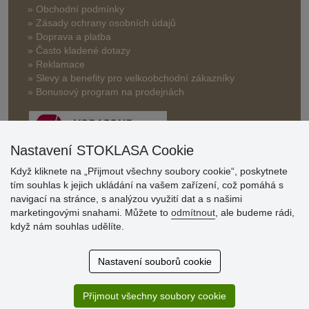
» Obchodní podmínky
» Zásady ochrany osobních údajů
» Doprava a platba
» Často kladené dotazy
» Reklamace
» Slevy a benefity pro velkoobchodní zákazníky
» Bonusový program na prodejnách
Nastavení STOKLASA Cookie
Když kliknete na „Přijmout všechny soubory cookie“, poskytnete
tím souhlas k jejich ukládání na vašem zařízení, což pomáhá s
Hodnocení
navigací na stránce, s analýzou využití dat a s našimi
zákazníků
marketingovými snahami. Můžete to
odmítnout
, ale budeme rádi,
když nám souhlas udělíte.
29.7.2026
Super obchod, kvalitní zboží za slušné ceny. Vřele
Nastavení souborů cookie
doporučuji.
19.7.2026
Přijmout všechny soubory cookie
Sortiment za fajn ceny a hlavně super rychlé dodání. Moc