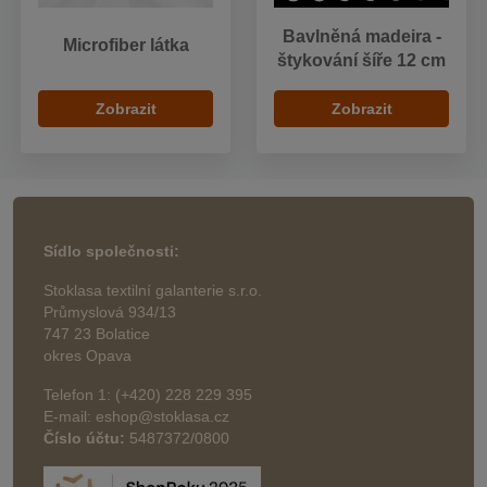
Bavlněná madeira -
Microfiber látka
štykování šíře 12 cm
Zobrazit
Zobrazit
Sídlo společnosti:
Stoklasa textilní galanterie s.r.o.
Průmyslová 934/13
747 23 Bolatice
okres Opava
Telefon 1: (+420) 228 229 395
E-mail: eshop@stoklasa.cz
Číslo účtu:
5487372/0800