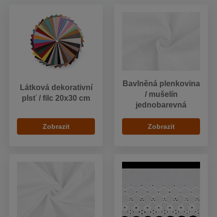
Bavlněná plenkovina
Látková dekorativní
/ mušelín
plsť / filc 20x30 cm
jednobarevná
Zobrazit
Zobrazit