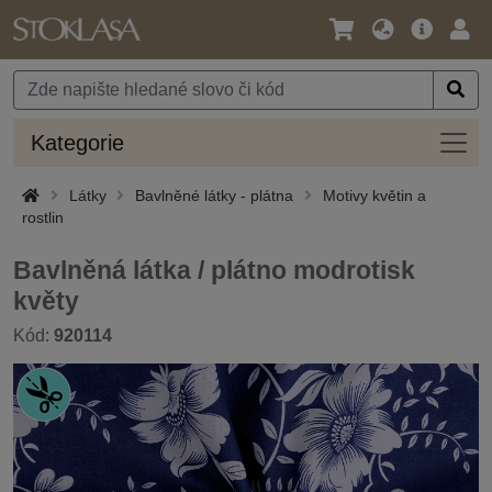
Jazyk
Hlavní
Přihl
/
nabídka
Měna
Kateg
Kategorie
Látky
Bavlněné látky - plátna
Motivy květin a
rostlin
Bavlněná látka / plátno modrotisk
květy
Kód:
920114