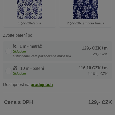
1 (22220-2) bílá
2 (22220-1) modrá tmavá
Zvolte balení po:
1 m - metráž
129,- CZK
/ m
Skladem
129,- CZK
Ustřihneme vám požadované množství
116,10 CZK
/ m
10 m - balení
Skladem
1 161,- CZK
Dostupnost na
prodejnách
Cena s DPH
129,- CZK