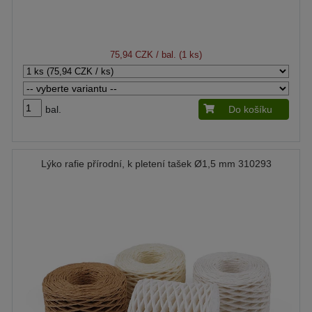
75,94 CZK
/ bal. (1 ks)
bal.
Do košíku
Lýko rafie přírodní, k pletení tašek Ø1,5 mm 310293