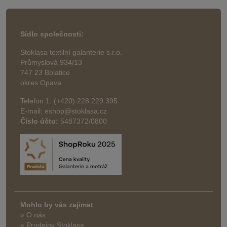
Sídlo společnosti:
Stoklasa textilní galanterie s.r.o.
Průmyslová 934/13
747 23 Bolatice
okres Opava
Telefon 1: (+420) 228 229 395
E-mail: eshop@stoklasa.cz
Číslo účtu:
5487372/0800
Mohlo by vás zajímat
» O nás
» Prodejny Stoklasa