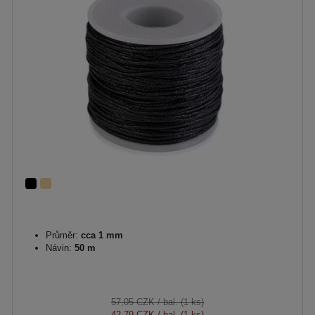
Průměr:
cca 1 mm
Návin:
50 m
57,05 CZK
/ bal. (1 ks)
42,79 CZK
/ bal. (1 ks)