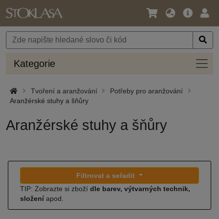
Jazyk
Hlavní
Přihl
/
nabídka
Měna
Kateg
Kategorie
Tvoření a aranžování
Potřeby pro aranžování
Aranžérské stuhy a šňůry
Aranžérské stuhy a šňůry
Filtrovat a seřadit
TIP: Zobrazte si zboží
dle barev, výtvarných technik,
složení
apod.