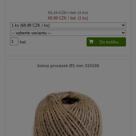
81,16 CZK
/ bal. (1 ks)
68,99 CZK
/ bal. (1 ks)
bal.
Do košíku
Jutový provázek Ø1 mm 310166