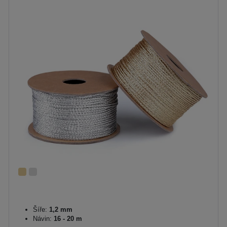
Šíře:
1,2 mm
Návin:
16 - 20 m