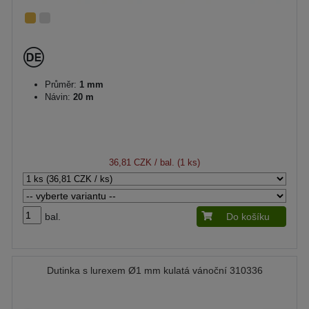
Průměr:
1 mm
Návin:
20 m
36,81 CZK
/ bal. (1 ks)
bal.
Do košíku
Dutinka s lurexem Ø1 mm kulatá vánoční 310336