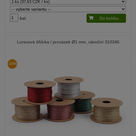
bal.
Do košíku
Lurexová šňůrka / provázek Ø1 mm, vánoční 310346
-15%