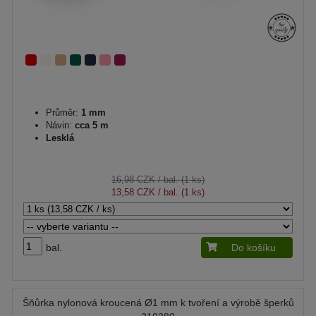
Průměr:
1 mm
Návin:
cca 5 m
Lesklá
16,98 CZK
/ bal. (1 ks)
13,58 CZK
/ bal. (1 ks)
bal.
Do košíku
Šňůrka nylonová kroucená Ø1 mm k tvoření a výrobě šperků