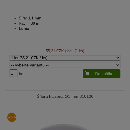
Šíře:
1,1 mm
Návin:
30 m
Lurex
55,21 CZK
/ bal. (1 ks)
bal.
Do košíku
Šňůra hlazená Ø1 mm 310106
-25%