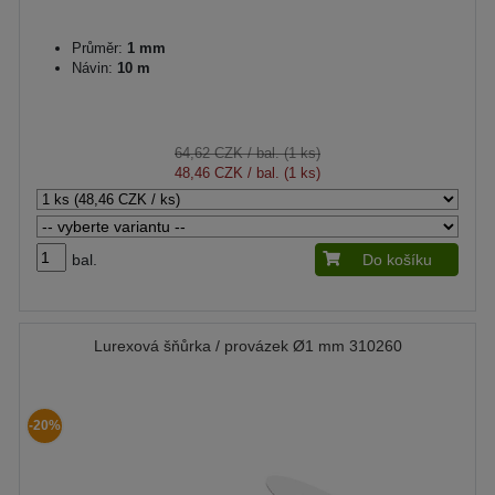
Průměr:
1 mm
Návin:
10 m
64,62 CZK
/ bal. (1 ks)
48,46 CZK
/ bal. (1 ks)
bal.
Do košíku
Lurexová šňůrka / provázek Ø1 mm 310260
-20%