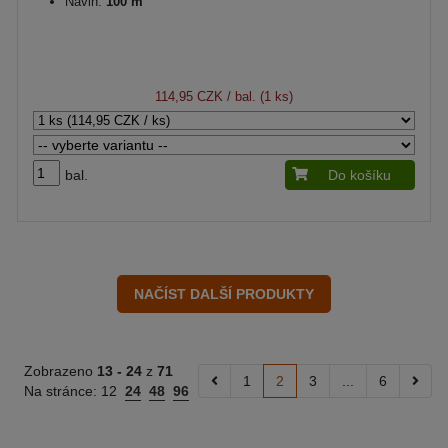
Návin:
100 m
114,95 CZK
/ bal. (1 ks)
bal.
Do košíku
Zobrazeno
13 -
24
z
71
1
2
3
...
6
Na stránce:
12
24
48
96