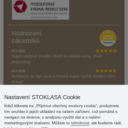
Hodnocení
zákazníků
29.7.2026
Super obchod, kvalitní zboží za slušné ceny. Vřele
doporučuji.
19.7.2026
Sortiment za fajn ceny a hlavně super rychlé dodání. Moc
děkuji!.
» Aktuálně 19084 recenzí
Nastavení STOKLASA Cookie
* Recenze neověřujeme
Když kliknete na „Přijmout všechny soubory cookie“, poskytnete
tím souhlas k jejich ukládání na vašem zařízení, což pomáhá s
navigací na stránce, s analýzou využití dat a s našimi
marketingovými snahami. Můžete to
odmítnout
, ale budeme rádi,