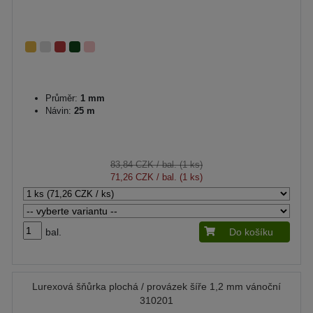
Průměr:
1 mm
Návin:
25 m
83,84 CZK
/ bal. (1 ks)
71,26 CZK
/ bal. (1 ks)
bal.
Do košíku
Lurexová šňůrka plochá / provázek šíře 1,2 mm vánoční
310201