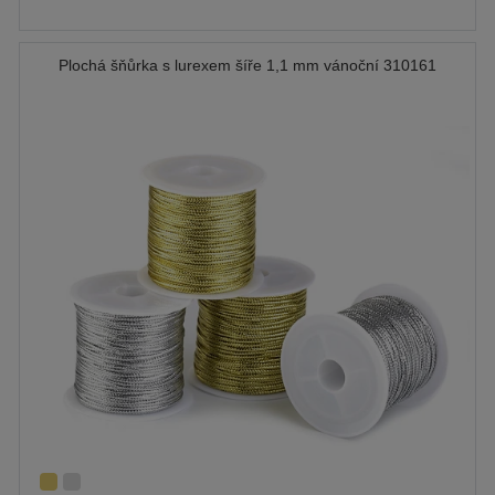
Plochá šňůrka s lurexem šíře 1,1 mm vánoční 310161