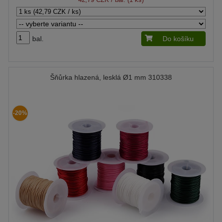
bal.
Do košíku
Šňůrka hlazená, lesklá Ø1 mm 310338
-20%