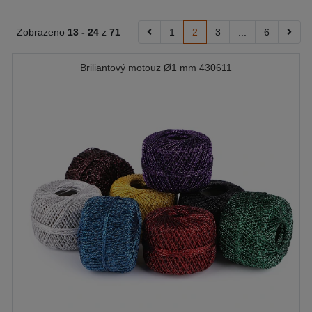
Zobrazeno
13 -
24
z
71
1
2
3
...
6
Briliantový motouz Ø1 mm 430611