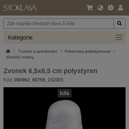
Jazyk
Hlavní
Přihl
/
nabídka
Měna
Kateg
Kategorie
Tvoření a aranžování
Polotovary polystyrenové
Vánoční motivy
Zvonek 6,5x6,5 cm polystyren
Kód:
090962_80756_152301
bílá