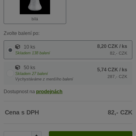
bílá
Zvolte balení po:
8,20 CZK
/ ks
10 ks
Skladem
138
balení
82,- CZK
50 ks
5,74 CZK
/ ks
Skladem
27
balení
287,- CZK
Vychystáváme z menšího balení
Dostupnost na
prodejnách
Cena s DPH
82,- CZK
+