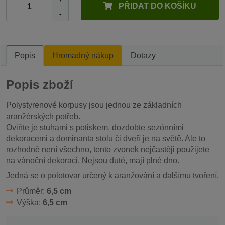
PŘIDAT DO KOŠÍKU
-
Popis
Hromadný nákup
Dotazy
Popis zboží
Polystyrenové korpusy jsou jednou ze základních
aranžérských potřeb.
Oviňte je stuhami s potiskem, dozdobte sezónními
dekoracemi a dominanta stolu či dveří je na světě. Ale to
rozhodně není všechno, tento zvonek nejčastěji použijete
na vánoční dekoraci. Nejsou duté, mají plné dno.
Jedná se o polotovar určený k aranžování a dalšímu tvoření.
Průměr:
6,5 cm
Výška:
6,5 cm