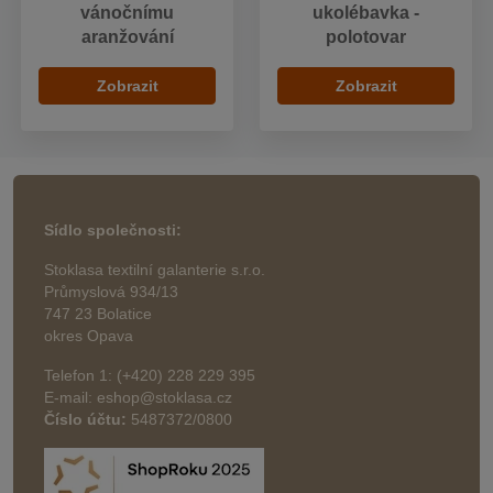
vánočnímu
ukolébavka -
aranžování
polotovar
Zobrazit
Zobrazit
Sídlo společnosti:
Stoklasa textilní galanterie s.r.o.
Průmyslová 934/13
747 23 Bolatice
okres Opava
Telefon 1: (+420) 228 229 395
E-mail: eshop@stoklasa.cz
Číslo účtu:
5487372/0800