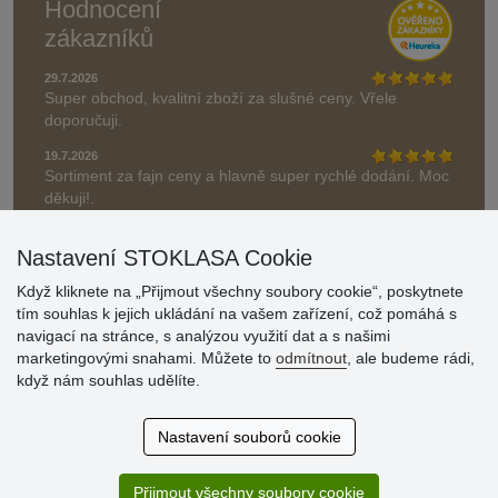
Hodnocení
zákazníků
29.7.2026
Super obchod, kvalitní zboží za slušné ceny. Vřele
doporučuji.
19.7.2026
Sortiment za fajn ceny a hlavně super rychlé dodání. Moc
děkuji!.
» Aktuálně 19084 recenzí
Nastavení STOKLASA Cookie
* Recenze neověřujeme
Když kliknete na „Přijmout všechny soubory cookie“, poskytnete
tím souhlas k jejich ukládání na vašem zařízení, což pomáhá s
navigací na stránce, s analýzou využití dat a s našimi
marketingovými snahami. Můžete to
odmítnout
, ale budeme rádi,
když nám souhlas udělíte.
Nastavení souborů cookie
Přijmout všechny soubory cookie