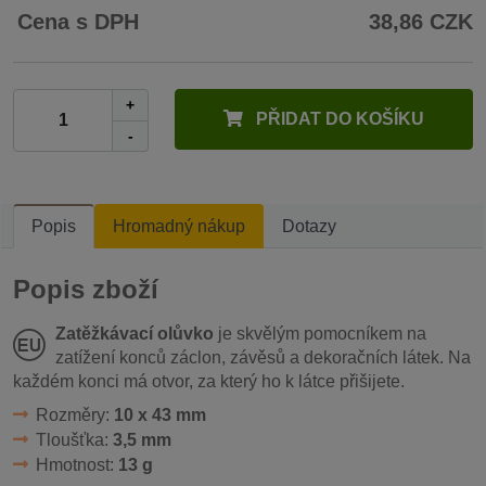
Cena s DPH
38,86 CZK
+
PŘIDAT DO KOŠÍKU
-
Popis
Hromadný nákup
Dotazy
Popis zboží
Zatěžkávací olůvko
je skvělým pomocníkem na
zatížení konců záclon, závěsů a dekoračních látek. Na
každém konci má otvor, za který ho k látce přišijete.
Rozměry:
10 x 43 mm
Tloušťka:
3,5 mm
Hmotnost:
13 g