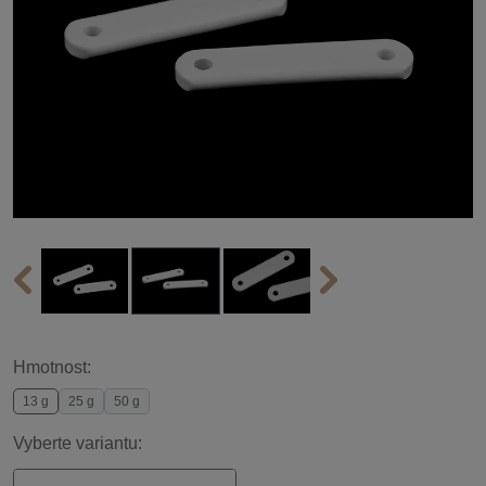
Hmotnost:
13 g
25 g
50 g
Vyberte variantu: