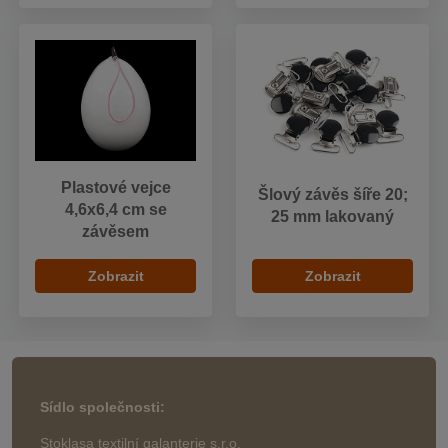
Plastové vejce
Šlový závěs šíře 20;
4,6x6,4 cm se
25 mm lakovaný
závěsem
Zobrazit
Zobrazit
Sídlo společnosti:
Stoklasa textilní galanterie s.r.o.