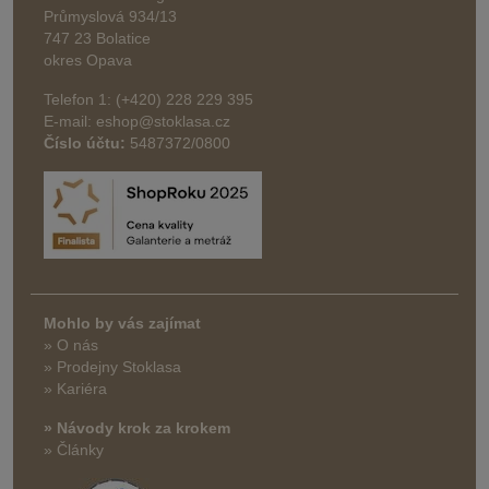
Průmyslová 934/13
747 23 Bolatice
okres Opava
Telefon 1: (+420) 228 229 395
E-mail: eshop@stoklasa.cz
Číslo účtu:
5487372/0800
Mohlo by vás zajímat
» O nás
» Prodejny Stoklasa
» Kariéra
» Návody krok za krokem
» Články