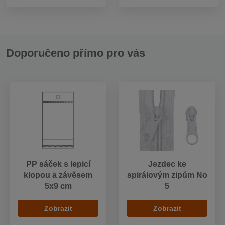
Doporučeno přímo pro vás
PP sáček s lepicí
Jezdec ke
klopou a závěsem
spirálovým zipům No
5x9 cm
5
Zobrazit
Zobrazit