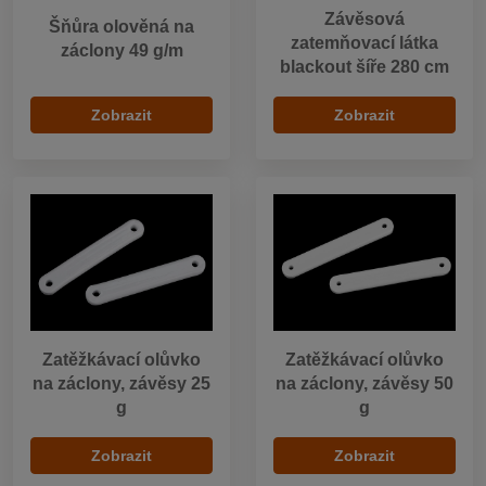
Závěsová
Šňůra olověná na
zatemňovací látka
záclony 49 g/m
blackout šíře 280 cm
Zobrazit
Zobrazit
Zatěžkávací olůvko
Zatěžkávací olůvko
na záclony, závěsy 25
na záclony, závěsy 50
g
g
Zobrazit
Zobrazit