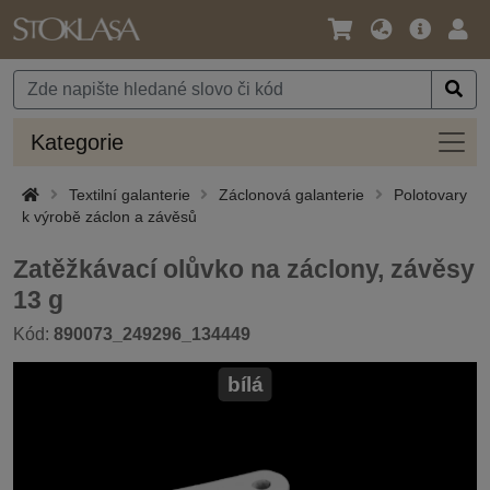
Jazyk
Hlavní
Přihl
/
nabídka
Měna
Kateg
Kategorie
Textilní galanterie
Záclonová galanterie
Polotovary
k výrobě záclon a závěsů
Zatěžkávací olůvko na záclony, závěsy
13 g
Kód:
890073_249296_134449
bílá