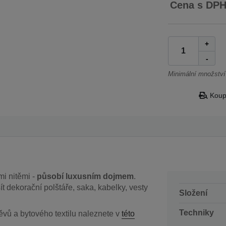
Cena s DP
+
-
Minimální množství
Koupi
mi nitěmi -
působí luxusním dojmem
.
t dekorační polštáře, saka, kabelky, vesty
Složení
Techniky
ěvů a bytového textilu naleznete v
této