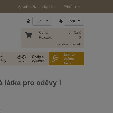
Vytvořit uživatelský účet
Přihlásit
CZ
CZK
Cena:
0,- CZK
Položek:
0
» Zobrazit košík
Léto ve
ní
Obaly a
vašem
lňky
vybavení
stylu
 látka pro oděvy i
i
: