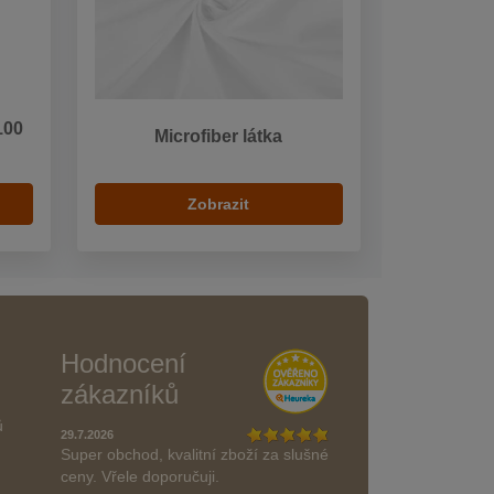
100
Microfiber látka
Zobrazit
Hodnocení
zákazníků
ů
29.7.2026
Super obchod, kvalitní zboží za slušné
ceny. Vřele doporučuji.