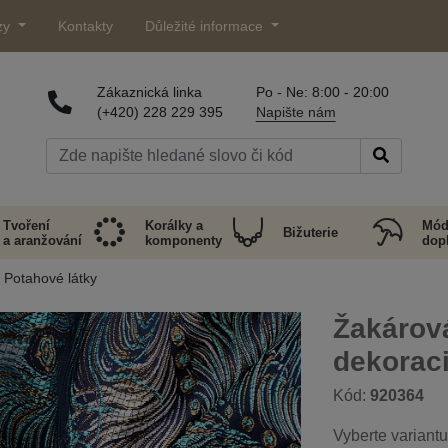
zy
Kontakty
Důležité informace
Zákaznická linka
Po - Ne: 8:00 - 20:00
(+420) 228 229 395
Napište nám
Tvoření
Korálky a
Mód
Bižuterie
a aranžování
komponenty
dop
Potahové látky
Žakárová
dekorac
Kód:
920364
Vyberte variantu