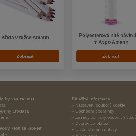
Polyesterové nitě návin 
Křída v tužce Amann
m Aspo Amann
Zobrazit
Zobrazit
o by vás zajímat
Důležité informace
nás
» Nastavení souborů cookie
odejny Stoklasa
» Obchodní podmínky
riéra
» Zásady ochrany osobních údaj
» Doprava a platba
vody krok za krokem
» Často kladené dotazy
ánky
» Reklamace