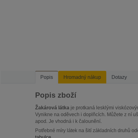
Popis
Hromadný nákup
Dotazy
Popis zboží
Žakárová látka
je protkaná lesklými viskózový
Vynikne na oděvech i doplňcích. Můžete z ní uší
apod. Je vhodná i k čalounění.
Potřebné míry látek na šití základních druhů od
tabulce
.