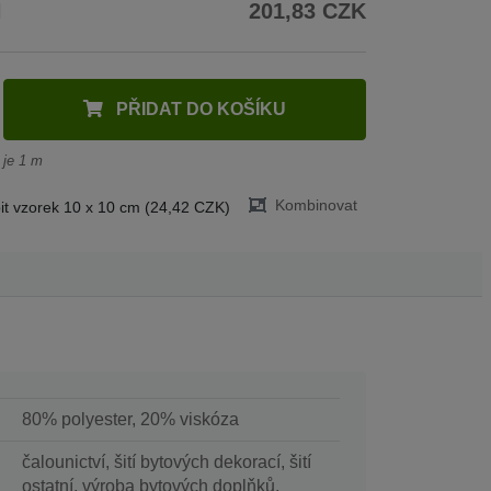
H
201,83 CZK
PŘIDAT DO KOŠÍKU
 je 1 m
Kombinovat
t vzorek 10 x 10 cm (24,42 CZK)
80% polyester, 20% viskóza
čalounictví, šití bytových dekorací, šití
ostatní, výroba bytových doplňků,