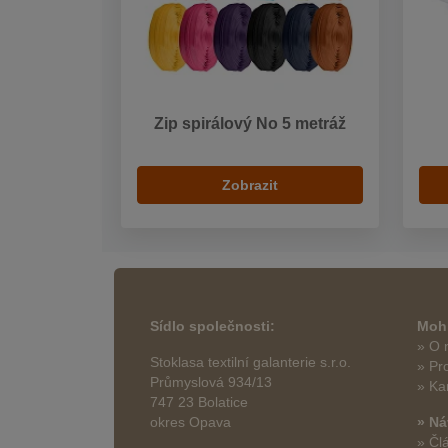
Zip spirálový No 5 metráž
Zobrazit
Sídlo společnosti:
Mohl
» O 
Stoklasa textilní galanterie s.r.o.
» Pr
Průmyslová 934/13
» Ka
747 23 Bolatice
okres Opava
» Ná
» Čl