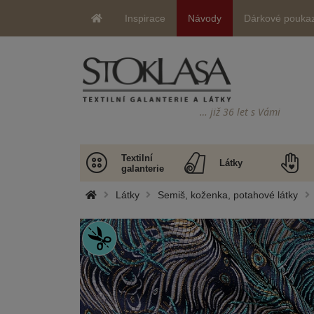
Inspirace
Návody
Dárkové pouka
… již 36 let s Vámi
Textilní
Látky
galanterie
Látky
Semiš, koženka, potahové látky