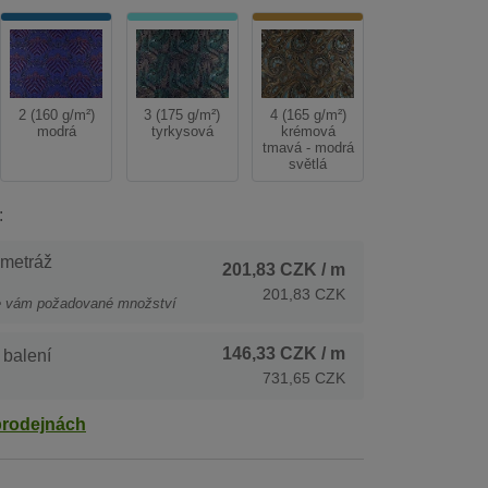
2 (160 g/m²)
3 (175 g/m²)
4 (165 g/m²)
modrá
tyrkysová
krémová
tmavá - modrá
světlá
:
 metráž
201,83 CZK
/ m
201,83 CZK
e vám požadované množství
146,33 CZK
/ m
 balení
731,65 CZK
prodejnách