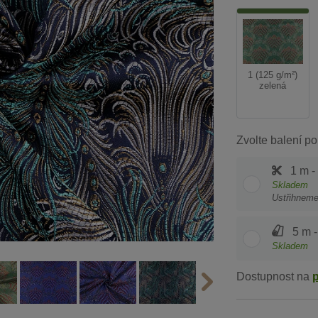
1 (125 g/m²)
zelená
Zvolte balení po
1 m -
Skladem
Ustřihnem
5 m -
Skladem
Dostupnost na