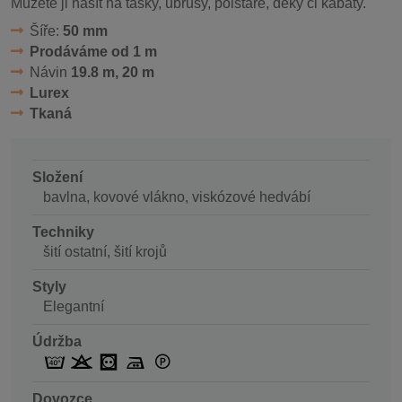
Můžete ji našít na tašky, ubrusy, polštáře, deky či kabáty.
Šíře:
50 mm
Prodáváme od 1 m
Návin
19.8 m, 20 m
Lurex
Tkaná
Složení
bavlna, kovové vlákno, viskózové hedvábí
Techniky
šití ostatní, šití krojů
Styly
Elegantní
Údržba
Dovozce