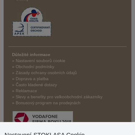
Důležité informace
» Nastavení souborů cookie
» Obchodní podmínky
» Zásady ochrany osobních údajů
» Doprava a platba
» Často kladené dotazy
» Reklamace
» Slevy a benefity pro velkoobchodní zákazníky
» Bonusový program na prodejnách