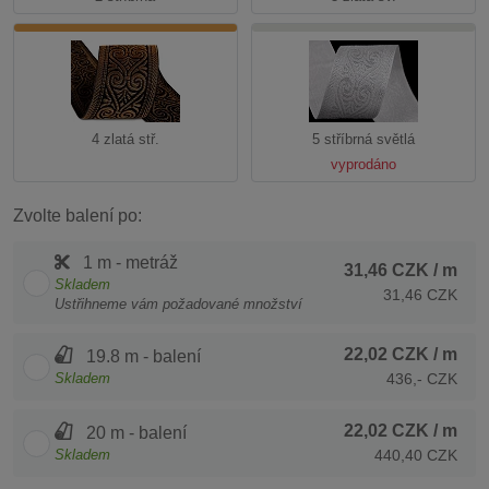
4 zlatá stř.
5 stříbrná světlá
vyprodáno
Zvolte balení po:
1 m - metráž
31,46 CZK
/ m
Skladem
31,46 CZK
Ustřihneme vám požadované množství
22,02 CZK
/ m
19.8 m - balení
Skladem
436,- CZK
22,02 CZK
/ m
20 m - balení
Skladem
440,40 CZK