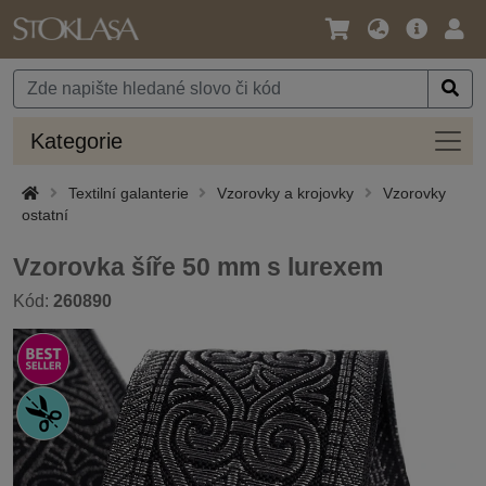
Jazyk
Hlavní
Přihl
/
nabídka
Měna
Kateg
Kategorie
Textilní galanterie
Vzorovky a krojovky
Vzorovky
ostatní
Vzorovka šíře 50 mm s lurexem
Kód:
260890