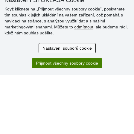
Nastavení STOKLASA Cookie
Když kliknete na „Přijmout všechny soubory cookie“, poskytnete
Hodnocení
tím souhlas k jejich ukládání na vašem zařízení, což pomáhá s
zákazníků
navigací na stránce, s analýzou využití dat a s našimi
marketingovými snahami. Můžete to
odmítnout
, ale budeme rádi,
29.7.2026
když nám souhlas udělíte.
Super obchod, kvalitní zboží za slušné ceny. Vřele
doporučuji.
Nastavení souborů cookie
19.7.2026
Sortiment za fajn ceny a hlavně super rychlé dodání. Moc
děkuji!.
Přijmout všechny soubory cookie
» Aktuálně 19084 recenzí
* Recenze neověřujeme