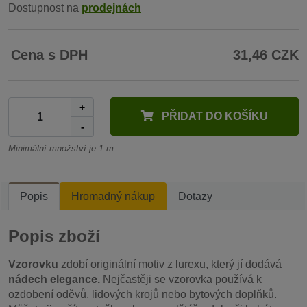
Dostupnost na
prodejnách
Cena s DPH
31,46 CZK
+
PŘIDAT DO KOŠÍKU
-
Minimální množství je 1 m
Popis
Hromadný nákup
Dotazy
Popis zboží
Vzorovku
zdobí originální motiv z lurexu, který jí dodává
nádech elegance.
Nejčastěji se vzorovka používá k
ozdobení oděvů, lidových krojů nebo bytových doplňků.