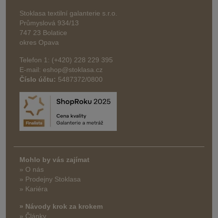
Stoklasa textilní galanterie s.r.o.
Průmyslová 934/13
747 23 Bolatice
okres Opava
Telefon 1: (+420) 228 229 395
E-mail: eshop@stoklasa.cz
Číslo účtu:
5487372/0800
Mohlo by vás zajímat
» O nás
» Prodejny Stoklasa
» Kariéra
» Návody krok za krokem
» Články