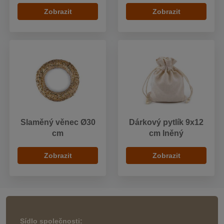
Zobrazit
Zobrazit
Slaměný věnec Ø30
Dárkový pytlík 9x12
cm
cm lněný
Zobrazit
Zobrazit
Sídlo společnosti: