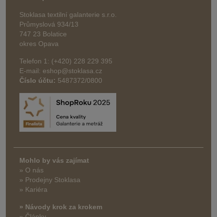
Stoklasa textilní galanterie s.r.o.
Průmyslová 934/13
747 23 Bolatice
okres Opava
Telefon 1: (+420) 228 229 395
E-mail: eshop@stoklasa.cz
Číslo účtu:
5487372/0800
Mohlo by vás zajímat
» O nás
» Prodejny Stoklasa
» Kariéra
» Návody krok za krokem
» Články