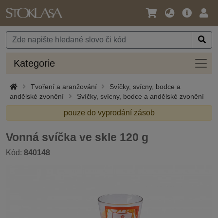
Jazyk
Hlavní
Přihl
/
nabídka
Měna
Kateg
Kategorie
Tvoření a aranžování
Svíčky, svícny, bodce a
andělské zvonění
Svíčky, svícny, bodce a andělské zvonění
pouze do vyprodání zásob
Vonná svíčka ve skle 120 g
Kód:
840148