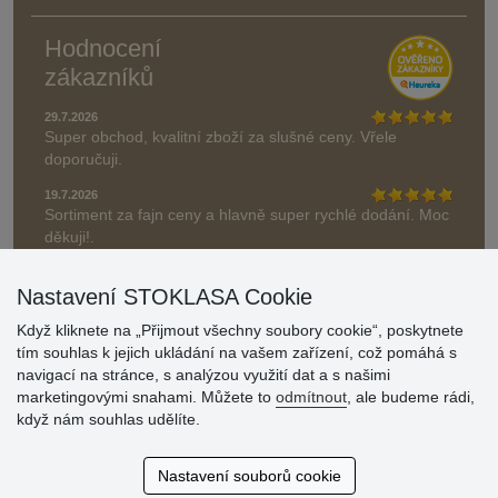
Hodnocení
zákazníků
29.7.2026
Super obchod, kvalitní zboží za slušné ceny. Vřele
doporučuji.
19.7.2026
Sortiment za fajn ceny a hlavně super rychlé dodání. Moc
děkuji!.
» Aktuálně 19084 recenzí
Nastavení STOKLASA Cookie
* Recenze neověřujeme
Když kliknete na „Přijmout všechny soubory cookie“, poskytnete
tím souhlas k jejich ukládání na vašem zařízení, což pomáhá s
navigací na stránce, s analýzou využití dat a s našimi
marketingovými snahami. Můžete to
odmítnout
, ale budeme rádi,
když nám souhlas udělíte.
Nastavení souborů cookie