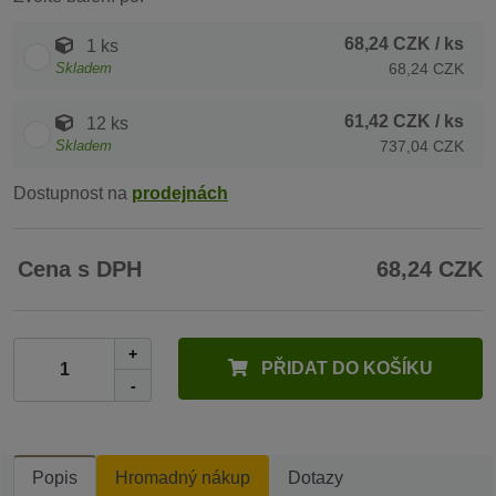
68,24 CZK
/ ks
1 ks
Skladem
68,24 CZK
61,42 CZK
/ ks
12 ks
Skladem
737,04 CZK
Dostupnost na
prodejnách
Cena s DPH
68,24 CZK
+
PŘIDAT DO KOŠÍKU
-
Popis
Hromadný nákup
Dotazy