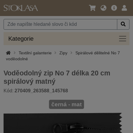
Jazyk
Hlavní
Přihl
/
nabídka
Měna
Kateg
Kategorie
Textilní galanterie
Zipy
Spirálové dělitelné No 7
voděodolné
Voděodolný zip No 7 délka 20 cm
spirálový matný
Kód:
270409_263588_145768
černá - mat