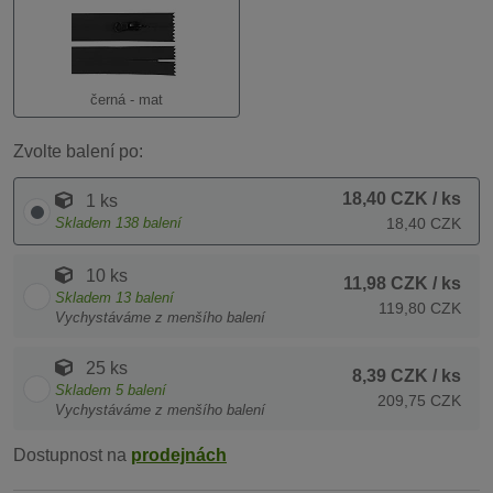
černá - mat
Zvolte balení po:
18,40 CZK
/ ks
1 ks
Skladem
138
balení
18,40 CZK
10 ks
11,98 CZK
/ ks
Skladem
13
balení
119,80 CZK
Vychystáváme z menšího balení
25 ks
8,39 CZK
/ ks
Skladem
5
balení
209,75 CZK
Vychystáváme z menšího balení
Dostupnost na
prodejnách