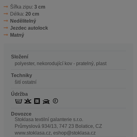
Šířka zipu:
3 cm
Délka:
20 cm
Nedělitelný
Jezdec autolock
Matný
Složení
polyester, nekorodující kov - pratelný, plast
Techniky
šití ostatní
Údržba
Dovozce
Stoklasa textilní galanterie s.r.o.
Průmyslová 934/13, 747 23 Bolatice, CZ
www.stoklasa.cz, eshop@stoklasa.cz