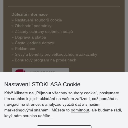
Důležité informace
» Nastavení souborů cookie
» Obchodní podmínky
» Zásady ochrany osobních údajů
» Doprava a platba
» Často kladené dotazy
» Reklamace
» Slevy a benefity pro velkoobchodní zákazníky
» Bonusový program na prodejnách
Nastavení STOKLASA Cookie
Když kliknete na „Přijmout všechny soubory cookie“, poskytnete
tím souhlas k jejich ukládání na vašem zařízení, což pomáhá s
Hodnocení
navigací na stránce, s analýzou využití dat a s našimi
zákazníků
marketingovými snahami. Můžete to
odmítnout
, ale budeme rádi,
když nám souhlas udělíte.
29.7.2026
Super obchod, kvalitní zboží za slušné ceny. Vřele