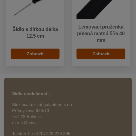
Lemovací pruženka
Šídlo s dírkou délka
půlená matná šíře 40
12,5 cm
mm
Zobrazit
Zobrazit
Sídlo společnosti:
Stoklasa textilní galanterie s.r.o.
Průmyslová 934/13
747 23 Bolatice
okres Opava
Telefon 1: (+420) 228 229 395