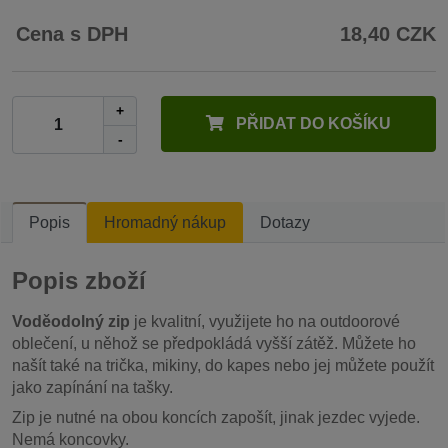
Cena s DPH
18,40 CZK
+
PŘIDAT DO KOŠÍKU
-
Popis
Hromadný nákup
Dotazy
Popis zboží
Voděodolný zip
je kvalitní, využijete ho na outdoorové
oblečení, u něhož se předpokládá vyšší zátěž. Můžete ho
našít také na trička, mikiny, do kapes nebo jej můžete použít
jako zapínání na tašky.
Zip je nutné na obou koncích zapošít, jinak jezdec vyjede.
Nemá koncovky.