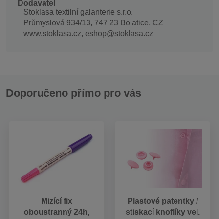
Dodavatel
Stoklasa textilní galanterie s.r.o.
Průmyslová 934/13, 747 23 Bolatice, CZ
www.stoklasa.cz, eshop@stoklasa.cz
Doporučeno přímo pro vás
Mizící fix
Plastové patentky /
oboustranný 24h,
stiskací knoflíky vel.