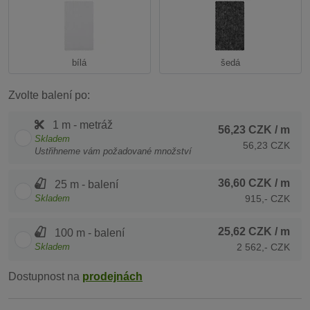
bílá
šedá
Zvolte balení po:
1 m - metráž
56,23 CZK
/ m
Skladem
56,23 CZK
Ustřihneme vám požadované množství
36,60 CZK
/ m
25 m - balení
Skladem
915,- CZK
25,62 CZK
/ m
100 m - balení
Skladem
2 562,- CZK
Dostupnost na
prodejnách