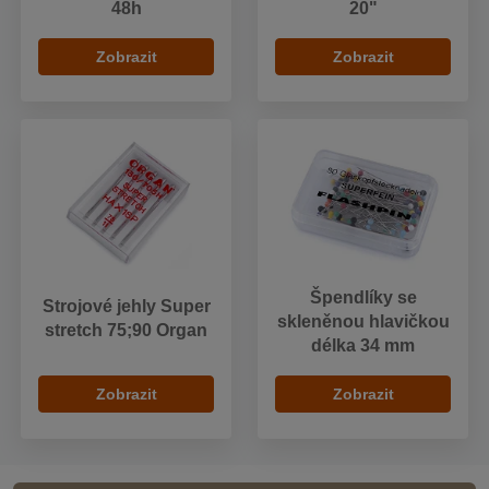
48h
20"
Zobrazit
Zobrazit
Špendlíky se
Strojové jehly Super
skleněnou hlavičkou
stretch 75;90 Organ
délka 34 mm
Zobrazit
Zobrazit