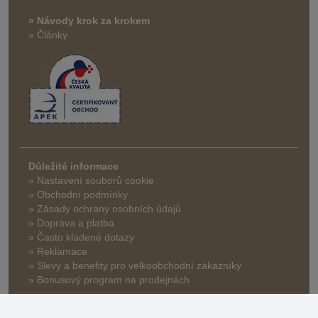
» Návody krok za krokem
» Články
Důležité informace
» Nastavení souborů cookie
» Obchodní podmínky
» Zásady ochrany osobních údajů
» Doprava a platba
» Často kladené dotazy
» Reklamace
» Slevy a benefity pro velkoobchodní zákazníky
» Bonusový program na prodejnách