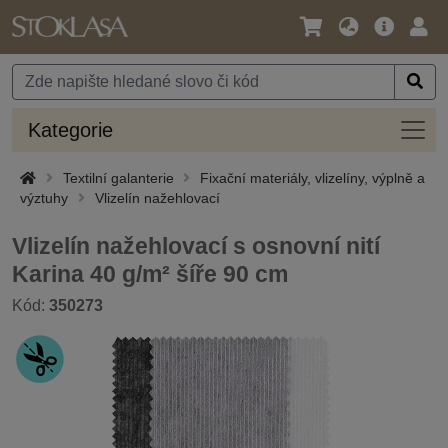
Jazyk
Hlavní
Přihl
/
nabídka
Měna
Kateg
Kategorie
Textilní galanterie
Fixační materiály, vlizelíny, výplně a
výztuhy
Vlizelín nažehlovací
Vlizelín nažehlovací s osnovní nití
Karina 40 g/m² šíře 90 cm
Kód:
350273