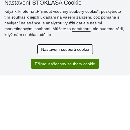
Nastavení STOKLASA Cookie
Když kliknete na „Přijmout všechny soubory cookie“, poskytnete
tím souhlas k jejich ukládání na vašem zařízení, což pomáhá s
navigací na stránce, s analýzou využití dat a s našimi
Hodnocení
marketingovými snahami. Můžete to
odmítnout
, ale budeme rádi,
zákazníků
když nám souhlas udělíte.
29.7.2026
Nastavení souborů cookie
Super obchod, kvalitní zboží za slušné ceny. Vřele
doporučuji.
Přijmout všechny soubory cookie
19.7.2026
Sortiment za fajn ceny a hlavně super rychlé dodání. Moc
děkuji!.
» Aktuálně 19084 recenzí
* Recenze neověřujeme