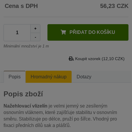
Cena s DPH
56,23 CZK
+
PŘIDAT DO KOŠÍKU
-
Minimální množství je 1 m
Koupit vzorek (12,10 CZK)
Popis
Hromadný nákup
Dotazy
Popis zboží
Nažehlovací vlizelín
je velmi jemný se zesíleným
osnovním vláknem, které zajišťuje stabilitu v osnovním
směru. Stabilizuje po délce, pruží po šířce. Vhodný pro
fixaci předních dílů sak a plášťů.