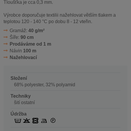
Tloušťka je cca 0,3 mm.
Výrobce doporučuje textilii nažehlovat větším tlakem a
teplotou 120 - 140 °C po dobu 8 - 12 vteřin.
Gramáž:
40 g/m²
Šíře:
90 cm
Prodáváme od 1 m
Návin
100 m
Nažehlovací
Složení
68% polyester, 32% polyamid
Techniky
šití ostatní
Údržba