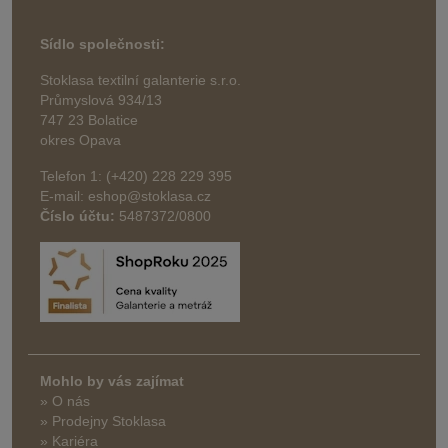
Sídlo společnosti:
Stoklasa textilní galanterie s.r.o.
Průmyslová 934/13
747 23 Bolatice
okres Opava
Telefon 1: (+420) 228 229 395
E-mail: eshop@stoklasa.cz
Číslo účtu:
5487372/0800
Mohlo by vás zajímat
» O nás
» Prodejny Stoklasa
» Kariéra