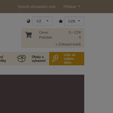
Vytvořit uživatelský účet
Přihlásit
CZ
CZK
Cena:
0,- CZK
Položek:
0
» Zobrazit košík
Léto ve
ní
Obaly a
vašem
lňky
vybavení
stylu