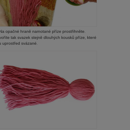
a opačné hraně namotané příze prostřihněte.
voříte tak svazek stejně dlouhých kousků příze, které
u uprostřed svázané.