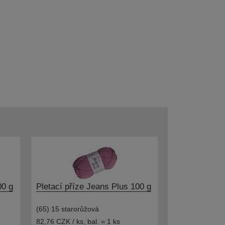
00 g
Pletací příze Jeans Plus 100 g
(65) 15 starorůžová
82,76 CZK / ks
,
bal. = 1 ks