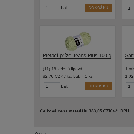
bal.
DO KOŠÍKU
Pletací příze Jeans Plus 100 g
Sam
(11) 19 zelená lipová
1 mi
82,76 CZK / ks
,
bal. = 1 ks
1,02
bal.
DO KOŠÍKU
Celková cena materiálu 383,05 CZK vč. DPH