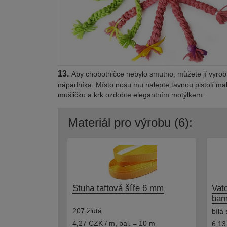
13.
Aby chobotničce nebylo smutno, můžete jí vyrobi
nápadníka. Místo nosu mu nalepte tavnou pistolí ma
mušličku a krk ozdobte elegantním motýlkem.
Materiál pro výrobu (6):
Stuha taftová šíře 6 mm
Vat
bam
207 žlutá
bílá
4,27 CZK / m
,
bal. = 10 m
6,13