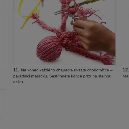
11.
12.
Na konec každého chapadla uvažte chobotničce –
parádnici mašličku. Sestřihněte konce přízí na stejnou
Maš
délku.