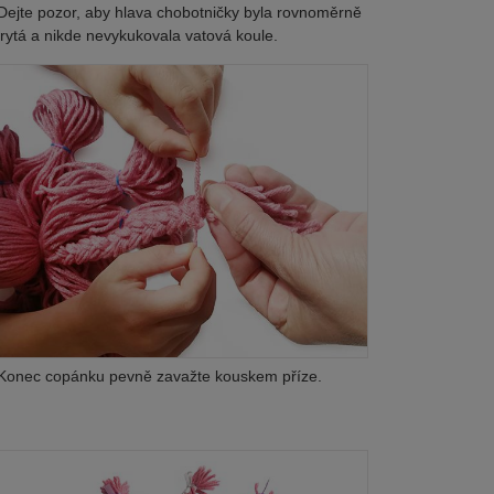
ejte pozor, aby hlava chobotničky byla rovnoměrně
rytá a nikde nevykukovala vatová koule.
Konec copánku pevně zavažte kouskem příze.