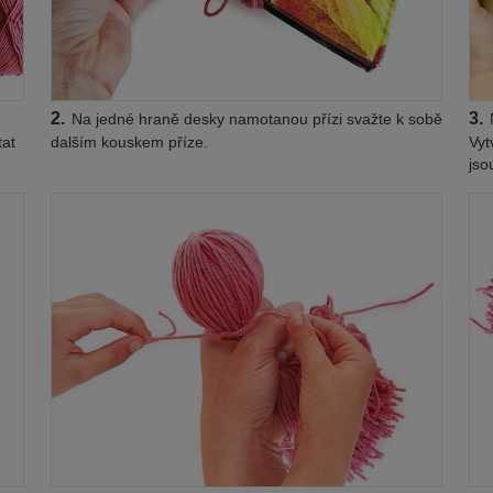
2.
3.
Na jedné hraně desky namotanou přízi svažte k sobě
N
tat
dalším kouskem příze.
Vyt
jso