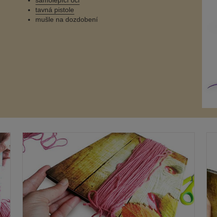
samolepící oči
tavná pistole
mušle na dozdobení