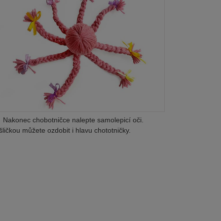
Nakonec chobotničce nalepte samolepicí oči.
ličkou můžete ozdobit i hlavu chototničky.