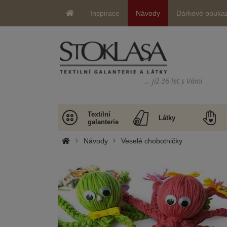
Inspirace
Návody
Dárkové pouka
… již 36 let s Vámi
Textilní
Látky
galanterie
Návody
Veselé chobotničky