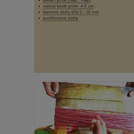
pletací příze (např. Tulip)
vatová koule prům. 4-5 cm
barevné stuhy šíře 5 - 10 mm
puntíkovaná stuha