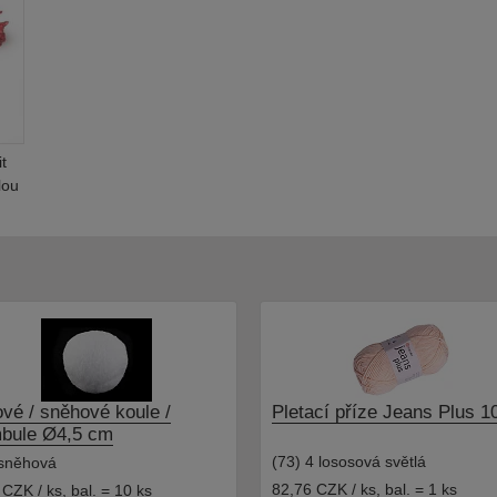
t
lou
ové / sněhové koule /
Pletací příze Jeans Plus 1
bule Ø4,5 cm
(73) 4 lososová světlá
 sněhová
82,76 CZK / ks
,
bal. = 1 ks
 CZK / ks
,
bal. = 10 ks