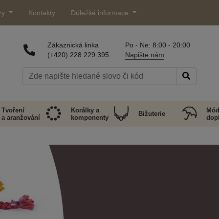
zy
Kontakty
Důležité informace
Zákaznická linka
Po - Ne: 8:00 - 20:00
(+420) 228 229 395
Napište nám
Tvoření
Korálky a
Mód
Bižuterie
a aranžování
komponenty
dop