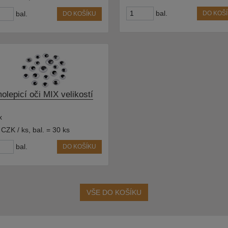
bal.
bal.
DO KOŠ
DO KOŠÍKU
olepicí oči MIX velikostí
x
 CZK / ks
,
bal. = 30 ks
bal.
DO KOŠÍKU
VŠE DO KOŠÍKU