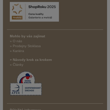
Mohlo by vás zajímat
» O nás
» Prodejny Stoklasa
» Kariéra
» Návody krok za krokem
» Články