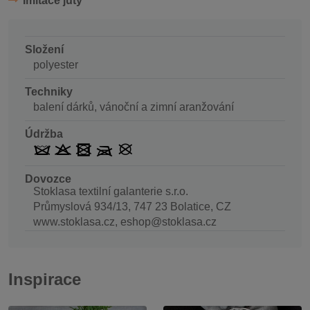
Imitace juty
Složení
polyester
Techniky
balení dárků, vánoční a zimní aranžování
Údržba
Dovozce
Stoklasa textilní galanterie s.r.o.
Průmyslová 934/13, 747 23 Bolatice, CZ
www.stoklasa.cz, eshop@stoklasa.cz
Inspirace