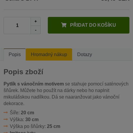
+
PŘIDAT DO KOŠÍKU
-
Popis
Hromadný nákup
Dotazy
Popis zboží
Pytlík s vánočním motivem
se stahuje pomocí saténových
šňůrek. Můžete ho použít na dárky nebo ho naplnit
mikulášskou nadílkou. Dá se naaranžovat jako vánoční
dekorace.
Šíře:
20 cm
Výška:
30 cm
Výška po šňůrky:
25 cm