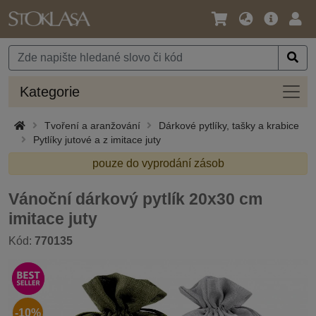
Jazyk
Hlavní
Přihl
/
nabídka
Měna
Kateg
Kategorie
Tvoření a aranžování
Dárkové pytlíky, tašky a krabice
Pytlíky jutové a z imitace juty
pouze do vyprodání zásob
Vánoční dárkový pytlík 20x30 cm
imitace juty
Kód:
770135
-10%