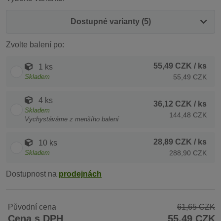
Dostupné varianty (5)
Zvolte balení po:
55,49 CZK
/ ks
1 ks
Skladem
55,49 CZK
4 ks
36,12 CZK
/ ks
Skladem
144,48 CZK
Vychystáváme z menšího balení
28,89 CZK
/ ks
10 ks
Skladem
288,90 CZK
Dostupnost na
prodejnách
Původní cena
61,65 CZK
Cena s DPH
55,49 CZK