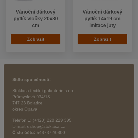
Vánoční dárkový
Vánoční dárkový
pytlík vločky 20x30
pytlík 14x19 cm
cm
imitace juty
Zobrazit
Zobrazit
Sídlo společnosti:
Stoklasa textilní galanterie s.r.o.
Průmyslová 934/13
747 23 Bolatice
okres Opava
Telefon 1: (+420) 228 229 395
E-mail: eshop@stoklasa.cz
Číslo účtu:
5487372/0800