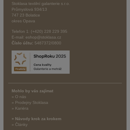
Stoklasa textilní galanterie s.r.o.
Průmyslová 934/13
747 23 Bolatice
okres Opava
Telefon 1: (+420) 228 229 395
E-mail: eshop@stoklasa.cz
Číslo účtu:
5487372/0800
Mohlo by vás zajímat
» O nás
» Prodejny Stoklasa
» Kariéra
» Návody krok za krokem
» Články