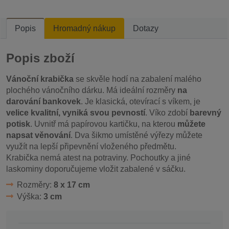
Popis
Hromadný nákup
Dotazy
Popis zboží
Vánoční krabička
se skvěle hodí na zabalení malého
plochého vánočního dárku. Má ideální rozměry
na
darování bankovek
. Je klasická, otevírací s víkem, je
velice kvalitní, vyniká svou pevností
. Víko zdobí
barevný
potisk
. Uvnitř má papírovou kartičku, na kterou
můžete
napsat věnování
. Dva šikmo umístěné výřezy můžete
využít na lepší připevnění vloženého předmětu.
Krabička nemá atest na potraviny. Pochoutky a jiné
laskominy doporučujeme vložit zabalené v sáčku.
Rozměry:
8 x 17 cm
Výška:
3 cm