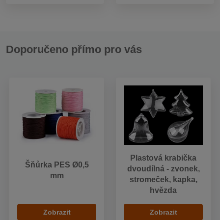
Doporučeno přímo pro vás
Plastová krabička
Šňůrka PES Ø0,5
dvoudílná - zvonek,
mm
stromeček, kapka,
hvězda
Zobrazit
Zobrazit