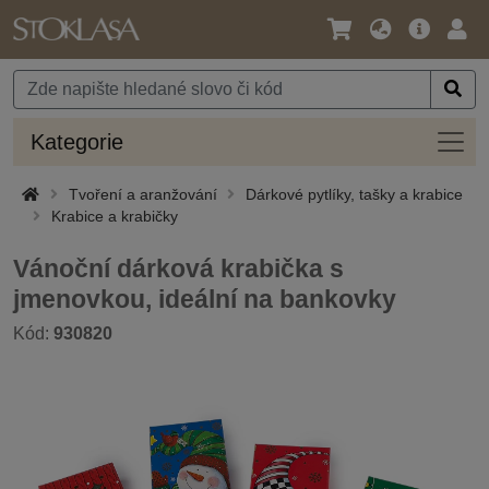
Jazyk
Hlavní
Přihl
/
nabídka
Měna
Kateg
Kategorie
Tvoření a aranžování
Dárkové pytlíky, tašky a krabice
Krabice a krabičky
Vánoční dárková krabička s
jmenovkou, ideální na bankovky
Kód:
930820