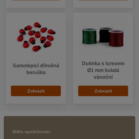
Dutinka s lurexem
Samolepicí dřevěná
Ø1 mm kulatá
beruška
vánoční
Zobrazit
Zobrazit
Sídlo společnosti: