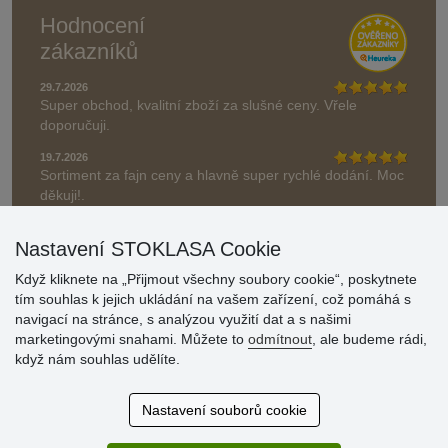
Hodnocení
zákazníků
29.7.2026
Super obchod, kvalitní zboží za slušné ceny. Vřele
doporučuji.
19.7.2026
Sortiment za fajn ceny a hlavně super rychlé dodání. Moc
děkuji!.
» Aktuálně 19084 recenzí
Nastavení STOKLASA Cookie
* Recenze neověřujeme
Když kliknete na „Přijmout všechny soubory cookie“, poskytnete
tím souhlas k jejich ukládání na vašem zařízení, což pomáhá s
navigací na stránce, s analýzou využití dat a s našimi
marketingovými snahami. Můžete to
odmítnout
, ale budeme rádi,
když nám souhlas udělíte.
Nastavení souborů cookie