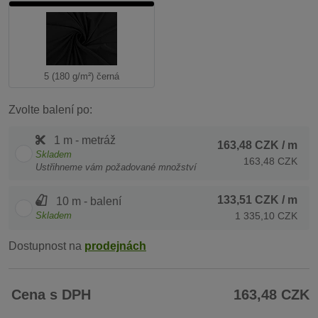
5 (180 g/m²) černá
Zvolte balení po:
1 m - metráž
163,48 CZK
/ m
Skladem
163,48 CZK
Ustřihneme vám požadované množství
133,51 CZK
/ m
10 m - balení
Skladem
1 335,10 CZK
Dostupnost na
prodejnách
Cena s DPH
163,48 CZK