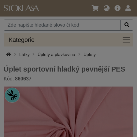
Jazyk
Hlavní
Přihl
/
nabídka
Měna
Kateg
Kategorie
Látky
Úplety a plavkovina
Úplety
Úplet sportovní hladký pevnější PES
Kód:
860637