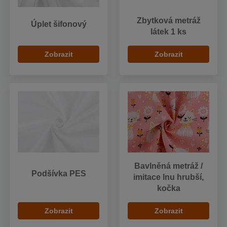
Zbytková metráž
Úplet šifonový
látek 1 ks
Zobrazit
Zobrazit
Bavlněná metráž /
Podšívka PES
imitace lnu hrubší,
kočka
Zobrazit
Zobrazit