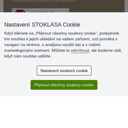
» Bonusový program na prodejnách
Nastavení STOKLASA Cookie
Když kliknete na „Přijmout všechny soubory cookie“, poskytnete
tím souhlas k jejich ukládání na vašem zařízení, což pomáhá s
Hodnocení
navigací na stránce, s analýzou využití dat a s našimi
zákazníků
marketingovými snahami. Můžete to
odmítnout
, ale budeme rádi,
když nám souhlas udělíte.
29.7.2026
Super obchod, kvalitní zboží za slušné ceny. Vřele
Nastavení souborů cookie
doporučuji.
19.7.2026
Přijmout všechny soubory cookie
Sortiment za fajn ceny a hlavně super rychlé dodání. Moc
děkuji!.
» Aktuálně 19084 recenzí
* Recenze neověřujeme