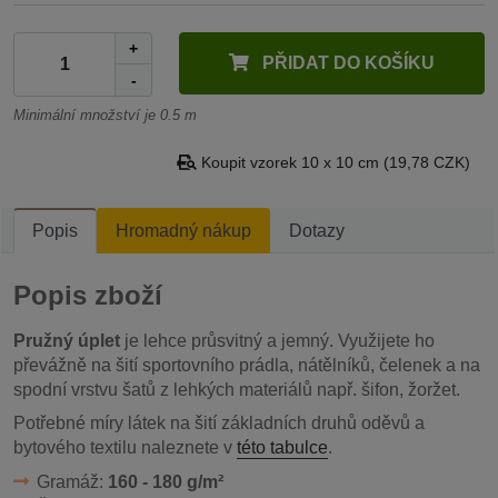
+
PŘIDAT DO KOŠÍKU
-
Minimální množství je 0.5 m
Koupit vzorek 10 x 10 cm (19,78 CZK)
Popis
Hromadný nákup
Dotazy
Popis zboží
Pružný úplet
je lehce průsvitný a jemný. Využijete ho
převážně na šití sportovního prádla, nátělníků, čelenek a na
spodní vrstvu šatů z lehkých materiálů např. šifon, žoržet.
Potřebné míry látek na šití základních druhů oděvů a
bytového textilu naleznete v
této tabulce
.
Gramáž:
160 - 180 g/m²