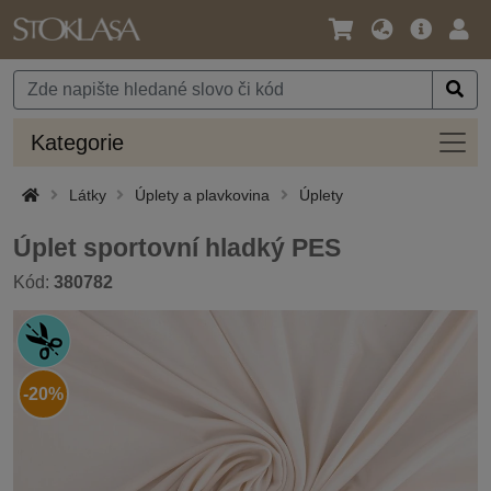
Jazyk
Hlavní
Přihl
/
nabídka
Měna
Kateg
Kategorie
Látky
Úplety a plavkovina
Úplety
Úplet sportovní hladký PES
Kód:
380782
-20%