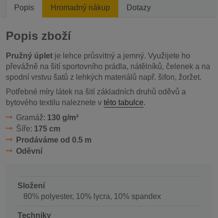
Popis
Hromadný nákup
Dotazy
Popis zboží
Pružný úplet
je lehce průsvitný a jemný. Využijete ho
převážně na šití sportovního prádla, nátělníků, čelenek a na
spodní vrstvu šatů z lehkých materiálů např. šifon, žoržet.
Potřebné míry látek na šití základních druhů oděvů a
bytového textilu naleznete v
této tabulce
.
Gramáž:
130 g/m²
Šíře:
175 cm
Prodáváme od 0.5 m
Oděvní
Složení
80% polyester, 10% lycra, 10% spandex
Techniky