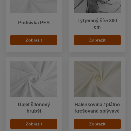
Tyl jemný šíře 300
Podšívka PES
cm
Zobrazit
Zobrazit
Úplet šifonový
Halenkovina / plátno
hrubší
krešované splývavé
Zobrazit
Zobrazit