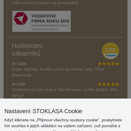
» Bonusový program na prodejnách
Hodnocení
zákazníků
29.7.2026
Super obchod, kvalitní zboží za slušné ceny. Vřele
doporučuji.
19.7.2026
Sortiment za fajn ceny a hlavně super rychlé dodání. Moc
děkuji!.
» Aktuálně 19084 recenzí
Nastavení STOKLASA Cookie
* Recenze neověřujeme
Když kliknete na „Přijmout všechny soubory cookie“, poskytnete
tím souhlas k jejich ukládání na vašem zařízení, což pomáhá s