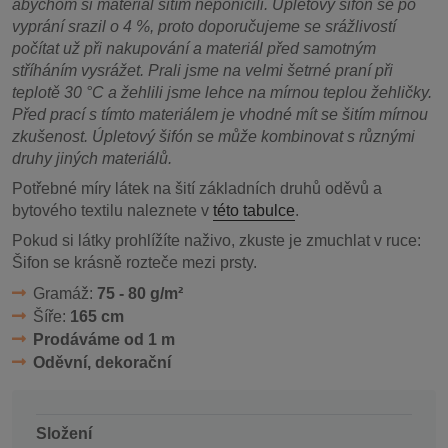
abychom si materiál šitím neponičili. Úpletový šifón se po
vyprání srazil o 4 %, proto doporučujeme se srážlivostí
počítat už při nakupování a materiál před samotným
stříháním vysrážet. Prali jsme na velmi šetrné praní při
teplotě 30 °C a žehlili jsme lehce na mírnou teplou žehličky.
Před prací s tímto materiálem je vhodné mít se šitím mírnou
zkušenost. Úpletový šifón se může kombinovat s různými
druhy jiných materiálů.
Potřebné míry látek na šití základních druhů oděvů a
bytového textilu naleznete v
této tabulce
.
Pokud si látky prohlížíte naživo, zkuste je zmuchlat v ruce:
Šifon se krásně rozteče mezi prsty.
Gramáž:
75 - 80 g/m²
Šíře:
165 cm
Prodáváme od 1 m
Oděvní, dekorační
Složení