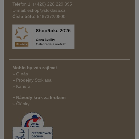
Telefon 1: (+420) 228 229 395
E-mail: eshop@stoklasa.cz
Číslo účtu:
5487372/0800
Mohlo by vás zajímat
» O nás
» Prodejny Stoklasa
» Kariéra
» Návody krok za krokem
» Články