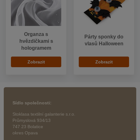
Organza s
Párty sponky do
hvězdičkami s
vlasů Halloween
hologramem
Zobrazit
Zobrazit
Sídlo společnosti:
Stoklasa textilní galanterie s.r.o.
Průmyslová 934/13
747 23 Bolatice
okres Opava