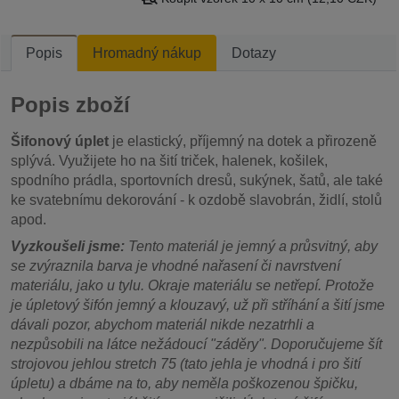
Popis
Hromadný nákup
Dotazy
Popis zboží
Šifonový úplet
je elastický, příjemný na dotek a přirozeně
splývá. Využijete ho na šití triček, halenek, košilek,
spodního prádla, sportovních dresů, sukýnek, šatů, ale také
ke svatebnímu dekorování - k ozdobě slavobrán, židlí, stolů
apod.
Vyzkoušeli jsme:
Tento materiál je jemný a průsvitný, aby
se zvýraznila barva je vhodné nařasení či navrstvení
materiálu, jako u tylu. Okraje materiálu se netřepí. Protože
je úpletový šifón jemný a klouzavý, už při stříhání a šití jsme
dávali pozor, abychom materiál nikde nezatrhli a
nezpůsobili na látce nežádoucí "záděry". Doporučujeme šít
strojovou jehlou stretch 75 (tato jehla je vhodná i pro šití
úpletu) a dbáme na to, aby neměla poškozenou špičku,