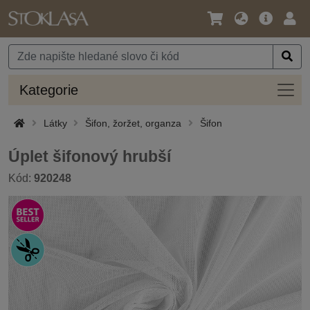
Jazyk
Hlavní
Přihl
/
nabídka
Měna
Kateg
Kategorie
Látky
Šifon, žoržet, organza
Šifon
Úplet šifonový hrubší
Kód:
920248