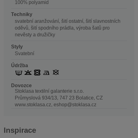
100% polyamid
Techniky
svatební aranžování, šití ostatní, šití slavnostních
oděvů, šití spodního prádla, výroba šatů pro
nevěsty a družičky
Styly
Svatební
Údržba
Dovozce
Stoklasa textilní galanterie s.r.o.
Průmyslová 934/13, 747 23 Bolatice, CZ
www.stoklasa.cz, eshop@stoklasa.cz
Inspirace