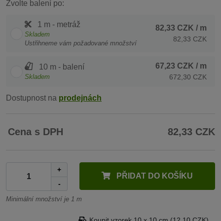
Zvolte balení po:
1 m - metráž
82,33 CZK
/ m
Skladem
82,33 CZK
Ustřihneme vám požadované množství
67,23 CZK
/ m
10 m - balení
Skladem
672,30 CZK
Dostupnost na
prodejnách
Cena s DPH
82,33 CZK
+
PŘIDAT DO KOŠÍKU
-
Minimální množství je 1 m
Koupit vzorek 10 x 10 cm (12,10 CZK)