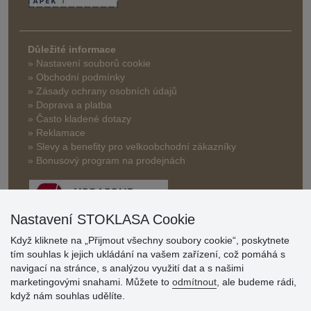
Důležité informace
» Nastavení souborů cookie
» Obchodní podmínky
» Zásady ochrany osobních údajů
» Doprava a platba
» Často kladené dotazy
» Reklamace
» Slevy a benefity pro velkoobchodní zákazníky
» Bonusový program na prodejnách
Nastavení STOKLASA Cookie
Když kliknete na „Přijmout všechny soubory cookie“, poskytnete
tím souhlas k jejich ukládání na vašem zařízení, což pomáhá s
Hodnocení
navigací na stránce, s analýzou využití dat a s našimi
zákazníků
marketingovými snahami. Můžete to
odmítnout
, ale budeme rádi,
když nám souhlas udělíte.
29.7.2026