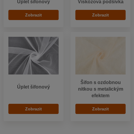
Úplet šifonový
Viskózová podšívka
Zobrazit
Zobrazit
Šifon s ozdobnou
Úplet šifonový
nitkou s metalickým
efektem
Zobrazit
Zobrazit