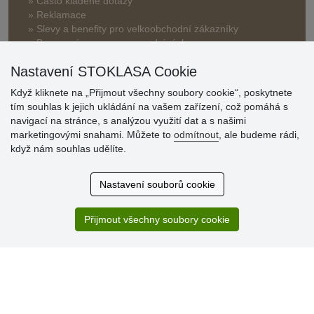
» Často kladené dotazy
» Reklamace
» Slevy a benefity pro velkoobchodní zákazníky
» Bonusový program na prodejnách
Nastavení STOKLASA Cookie
Když kliknete na „Přijmout všechny soubory cookie“, poskytnete
tím souhlas k jejich ukládání na vašem zařízení, což pomáhá s
navigací na stránce, s analýzou využití dat a s našimi
marketingovými snahami. Můžete to
odmítnout
, ale budeme rádi,
Hodnocení
když nám souhlas udělíte.
zákazníků
Nastavení souborů cookie
29.7.2026
Super obchod, kvalitní zboží za slušné ceny. Vřele
doporučuji.
Přijmout všechny soubory cookie
19.7.2026
Sortiment za fajn ceny a hlavně super rychlé dodání. Moc
děkuji!.
» Aktuálně 19084 recenzí
* Recenze neověřujeme