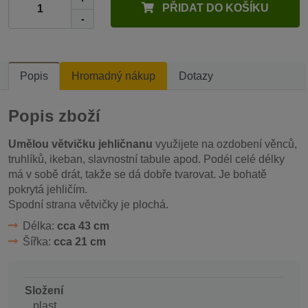
PŘIDAT DO KOŠÍKU
-
Popis
Hromadný nákup
Dotazy
Popis zboží
Umělou větvičku jehličnanu
využijete na ozdobení věnců,
truhlíků, ikeban, slavnostní tabule apod. Podél celé délky
má v sobě drát, takže se dá dobře tvarovat. Je bohatě
pokrytá jehličím.
Spodní strana větvičky je plochá.
Délka:
cca 43 cm
Šířka:
cca 21 cm
Složení
plast