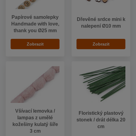
Papírové samolepky
Dřevěné srdce mini k
Handmade with love,
nalepení Ø10 mm
thank you Ø25 mm
Zobrazit
Zobrazit
Všívací lemovka /
Floristický plastový
lampas z umělé
stonek / drát délka 20
kožešiny kulatý šíře
cm
3 cm