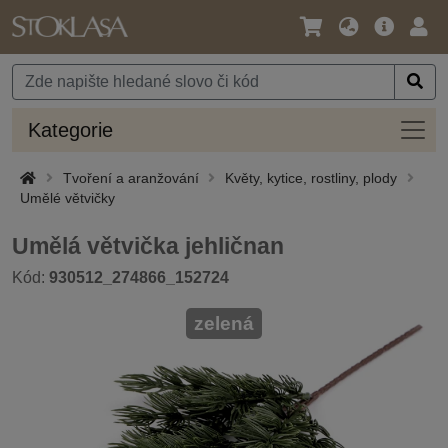
Jazyk
Hlavní
Přihl
/
nabídka
Měna
Kateg
Kategorie
Tvoření a aranžování
Květy, kytice, rostliny, plody
Umělé větvičky
Umělá větvička jehličnan
Kód:
930512_274866_152724
zelená