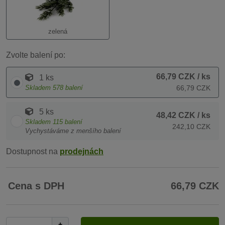
zelená
Zvolte balení po:
66,79 CZK
/ ks
1 ks
Skladem
578
balení
66,79 CZK
5 ks
48,42 CZK
/ ks
Skladem
115
balení
242,10 CZK
Vychystáváme z menšího balení
Dostupnost na
prodejnách
Cena s DPH
66,79 CZK
+