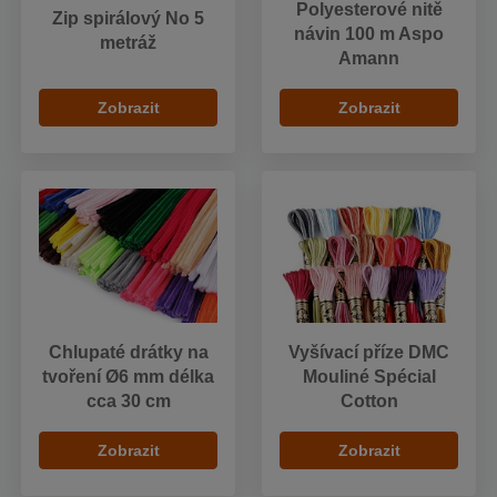
Polyesterové nitě
Zip spirálový No 5
návin 100 m Aspo
metráž
Amann
Zobrazit
Zobrazit
Chlupaté drátky na
Vyšívací příze DMC
tvoření Ø6 mm délka
Mouliné Spécial
cca 30 cm
Cotton
Zobrazit
Zobrazit