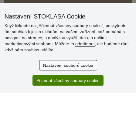
Nastavení STOKLASA Cookie
Když kliknete na „Přijmout všechny soubory cookie“, poskytnete
tím souhlas k jejich ukládání na vašem zařízení, což pomáhá s
navigací na stránce, s analýzou využití dat a s našimi
Hodnocení
marketingovými snahami. Můžete to
odmítnout
, ale budeme rádi,
zákazníků
když nám souhlas udělíte.
29.7.2026
Nastavení souborů cookie
Super obchod, kvalitní zboží za slušné ceny. Vřele
doporučuji.
Přijmout všechny soubory cookie
19.7.2026
Sortiment za fajn ceny a hlavně super rychlé dodání. Moc
děkuji!.
» Aktuálně 19084 recenzí
* Recenze neověřujeme