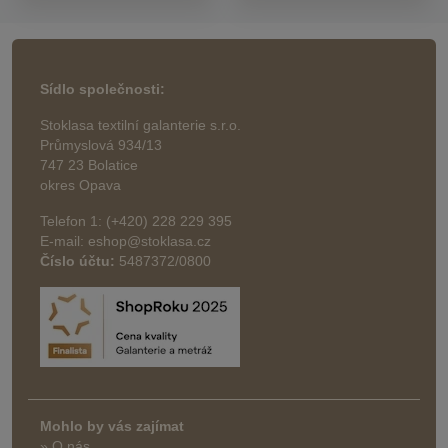
Sídlo společnosti:
Stoklasa textilní galanterie s.r.o.
Průmyslová 934/13
747 23 Bolatice
okres Opava
Telefon 1: (+420) 228 229 395
E-mail: eshop@stoklasa.cz
Číslo účtu:
5487372/0800
Mohlo by vás zajímat
» O nás