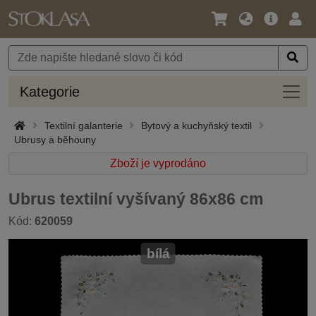
Jazyk
Hlavní
Přihl
/
nabídka
Měna
Kateg
Kategorie
Textilní galanterie
Bytový a kuchyňský textil
Ubrusy a běhouny
Zboží je vyprodáno
Ubrus textilní vyšívaný 86x86 cm
Kód:
620059
bílá