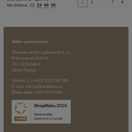
1
2
...
7
Na stránce:
12
24
48
96
Sídlo společnosti:
Stoklasa textilní galanterie s.r.o.
Průmyslová 934/13
747 23 Bolatice
okres Opava
Telefon 1: (+420) 228 229 395
E-mail: eshop@stoklasa.cz
Číslo účtu:
5487372/0800