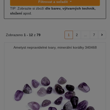
Filtrovat a seřadit
TIP: Zobrazte si zboží
dle barev, výtvarných technik,
složení
apod.
Zobrazeno
1 -
12
z
79
1
2
...
7
Ametyst nepravidelné tvary, minerální korálky 340468