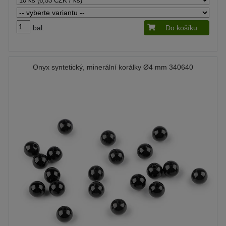
bal.
Do košíku
Onyx syntetický, minerální korálky Ø4 mm 340640