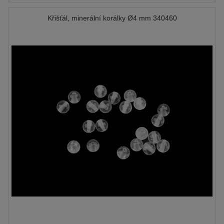
Křišťál, minerální korálky Ø4 mm 340460