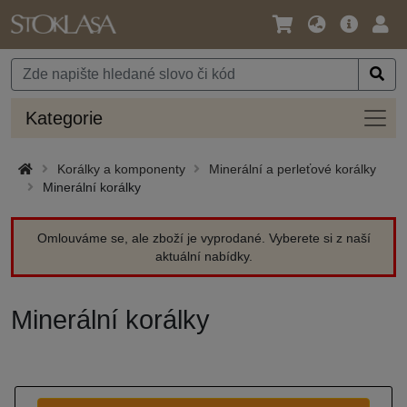
Jazyk
Hlavní
Přihl
/
nabídka
Měna
Kateg
Kategorie
Korálky a komponenty
Minerální a perleťové korálky
Minerální korálky
Omlouváme se, ale zboží je vyprodané. Vyberete si z naší
aktuální nabídky.
Minerální korálky