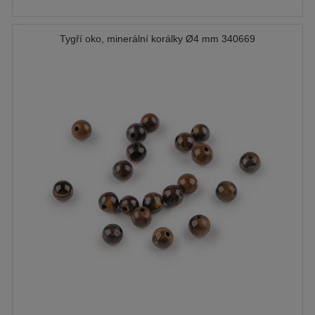
Tygří oko, minerální korálky Ø4 mm 340669