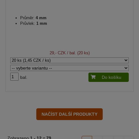
Průměr:
4 mm
Průvlek:
1 mm
29,- CZK
/ bal. (20 ks)
bal.
Do košíku
Zobrazeno
1 -
12
z
79