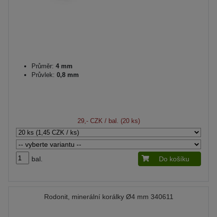
Průměr:
4 mm
Průvlek:
0,8 mm
29,- CZK
/ bal. (20 ks)
bal.
Do košíku
Rodonit, minerální korálky Ø4 mm 340611