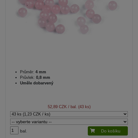
Průměr:
4 mm
Průvlek:
0,8 mm
Uměle dobarvený
52,89 CZK
/ bal. (43 ks)
bal.
Do košíku