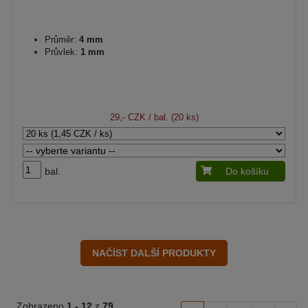
Průměr:
4 mm
Průvlek:
1 mm
29,- CZK
/ bal. (20 ks)
bal.
Do košíku
Zobrazeno
1 -
12
z
79