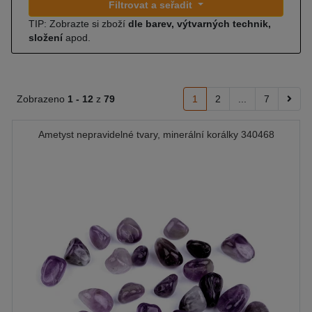
Filtrovat a seřadit
TIP: Zobrazte si zboží
dle barev, výtvarných technik,
složení
apod.
Zobrazeno
1 -
12
z
79
1
2
...
7
Ametyst nepravidelné tvary, minerální korálky 340468