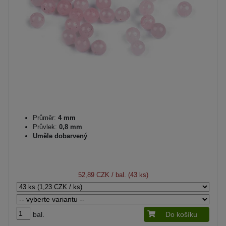
Průměr:
4 mm
Průvlek:
0,8 mm
Uměle dobarvený
52,89 CZK
/ bal. (43 ks)
bal.
Do košíku