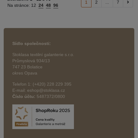
1
2
...
7
Na stránce:
12
24
48
96
Sídlo společnosti:
Stoklasa textilní galanterie s.r.o.
Průmyslová 934/13
747 23 Bolatice
okres Opava
Telefon 1: (+420) 228 229 395
E-mail: eshop@stoklasa.cz
Číslo účtu:
5487372/0800