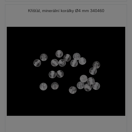
Křišťál, minerální korálky Ø4 mm 340460