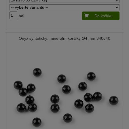
bal.
Do košíku
Onyx syntetický, minerální korálky Ø4 mm 340640