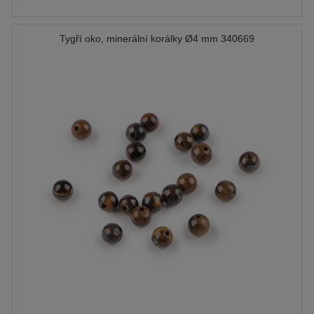
Tygří oko, minerální korálky Ø4 mm 340669