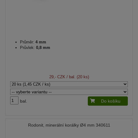
Průměr:
4 mm
Průvlek:
0,8 mm
29,- CZK
/ bal. (20 ks)
bal.
Do košíku
Rodonit, minerální korálky Ø4 mm 340611