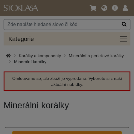
Jazyk
Hlavní
Přihl
/
nabídka
Měna
Kateg
Kategorie
Korálky a komponenty
Minerální a perleťové korálky
Minerální korálky
Omlouváme se, ale zboží je vyprodané. Vyberete si z naší
aktuální nabídky.
Minerální korálky