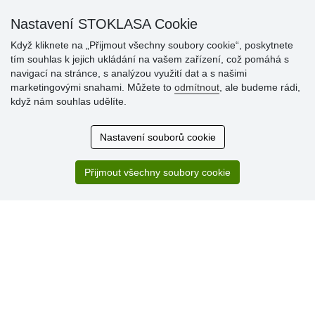
Nastavení STOKLASA Cookie
Když kliknete na „Přijmout všechny soubory cookie“, poskytnete
tím souhlas k jejich ukládání na vašem zařízení, což pomáhá s
navigací na stránce, s analýzou využití dat a s našimi
Hodnocení
marketingovými snahami. Můžete to
odmítnout
, ale budeme rádi,
zákazníků
když nám souhlas udělíte.
29.7.2026
Nastavení souborů cookie
Super obchod, kvalitní zboží za slušné ceny. Vřele
doporučuji.
Přijmout všechny soubory cookie
19.7.2026
Sortiment za fajn ceny a hlavně super rychlé dodání. Moc
děkuji!.
» Aktuálně 19084 recenzí
* Recenze neověřujeme