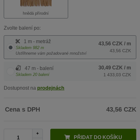
hnědá přírodní
Zvolte balení po:
1 m - metráž
43,56 CZK
/ m
Skladem
982
m
43,56 CZK
Ustřihneme vám požadované množství
30,49 CZK
/ m
47 m - balení
Skladem
20
balení
1 433,03 CZK
Dostupnost na
prodejnách
Cena s DPH
43,56 CZK
+
PŘIDAT DO KOŠÍKU