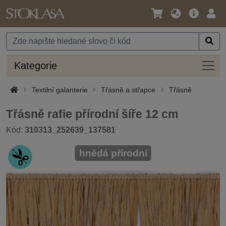
Jazyk
Hlavní
Přihl
/
nabídka
Měna
Kateg
Kategorie
Textilní galanterie
Třásně a střapce
Třásně
Třásně rafie přírodní šíře 12 cm
Kód:
310313_252639_137581
hnědá přírodní