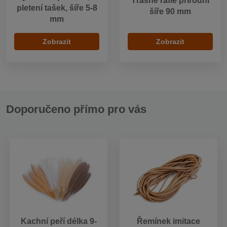
Třásně rafie přírodní
pletení tašek, šíře 5-8
šíře 90 mm
mm
Zobrazit
Zobrazit
Doporučeno přímo pro vás
Kachní peří délka 9-
Řemínek imitace