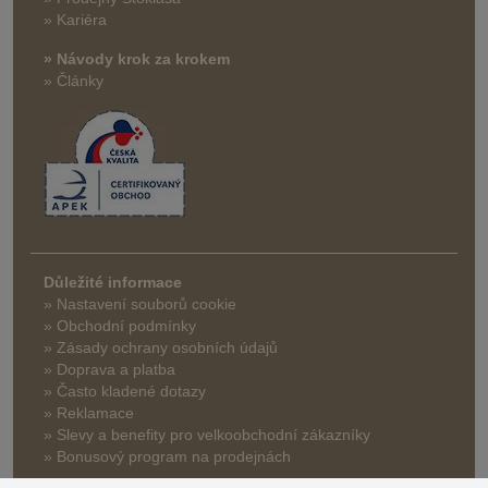
» Kariéra
» Návody krok za krokem
» Články
Důležité informace
» Nastavení souborů cookie
» Obchodní podmínky
» Zásady ochrany osobních údajů
» Doprava a platba
» Často kladené dotazy
» Reklamace
» Slevy a benefity pro velkoobchodní zákazníky
» Bonusový program na prodejnách