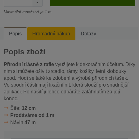
-
Minimální množství je 1 m
Popis
Hromadný nákup
Dotazy
Popis zboží
Přírodní třásně z rafie
využijete k dekoračním účelům. Díky
nim si můžete oživit zrcadlo, rámy, košíky, letní klobouky
apod. Hodí se také ke zdobení a výrobě přírodních tašek.
Ve spodní části mají fixační nit, která slouží pro snadnější
aplikaci. Po našití ji lehce odpáráte zatáhnutím za její
konec.
Šíře:
12 cm
Prodáváme od 1 m
Návin
47 m