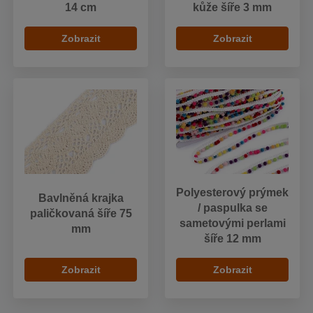
14 cm
kůže šíře 3 mm
Zobrazit
Zobrazit
Polyesterový prýmek
Bavlněná krajka
/ paspulka se
paličkovaná šíře 75
sametovými perlami
mm
šíře 12 mm
Zobrazit
Zobrazit