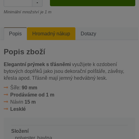
-
Minimální množství je 1 m
Popis
Hromadný nákup
Dotazy
Popis zboží
Elegantní prýmek s třásněmi
využijete k ozdobení
bytových doplňků jako jsou dekorační polštáře, závěsy,
křesla apod. Třásně mají jemný hedvábný lesk.
Šíře:
90 mm
Prodáváme od 1 m
Návin
15 m
Lesklé
Složení
polyester, bavlna