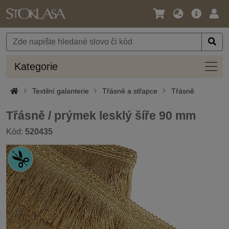
Jazyk
Hlavní
Přihl
/
nabídka
Měna
Kateg
Kategorie
Textilní galanterie
Třásně a střapce
Třásně
Třásně / prýmek lesklý šíře 90 mm
Kód:
520435