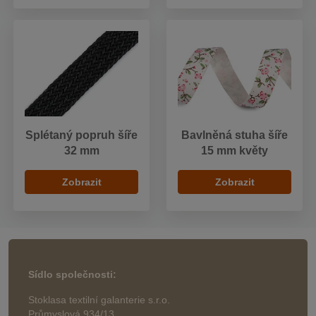
Splétaný popruh šíře
Bavlněná stuha šíře
32 mm
15 mm květy
Zobrazit
Zobrazit
Sídlo společnosti:
Stoklasa textilní galanterie s.r.o.
Průmyslová 934/13