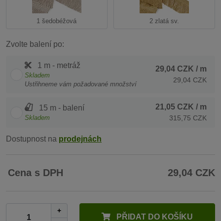
1 šedobéžová
2 zlatá sv.
Zvolte balení po:
1 m - metráž
29,04 CZK
/ m
Skladem
29,04 CZK
Ustřihneme vám požadované množství
21,05 CZK
/ m
15 m - balení
Skladem
315,75 CZK
Dostupnost na
prodejnách
Cena s DPH
29,04 CZK
+
PŘIDAT DO KOŠÍKU