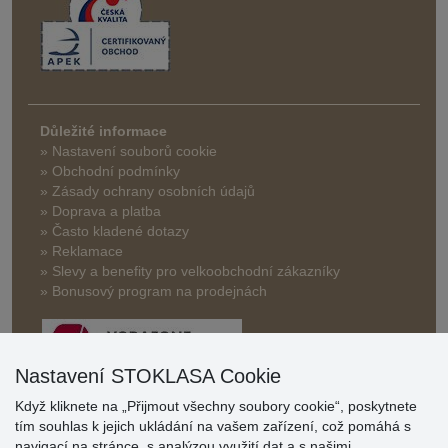
Důležité informace
» Nastavení souborů cookie
» Obchodní podmínky
» Zásady ochrany osobních údajů
» Doprava a platba
» Často kladené dotazy
» Reklamace
» Slevy a benefity pro velkoobchodní zákazníky
» Bonusový program na prodejnách
Nastavení STOKLASA Cookie
Když kliknete na „Přijmout všechny soubory cookie“, poskytnete
tím souhlas k jejich ukládání na vašem zařízení, což pomáhá s
Hodnocení
navigací na stránce, s analýzou využití dat a s našimi