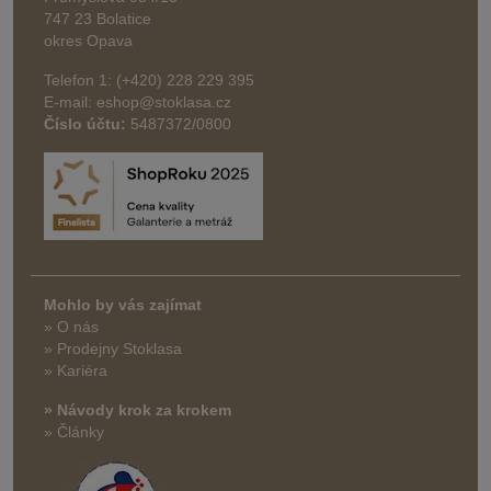
747 23 Bolatice
okres Opava
Telefon 1: (+420) 228 229 395
E-mail: eshop@stoklasa.cz
Číslo účtu:
5487372/0800
Mohlo by vás zajímat
» O nás
» Prodejny Stoklasa
» Kariéra
» Návody krok za krokem
» Články