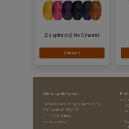
Zip spirálový No 5 metráž
Zobrazit
Sídlo společnosti:
Mohl
» O 
Stoklasa textilní galanterie s.r.o.
» Pr
Průmyslová 934/13
» Ka
747 23 Bolatice
okres Opava
» Ná
» Čl