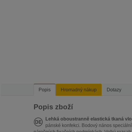
Popis
Hromadný nákup
Dotazy
Popis zboží
Lehká oboustranně elastická tkaná vl
pánské konfekci. Bodový nános speciálníh
náročných fixačních podmínkách. Velký rozsah f