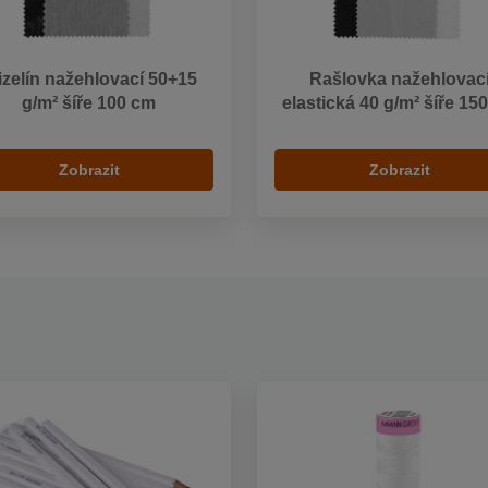
izelín nažehlovací 50+15
Rašlovka nažehlovac
g/m² šíře 100 cm
elastická 40 g/m² šíře 15
Zobrazit
Zobrazit