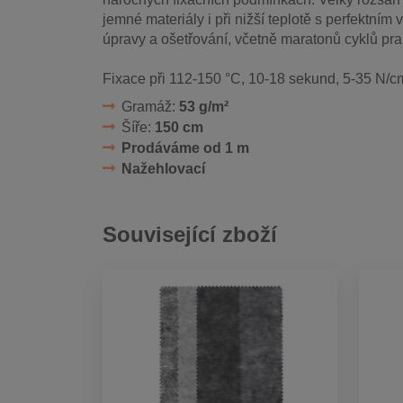
jemné materiály i při nižší teplotě s perfektní
úpravy a ošetřování, včetně maratonů cyklů pran
Fixace při 112-150 °C, 10-18 sekund, 5-35 N/c
Gramáž:
53 g/m²
Šíře:
150 cm
Prodáváme od 1 m
Nažehlovací
Související zboží