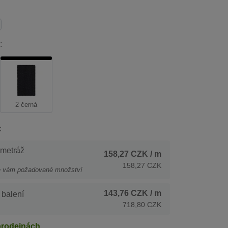
:
2 černá
:
 metráž
158,27 CZK
/ m
158,27 CZK
e vám požadované množství
143,76 CZK
/ m
 balení
718,80 CZK
prodejnách