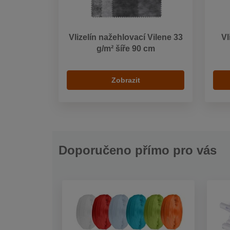
Vlizelín nažehlovací Vilene 33
Vl
g/m² šíře 90 cm
Zobrazit
Doporučeno přímo pro vás