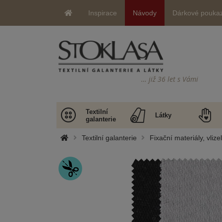
Inspirace
Návody
Dárkové pouka
… již 36 let s Vámi
Textilní
Látky
galanterie
Textilní galanterie
Fixační materiály, vlize