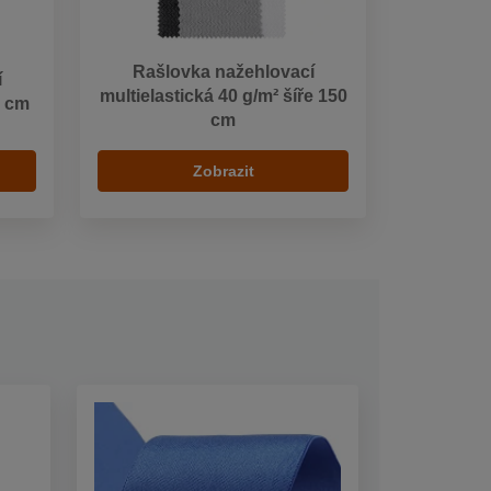
Rašlovka nažehlovací
í
multielastická 40 g/m² šíře 150
0 cm
cm
Zobrazit