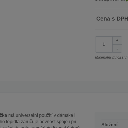
Cena s DP
+
-
Minimální množství
ožka
má univerzální použití v dámské i
o lepidla zaručuje pevnost spoje i při
Složení
ixačních teplot umožňuje fixovat šetrně