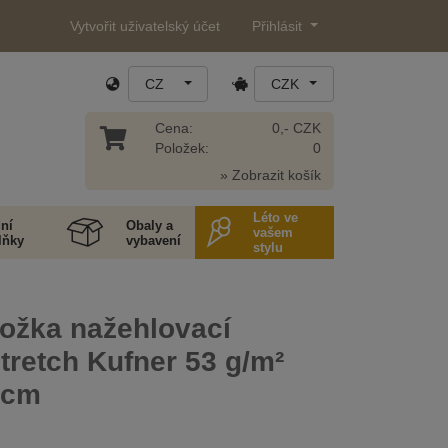
Vytvořit uživatelský účet
Přihlásit
CZ
CZK
Cena:
0,- CZK
Položek:
0
» Zobrazit košík
Léto ve
ní
Obaly a
vašem
lňky
vybavení
stylu
ložka nažehlovací
tretch Kufner 53 g/m²
 cm