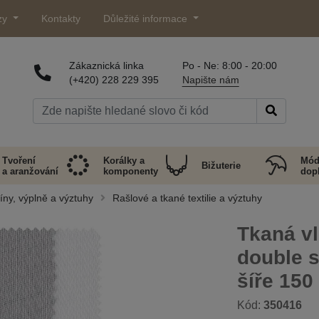
zy
Kontakty
Důležité informace
Zákaznická linka
Po - Ne: 8:00 - 20:00
(+420) 228 229 395
Napište nám
Tvoření
Korálky a
Mód
Bižuterie
a aranžování
komponenty
dop
líny, výplně a výztuhy
Rašlové a tkané textilie a výztuhy
Tkaná v
double s
šíře 150
Kód:
350416