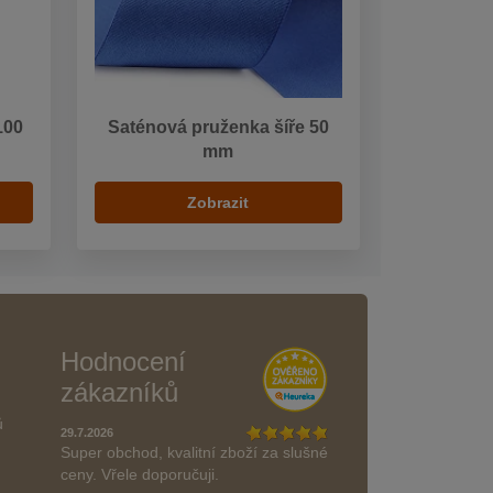
100
Saténová pruženka šíře 50
mm
Zobrazit
Hodnocení
zákazníků
ů
29.7.2026
Super obchod, kvalitní zboží za slušné
ceny. Vřele doporučuji.