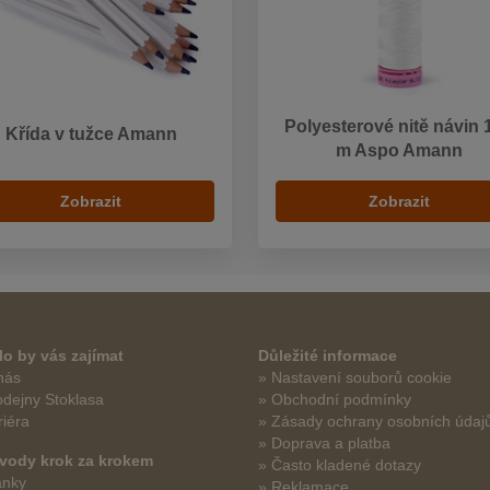
Polyesterové nitě návin 
Křída v tužce Amann
m Aspo Amann
Zobrazit
Zobrazit
o by vás zajímat
Důležité informace
nás
» Nastavení souborů cookie
odejny Stoklasa
» Obchodní podmínky
riéra
» Zásady ochrany osobních údaj
» Doprava a platba
vody krok za krokem
» Často kladené dotazy
ánky
» Reklamace