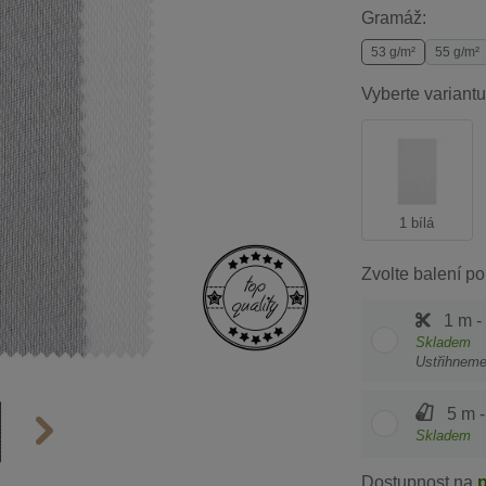
Gramáž:
53 g/m²
55 g/m²
Vyberte variantu
1 bílá
Zvolte balení po
1 m -
Skladem
Ustřihnem
5 m -
Skladem
Dostupnost na