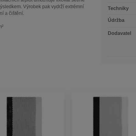
m výsledkem. Výrobek pak vydrží extrémní
Techniky
í a čištění.
Údržba
m²
Dodavatel