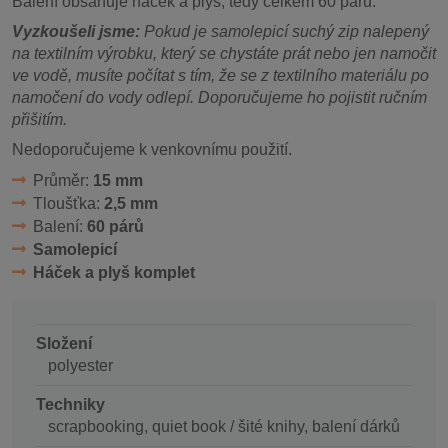
Balení obsahuje háček a plyš, tedy celkem 60 párů.
Vyzkoušeli jsme:
Pokud je samolepicí suchý zip nalepený
na textilním výrobku, který se chystáte prát nebo jen namočit
ve vodě, musíte počítat s tím, že se z textilního materiálu po
namočení do vody odlepí. Doporučujeme ho pojistit ručním
přišitím.
Nedoporučujeme k venkovnímu použití.
Průměr:
15 mm
Tloušťka:
2,5 mm
Balení:
60 párů
Samolepicí
Háček a plyš komplet
Složení
polyester
Techniky
scrapbooking, quiet book / šité knihy, balení dárků