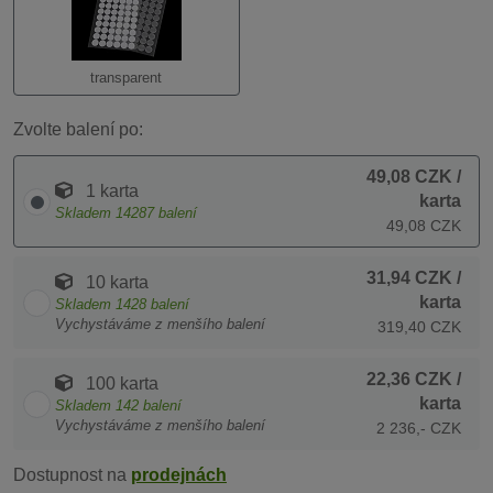
transparent
Zvolte balení po:
49,08 CZK
/
1 karta
karta
Skladem
14287
balení
49,08 CZK
31,94 CZK
/
10 karta
karta
Skladem
1428
balení
Vychystáváme z menšího balení
319,40 CZK
22,36 CZK
/
100 karta
karta
Skladem
142
balení
Vychystáváme z menšího balení
2 236,- CZK
Dostupnost na
prodejnách