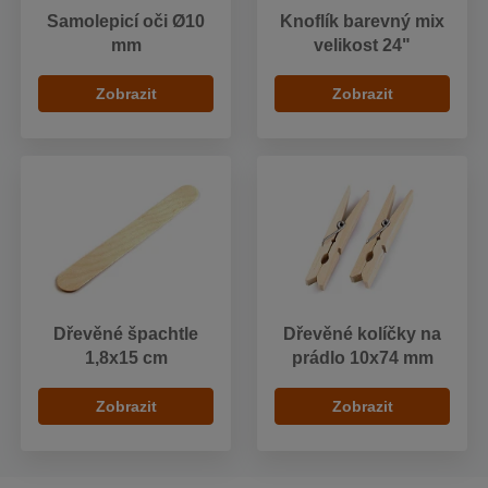
Samolepicí oči Ø10
Knoflík barevný mix
mm
velikost 24"
Zobrazit
Zobrazit
Dřevěné špachtle
Dřevěné kolíčky na
1,8x15 cm
prádlo 10x74 mm
Zobrazit
Zobrazit