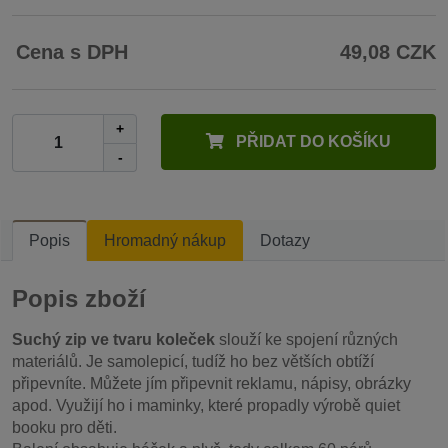
Cena s DPH
49,08 CZK
+
PŘIDAT DO KOŠÍKU
-
Popis
Hromadný nákup
Dotazy
Popis zboží
Suchý zip ve tvaru koleček
slouží ke spojení různých
materiálů. Je samolepicí, tudíž ho bez větších obtíží
připevníte. Můžete jím připevnit reklamu, nápisy, obrázky
apod. Využijí ho i maminky, které propadly výrobě quiet
booku pro děti.