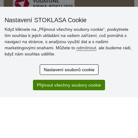
Nastavení STOKLASA Cookie
Když kliknete na „Přijmout všechny soubory cookie“, poskytnete
Hodnocení
tím souhlas k jejich ukládání na vašem zařízení, což pomáhá s
zákazníků
navigací na stránce, s analýzou využití dat a s našimi
marketingovými snahami. Můžete to
odmítnout
, ale budeme rádi,
29.7.2026
když nám souhlas udělíte.
Super obchod, kvalitní zboží za slušné ceny. Vřele
doporučuji.
Nastavení souborů cookie
19.7.2026
Sortiment za fajn ceny a hlavně super rychlé dodání. Moc
děkuji!.
Přijmout všechny soubory cookie
» Aktuálně 19084 recenzí
* Recenze neověřujeme