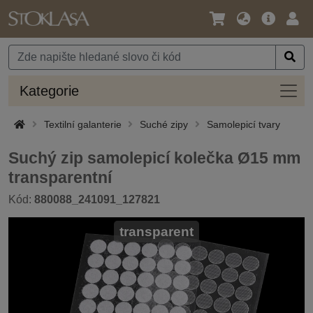
Jazyk
Hlavní
Přihl
/
nabídka
Měna
Kateg
Kategorie
Textilní galanterie
Suché zipy
Samolepicí tvary
Suchý zip samolepicí kolečka Ø15 mm
transparentní
Kód:
880088_241091_127821
transparent