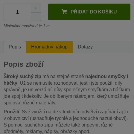
+
PŘIDAT DO KOŠÍKU
-
Minimální množství je 1 m
Popis
Hromadný nákup
Dotazy
Popis zboží
Široký suchý zip
má na stejné straně
najednou smyčky i
háčky
. Už se nemusíte rozhodovat, jestli jste použili díly
správně, je univerzální, díky společným smyčkám a háčkům
jde spojit kdekoliv. Je oblíbeným nástrojem, který umožňuje
spojovat různé materiály.
Použití:
Své využití najde v textilním odvětví (zapínání aj.) i
v obuvnictví (usnadňuje rychlé a jednoduché nazutí obuvi).
S pomocí suchého zipu můžete také připevnit různé
předměty, reklamy, nápisy, obrázky apod.