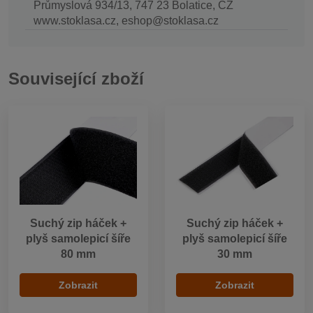
Průmyslová 934/13, 747 23 Bolatice, CZ
www.stoklasa.cz, eshop@stoklasa.cz
Související zboží
Suchý zip háček +
Suchý zip háček +
plyš samolepicí šíře
plyš samolepicí šíře
80 mm
30 mm
Zobrazit
Zobrazit