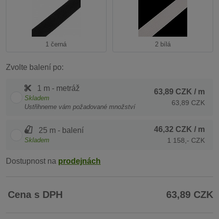
1 černá
2 bílá
Zvolte balení po:
1 m - metráž
63,89 CZK
/ m
Skladem
63,89 CZK
Ustřihneme vám požadované množství
46,32 CZK
/ m
25 m - balení
Skladem
1 158,- CZK
Dostupnost na
prodejnách
Cena s DPH
63,89 CZK