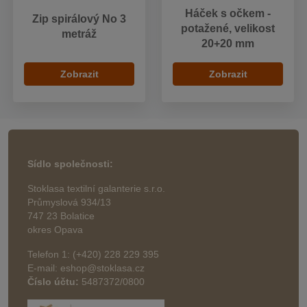
Háček s očkem -
Zip spirálový No 3
potažené, velikost
metráž
20+20 mm
Zobrazit
Zobrazit
Sídlo společnosti:
Stoklasa textilní galanterie s.r.o.
Průmyslová 934/13
747 23 Bolatice
okres Opava
Telefon 1: (+420) 228 229 395
E-mail: eshop@stoklasa.cz
Číslo účtu:
5487372/0800