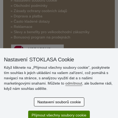
» Nastavení souborů cookie
» Obchodní podmínky
» Zásady ochrany osobních údajů
» Doprava a platba
» Často kladené dotazy
» Reklamace
» Slevy a benefity pro velkoobchodní zákazníky
» Bonusový program na prodejnách
Nastavení STOKLASA Cookie
Když kliknete na „Přijmout všechny soubory cookie“, poskytnete
tím souhlas k jejich ukládání na vašem zařízení, což pomáhá s
Hodnocení
navigací na stránce, s analýzou využití dat a s našimi
zákazníků
marketingovými snahami. Můžete to
odmítnout
, ale budeme rádi,
když nám souhlas udělíte.
29.7.2026
Super obchod, kvalitní zboží za slušné ceny. Vřele
Nastavení souborů cookie
doporučuji.
19.7.2026
Přijmout všechny soubory cookie
Sortiment za fajn ceny a hlavně super rychlé dodání. Moc