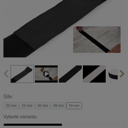
Šíře:
20 mm
25 mm
30 mm
38 mm
50 mm
Vyberte variantu: