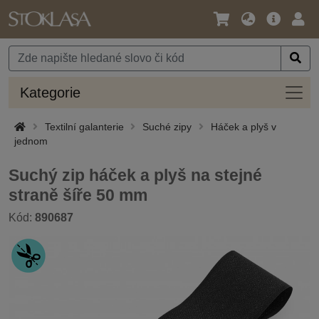
Jazyk
Hlavní
Přihl
/
nabídka
Měna
Kateg
Kategorie
Textilní galanterie
Suché zipy
Háček a plyš v
jednom
Suchý zip háček a plyš na stejné
straně šíře 50 mm
Kód:
890687