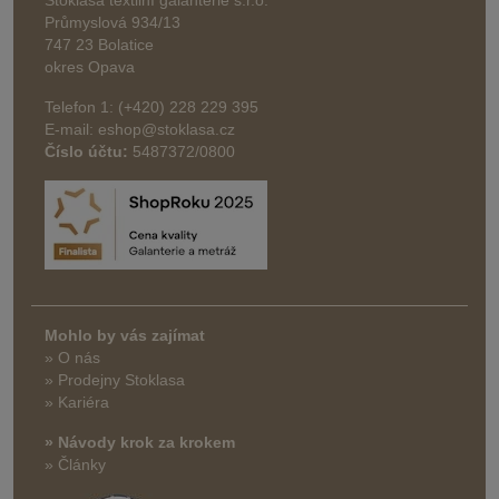
Stoklasa textilní galanterie s.r.o.
Průmyslová 934/13
747 23 Bolatice
okres Opava
Telefon 1: (+420) 228 229 395
E-mail: eshop@stoklasa.cz
Číslo účtu:
5487372/0800
Mohlo by vás zajímat
» O nás
» Prodejny Stoklasa
» Kariéra
» Návody krok za krokem
» Články