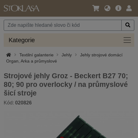
Jazyk
Hlavní
Přihl
/
nabídka
Měna
Kateg
Kategorie
Textilní galanterie
Jehly
Jehly strojové domácí
Organ, Arka a průmyslové
Strojové jehly Groz - Beckert B27 70;
80; 90 pro overlocky / na průmyslové
šicí stroje
Kód:
020826