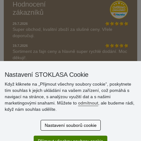
Hodnocení
zákazníků
29.7.2026
Super obchod, kvalitní zboží za slušné ceny. Vřele
doporučuji.
19.7.2026
Sortiment za fajn ceny a hlavně super rychlé dodání. Moc
děkuji!.
» Aktuálně 19084 recenzí
Nastavení STOKLASA Cookie
* Recenze neověřujeme
Když kliknete na „Přijmout všechny soubory cookie“, poskytnete
tím souhlas k jejich ukládání na vašem zařízení, což pomáhá s
navigací na stránce, s analýzou využití dat a s našimi
marketingovými snahami. Můžete to
odmítnout
, ale budeme rádi,
když nám souhlas udělíte.
Nastavení souborů cookie