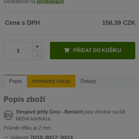
Dostupnost na
prodejnách
Cena s DPH
158,39 CZK
+
PŘIDAT DO KOŠÍKU
-
Popis
Hromadný nákup
Dotazy
Popis zboží
Strojové jehly Groz - Beckert
jsou vhodné na šití
běžné konfekce.
Průměr dříku je 2 mm.
Velikost:
70/10; 80/12; 90/14