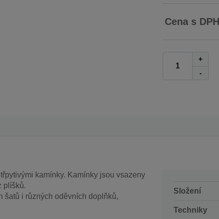
Cena s DP
+
-
třpytivými kamínky. Kamínky jsou vsazeny
 plíšků.
Složení
 šatů i různých oděvních doplňků,
Techniky