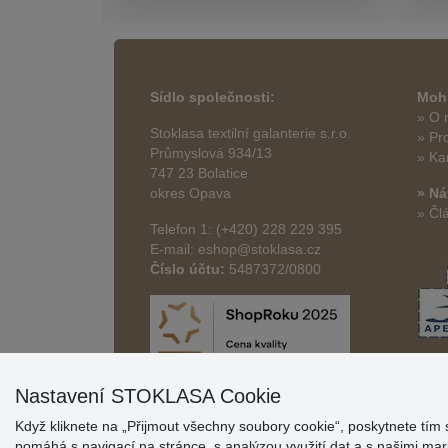
Sídlo společnosti:
Mohl
» O 
Stoklasa textilní galanterie s.r.o.
» Pr
Průmyslová 934/13
» Ka
747 23 Bolatice
okres Opava
» Ná
» Čl
Telefon 1: (+420) 228 229 395
E-mail: eshop@stoklasa.cz
Číslo účtu:
5487372/0800
Nastavení STOKLASA Cookie
Když kliknete na „Přijmout všechny soubory cookie“, poskytnete tím 
pomáhá s navigací na stránce, s analýzou využití dat a s našimi m