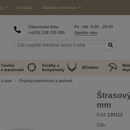
zy
Kontakty
Důležité informace
Zákaznická linka
Po - Ne: 8:00 - 20:00
(+420) 228 229 395
Napište nám
Tvoření
Korálky a
Mód
Bižuterie
a aranžování
komponenty
dop
y a boa
Prýmky kamínkové a perlové
Štrasový
mm
Kód:
130112
Šíře: