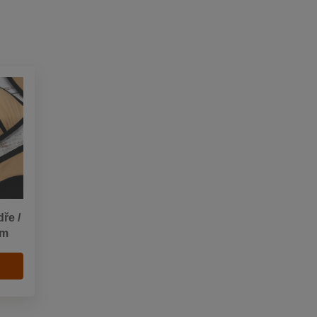
ře /
mm