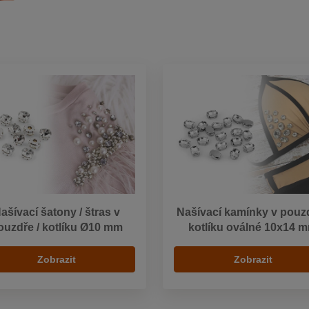
ašívací šatony / štras v
Našívací kamínky v pouzd
ouzdře / kotlíku Ø10 mm
kotlíku oválné 10x14 
Zobrazit
Zobrazit