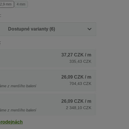
2,9 mm
4 mm
:
Dostupné varianty (6)
:
37,27 CZK
/ m
335,43 CZK
26,09 CZK
/ m
704,43 CZK
áme z menšího balení
26,09 CZK
/ m
2 348,10 CZK
áme z menšího balení
prodejnách