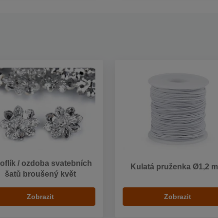
oflík / ozdoba svatebních
Kulatá pruženka Ø1,2 
šatů broušený květ
Zobrazit
Zobrazit