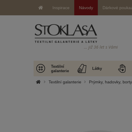
Inspirace
Návody
Dárkové pouka
… již 36 let s Vámi
Textilní
Látky
galanterie
Textilní galanterie
Prýmky, hadovky, bort