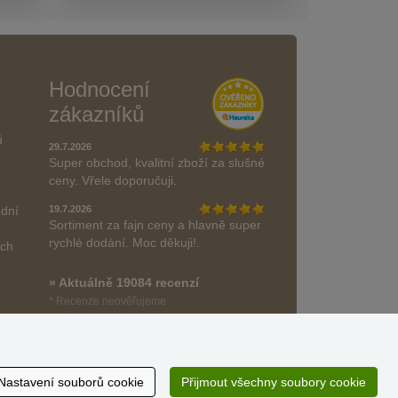
Hodnocení
zákazníků
ů
29.7.2026
Super obchod, kvalitní zboží za slušné
ceny. Vřele doporučuji.
odní
19.7.2026
Sortiment za fajn ceny a hlavně super
rychlé dodání. Moc děkuji!.
ách
» Aktuálně 19084 recenzí
* Recenze neověřujeme
Nastavení souborů cookie
Přijmout všechny soubory cookie