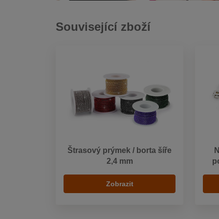
Související zboží
Štrasový prýmek / borta šíře
N
2,4 mm
p
Zobrazit