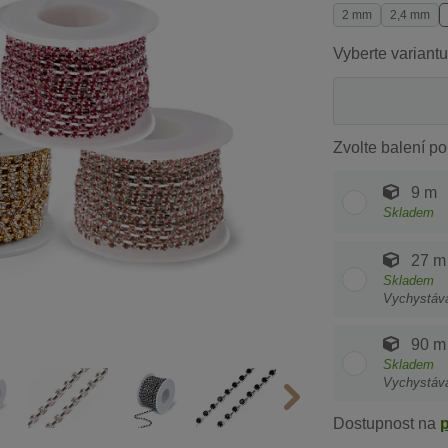
2 mm
2,4 mm
Vyberte variantu
Zvolte balení po
9 m
Skladem
27 m
Skladem
Vychystáv
90 m
Skladem
Vychystáv
Dostupnost na