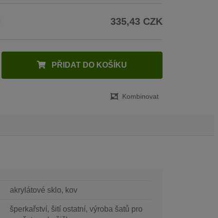
H
335,43 CZK
PŘIDAT DO KOŠÍKU
Kombinovat
akrylátové sklo, kov
šperkařství, šití ostatní, výroba šatů pro