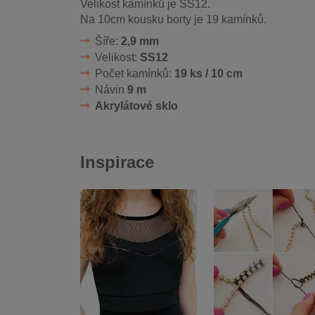
Velikost kamínků je SS12.
Na 10cm kousku borty je 19 kamínků.
Šíře:
2,9 mm
Velikost:
SS12
Počet kamínků:
19 ks / 10 cm
Návin
9 m
Akrylátové sklo
Inspirace