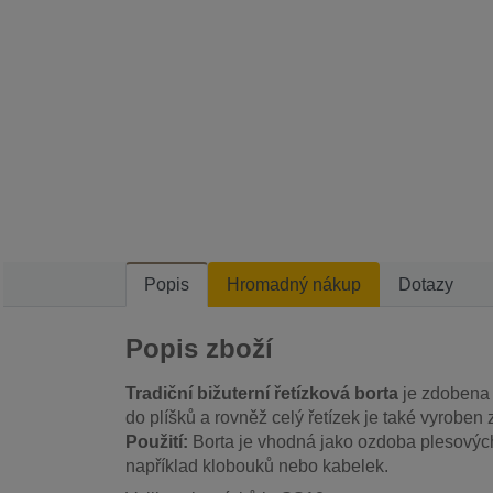
Popis
Hromadný nákup
Dotazy
Popis zboží
Tradiční bižuterní řetízková borta
je zdobena 
do plíšků a rovněž celý řetízek je také vyroben z
Použití:
Borta je vhodná jako ozdoba plesových
například klobouků nebo kabelek.