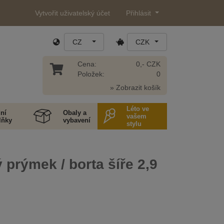
Vytvořit uživatelský účet
Přihlásit
CZ
CZK
Cena:
0,- CZK
Položek:
0
» Zobrazit košík
Léto ve
ní
Obaly a
vašem
lňky
vybavení
stylu
 prýmek / borta šíře 2,9