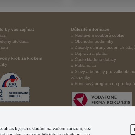
o by vás zajímat
Důležité informace
nás
» Nastavení souborů cookie
odejny Stoklasa
» Obchodní podmínky
riéra
» Zásady ochrany osobních údaj
» Doprava a platba
vody krok za krokem
» Často kladené dotazy
ánky
» Reklamace
» Slevy a benefity pro velkoobch
zákazníky
» Bonusový program na prodejn
souhlas k jejich ukládání na vašem zařízení, což
arketingovými snahami. Můžete to
odmítnout
, ale