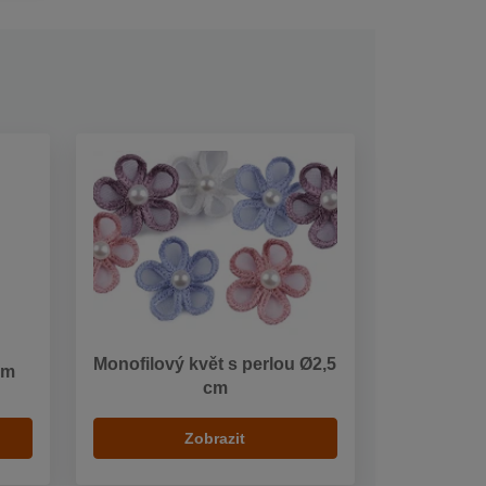
Monofilový květ s perlou Ø2,5
mm
cm
Zobrazit