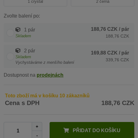
1 crystal
2 černá
Zvolte balení po:
188,76 CZK
/ pár
1 pár
Skladem
188,76 CZK
2 pár
169,88 CZK
/ pár
Skladem
339,76 CZK
Vychystáváme z menšího balení
Dostupnost na
prodejnách
Toto zboží má v košíku 10 zákazníků
Cena s DPH
188,76 CZK
+
PŘIDAT DO KOŠÍKU
-