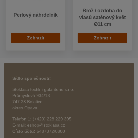
Brož / ozdoba do
Perlový náhrdelník
vlasů saténový květ
Ø11 cm
Zobrazit
Zobrazit
Sídlo společnosti:
Stoklasa textilní galanterie s.r.o.
Průmyslová 934/13
747 23 Bolatice
okres Opava
Telefon 1: (+420) 228 229 395
E-mail: eshop@stoklasa.cz
Číslo účtu:
5487372/0800