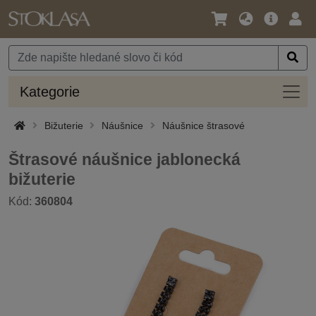
Jazyk
Hlavní
Přihl
/
nabídka
Měna
Kateg
Kategorie
Bižuterie
Náušnice
Náušnice štrasové
Štrasové náušnice jablonecká
bižuterie
Kód:
360804