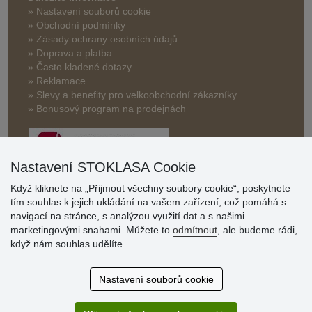
» Nastavení souborů cookie
» Obchodní podmínky
» Zásady ochrany osobních údajů
» Doprava a platba
» Často kladené dotazy
» Reklamace
» Slevy a benefity pro velkoobchodní zákazníky
» Bonusový program na prodejnách
Nastavení STOKLASA Cookie
Když kliknete na „Přijmout všechny soubory cookie“, poskytnete
tím souhlas k jejich ukládání na vašem zařízení, což pomáhá s
Hodnocení
navigací na stránce, s analýzou využití dat a s našimi
zákazníků
marketingovými snahami. Můžete to
odmítnout
, ale budeme rádi,
když nám souhlas udělíte.
29.7.2026
Super obchod, kvalitní zboží za slušné ceny. Vřele
Nastavení souborů cookie
doporučuji.
19.7.2026