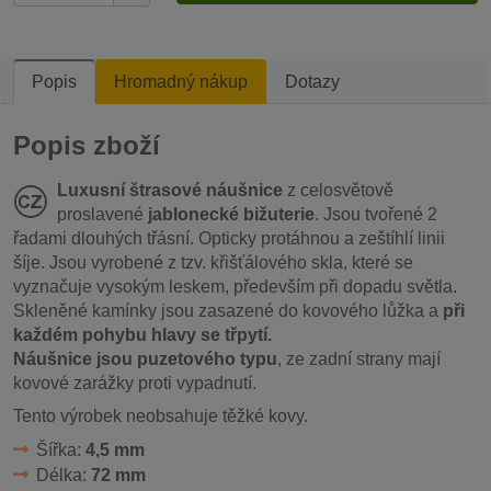
Popis
Hromadný nákup
Dotazy
Popis zboží
Luxusní štrasové náušnice
z celosvětově
proslavené
jablonecké bižuterie
. Jsou tvořené 2
řadami dlouhých třásní. Opticky protáhnou a zeštíhlí linii
šíje. Jsou vyrobené z tzv. křišťálového skla, které se
vyznačuje vysokým leskem, především při dopadu světla.
Skleněné kamínky jsou zasazené do kovového lůžka a
při
každém pohybu hlavy se třpytí.
Náušnice jsou puzetového typu
, ze zadní strany mají
kovové zarážky proti vypadnutí.
Tento výrobek neobsahuje těžké kovy.
Šířka:
4,5 mm
Délka:
72 mm