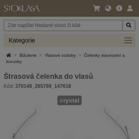
Jazyk
Hlavní
Přihl
/
nabídka
Měna
Kateg
Kategorie
Bižuterie
Vlasové ozdoby
Čelenky slavnostní a
korunky
Štrasová čelenka do vlasů
Kód:
370148_265769_147618
crystal