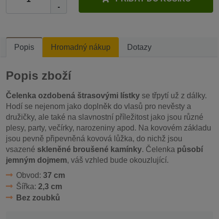
-
Popis
Hromadný nákup
Dotazy
Popis zboží
Čelenka ozdobená štrasovými lístky
se třpytí už z dálky.
Hodí se nejenom jako doplněk do vlasů pro nevěsty a
družičky, ale také na slavnostní příležitost jako jsou různé
plesy, party, večírky, narozeniny apod. Na kovovém základu
jsou pevně připevněná kovová lůžka, do nichž jsou
vsazené
skleněné broušené kamínky
. Čelenka
působí
jemným dojmem
, váš vzhled bude okouzlující.
Obvod:
37 cm
Šířka:
2,3 cm
Bez zoubků