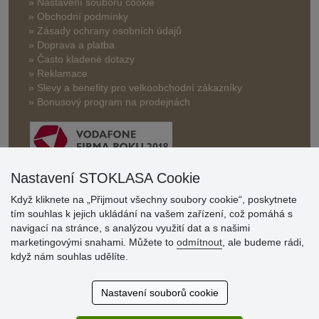
» Nastavení souborů cookie
» Obchodní podmínky
» Zásady ochrany osobních údajů
» Doprava a platba
» Často kladené dotazy
» Reklamace
» Slevy a benefity pro velkoobchodní zákazníky
» Bonusový program na prodejnách
Nastavení STOKLASA Cookie
Když kliknete na „Přijmout všechny soubory cookie“, poskytnete
Hodnocení
tím souhlas k jejich ukládání na vašem zařízení, což pomáhá s
zákazníků
navigací na stránce, s analýzou využití dat a s našimi
marketingovými snahami. Můžete to
odmítnout
, ale budeme rádi,
29.7.2026
když nám souhlas udělíte.
Super obchod, kvalitní zboží za slušné ceny. Vřele
doporučuji.
Nastavení souborů cookie
19.7.2026
Sortiment za fajn ceny a hlavně super rychlé dodání. Moc