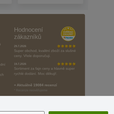
Hodnocení
zákazníků
ů
29.7.2026
Super obchod, kvalitní zboží za slušné
ceny. Vřele doporučuji.
odní
19.7.2026
Sortiment za fajn ceny a hlavně super
rychlé dodání. Moc děkuji!.
ách
» Aktuálně 19084 recenzí
* Recenze neověřujeme