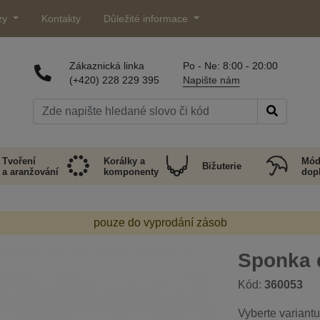
zy
Kontakty
Důležité informace
Zákaznická linka
Po - Ne: 8:00 - 20:00
(+420) 228 229 395
Napište nám
Tvoření
Korálky a
Mód
Bižuterie
a aranžování
komponenty
dop
pouze do vyprodání zásob
Sponka 
Kód:
360053
Vyberte variantu