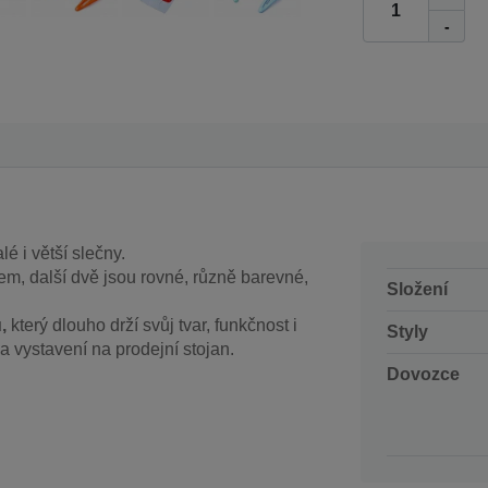
-
é i větší slečny.
em, další dvě jsou rovné, různě barevné,
Složení
,
který dlouho drží svůj tvar, funkčnost i
Styly
a vystavení na prodejní stojan.
Dovozce