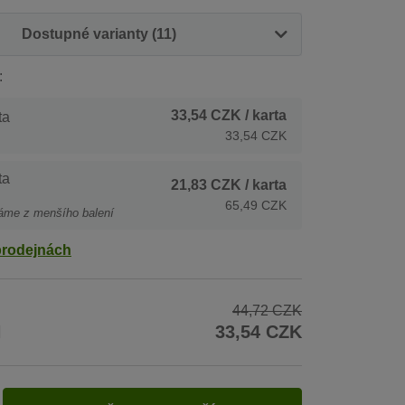
Dostupné varianty (11)
:
33,54 CZK
/ karta
ta
33,54 CZK
ta
21,83 CZK
/ karta
65,49 CZK
áme z menšího balení
prodejnách
44,72 CZK
H
33,54 CZK