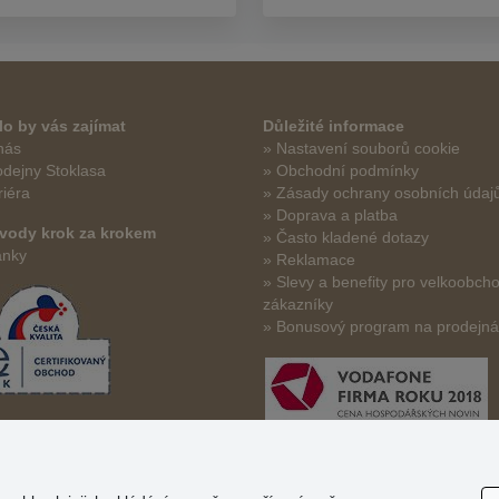
o by vás zajímat
Důležité informace
nás
» Nastavení souborů cookie
odejny Stoklasa
» Obchodní podmínky
riéra
» Zásady ochrany osobních údaj
» Doprava a platba
vody krok za krokem
» Často kladené dotazy
ánky
» Reklamace
» Slevy a benefity pro velkoobch
zákazníky
» Bonusový program na prodejn