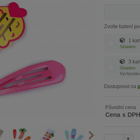
Zvolte balení po
1 kar
Skladem
3 kar
Skladem
Vychystáv
Dostupnost na
Původní cena
Cena s DP
+