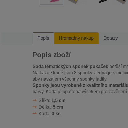
Popis
Hromadný nákup
Dotazy
Popis zboží
Sada tématických sponek pukaček
potěší mal
Na každé kartě jsou 3 sponky. Jedna je s motiv
aby navzájem všechny sponky ladily.
Sponky jsou vyrobené z kvalitního materiálu
barvy. Karta je opatřena výsekem pro zavěšení 
Šířka:
1,5 cm
Délka:
5 cm
Karta:
3 ks