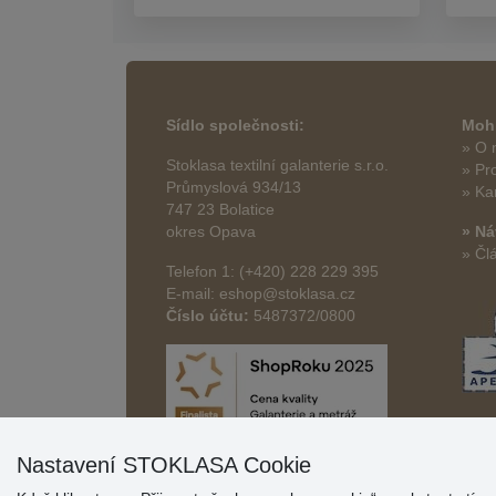
Sídlo společnosti:
Mohl
» O 
Stoklasa textilní galanterie s.r.o.
» Pr
Průmyslová 934/13
» Ka
747 23 Bolatice
okres Opava
» Ná
» Čl
Telefon 1: (+420) 228 229 395
E-mail: eshop@stoklasa.cz
Číslo účtu:
5487372/0800
Nastavení STOKLASA Cookie