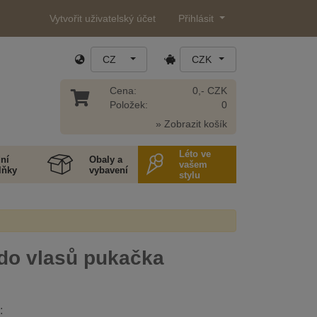
Vytvořit uživatelský účet
Přihlásit
CZ
CZK
Cena:
0,- CZK
Položek:
0
» Zobrazit košík
Léto ve
ní
Obaly a
vašem
lňky
vybavení
stylu
do vlasů pukačka
: