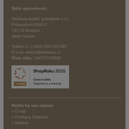
Sídlo společnosti:
Stoklasa textilní galanterie s.r.o.
Průmyslová 934/13
747 23 Bolatice
okres Opava
Telefon 1: (+420) 228 229 395
E-mail: eshop@stoklasa.cz
Číslo účtu:
5487372/0800
Mohlo by vás zajímat
» O nás
» Prodejny Stoklasa
» Kariéra