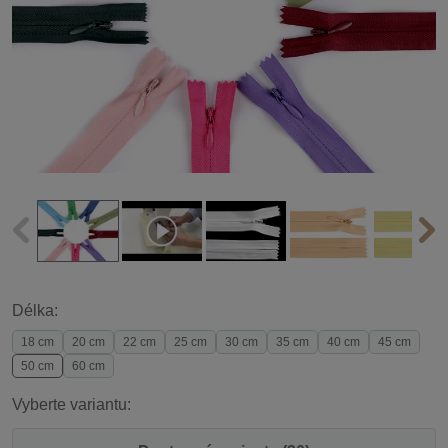
Délka:
18 cm
20 cm
22 cm
25 cm
30 cm
35 cm
40 cm
45 cm
50 cm
60 cm
Vyberte variantu: