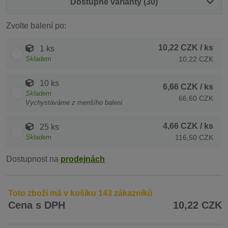
Dostupné varianty (30)
Zvolte balení po:
10,22 CZK
/ ks
1 ks
Skladem
10,22 CZK
10 ks
6,66 CZK
/ ks
Skladem
66,60 CZK
Vychystáváme z menšího balení
4,66 CZK
/ ks
25 ks
Skladem
116,50 CZK
Dostupnost na
prodejnách
Toto zboží má v košíku 143 zákazníků
Cena s DPH
10,22 CZK