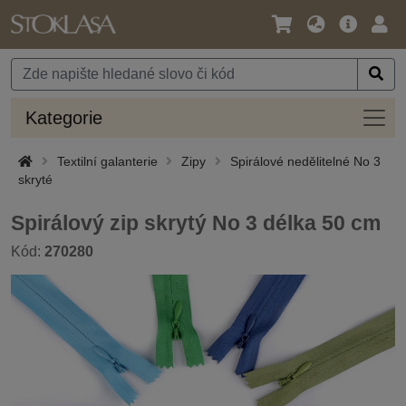
Jazyk
Hlavní
Přihl
/
nabídka
Měna
Kateg
Kategorie
Textilní galanterie
Zipy
Spirálové nedělitelné No 3
skryté
Spirálový zip skrytý No 3 délka 50 cm
Kód:
270280