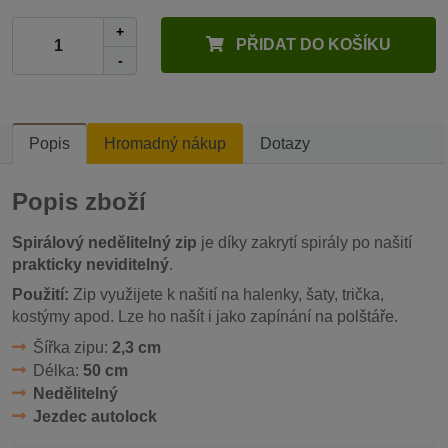
+
PŘIDAT DO KOŠÍKU
-
Popis
Hromadný nákup
Dotazy
Popis zboží
Spirálový nedělitelný zip
je díky zakrytí spirály po našití
prakticky neviditelný
.
Použití:
Zip využijete k našití na halenky, šaty, trička,
kostýmy apod. Lze ho našít i jako zapínání na polštáře.
Šířka zipu:
2,3 cm
Délka:
50 cm
Nedělitelný
Jezdec autolock