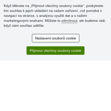
Když kliknete na „Přijmout všechny soubory cookie“, poskytnete
tím souhlas k jejich ukládání na vašem zařízení, což pomáhá s
navigací na stránce, s analýzou využití dat a s našimi
Hodnocení
marketingovými snahami. Můžete to
odmítnout
, ale budeme rádi,
zákazníků
když nám souhlas udělíte.
29.7.2026
Nastavení souborů cookie
Super obchod, kvalitní zboží za slušné ceny. Vřele
doporučuji.
Přijmout všechny soubory cookie
19.7.2026
Sortiment za fajn ceny a hlavně super rychlé dodání. Moc
děkuji!.
» Aktuálně 19084 recenzí
* Recenze neověřujeme