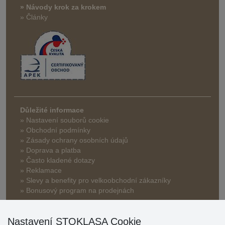
» Návody krok za krokem
» Články
Důležité informace
» Nastavení souborů cookie
» Obchodní podmínky
» Zásady ochrany osobních údajů
» Doprava a platba
» Často kladené dotazy
» Reklamace
» Slevy a benefity pro velkoobchodní zákazníky
» Bonusový program na prodejnách
Nastavení STOKLASA Cookie