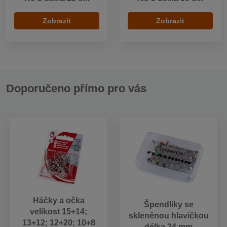
Zobrazit
Zobrazit
Doporučeno přímo pro vás
Háčky a očka
Špendlíky se
velikost 15+14;
skleněnou hlavičkou
13+12; 12+20; 10+8
délka 34 mm