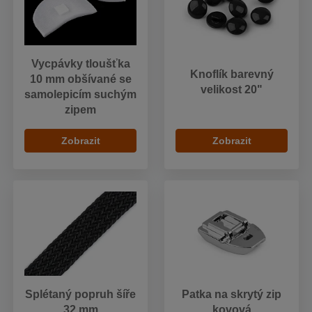
Vycpávky tloušťka
Knoflík barevný
10 mm obšívané se
velikost 20"
samolepicím suchým
zipem
Zobrazit
Zobrazit
Splétaný popruh šíře
Patka na skrytý zip
32 mm
kovová