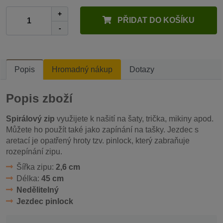
+
PŘIDAT DO KOŠÍKU
-
Popis
Hromadný nákup
Dotazy
Popis zboží
Spirálový zip
využijete k našití na šaty, trička, mikiny apod.
Můžete ho použít také jako zapínání na tašky. Jezdec s
aretací je opatřený hroty tzv. pinlock, který zabraňuje
rozepínání zipu.
Šířka zipu:
2,6 cm
Délka:
45 cm
Nedělitelný
Jezdec pinlock