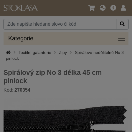
Jazyk
Hlavní
Přihl
/
nabídka
Měna
Kateg
Kategorie
Textilní galanterie
Zipy
Spirálové nedělitelné No 3
pinlock
Spirálový zip No 3 délka 45 cm
pinlock
Kód:
270354