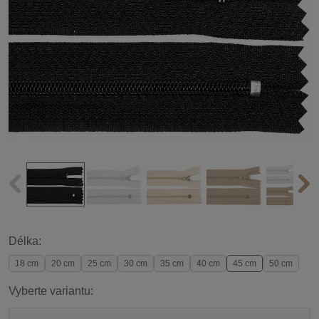
Délka:
18 cm
20 cm
25 cm
30 cm
35 cm
40 cm
45 cm
50 cm
Vyberte variantu: