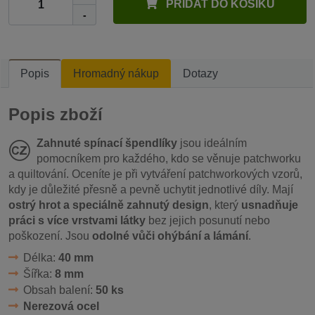
PŘIDAT DO KOŠÍKU
-
Popis
Hromadný nákup
Dotazy
Popis zboží
Zahnuté spínací špendlíky
jsou ideálním
pomocníkem pro každého, kdo se věnuje patchworku
a quiltování. Oceníte je při vytváření patchworkových vzorů,
kdy je důležité přesně a pevně uchytit jednotlivé díly. Mají
ostrý hrot a speciálně zahnutý design
, který
usnadňuje
práci s více vrstvami látky
bez jejich posunutí nebo
poškození. Jsou
odolné vůči ohýbání a lámání
.
Délka:
40 mm
Šířka:
8 mm
Obsah balení:
50 ks
Nerezová ocel