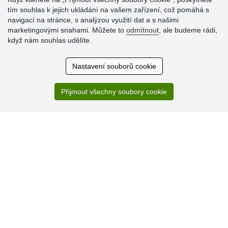
tím souhlas k jejich ukládání na vašem zařízení, což pomáhá s
navigací na stránce, s analýzou využití dat a s našimi
Hodnocení
marketingovými snahami. Můžete to
odmítnout
, ale budeme rádi,
zákazníků
když nám souhlas udělíte.
29.7.2026
Nastavení souborů cookie
Super obchod, kvalitní zboží za slušné ceny. Vřele
doporučuji.
Přijmout všechny soubory cookie
19.7.2026
Sortiment za fajn ceny a hlavně super rychlé dodání. Moc
děkuji!.
» Aktuálně 19084 recenzí
* Recenze neověřujeme