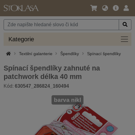
Jazyk
Hlavní
Přihl
/
nabídka
Měna
Kateg
Kategorie
Textilní galanterie
Špendlíky
Spínací špendlíky
Spínací špendlíky zahnuté na
patchwork délka 40 mm
Kód:
630547_286824_160494
barva nikl