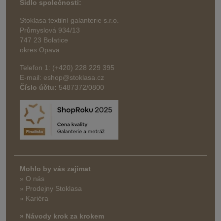
Sídlo společnosti:
Stoklasa textilní galanterie s.r.o.
Průmyslová 934/13
747 23 Bolatice
okres Opava
Telefon 1: (+420) 228 229 395
E-mail: eshop@stoklasa.cz
Číslo účtu:
5487372/0800
Mohlo by vás zajímat
» O nás
» Prodejny Stoklasa
» Kariéra
» Návody krok za krokem