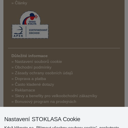
» Články
Důležité informace
» Nastavení souborů cookie
» Obchodní podmínky
» Zásady ochrany osobních údajů
» Doprava a platba
» Často kladené dotazy
» Reklamace
» Slevy a benefity pro velkoobchodní zákazníky
» Bonusový program na prodejnách
Nastavení STOKLASA Cookie
Když kliknete na „Přijmout všechny soubory cookie“, poskytnete