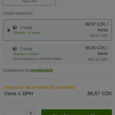
barva nikl
Zvolte balení po:
88,57 CZK
/
1 karta
karta
Skladem
15
balení
88,57 CZK
80,45 CZK
/
5 karta
karta
Skladem
3
balení
Vychystáváme z menšího balení
402,25 CZK
Dostupnost na
prodejnách
Toto zboží má v košíku 19 zákazníků
Cena s DPH
88,57 CZK
+