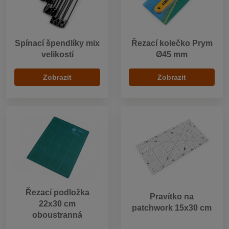
Spínací špendlíky mix
Řezací kolečko Prym
velikostí
Ø45 mm
Zobrazit
Zobrazit
Řezací podložka
Pravítko na
22x30 cm
patchwork 15x30 cm
oboustranná