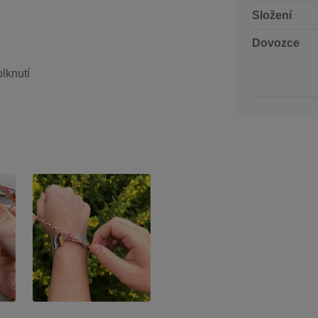
Složení
Dovozce
lknutí