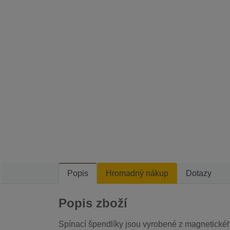
Popis
Hromadný nákup
Dotazy
Popis zboží
Spínací špendlíky jsou vyrobené z magnetické