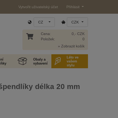
Vytvořit uživatelský účet
Přihlásit
CZ
CZK
Cena:
0,- CZK
Položek:
0
» Zobrazit košík
Léto ve
ní
Obaly a
vašem
lňky
vybavení
stylu
 špendlíky délka 20 mm