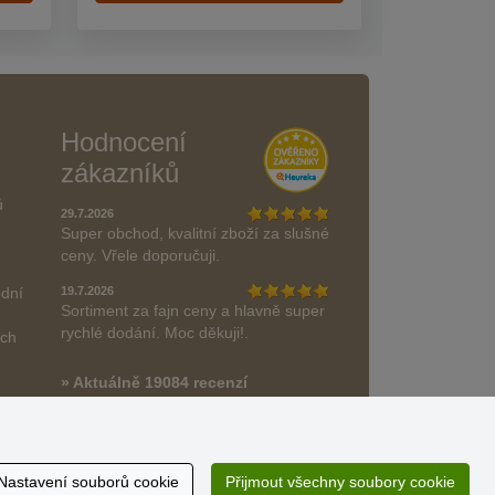
Hodnocení
zákazníků
ů
29.7.2026
Super obchod, kvalitní zboží za slušné
ceny. Vřele doporučuji.
odní
19.7.2026
Sortiment za fajn ceny a hlavně super
rychlé dodání. Moc děkuji!.
ách
» Aktuálně 19084 recenzí
* Recenze neověřujeme
Nastavení souborů cookie
Přijmout všechny soubory cookie