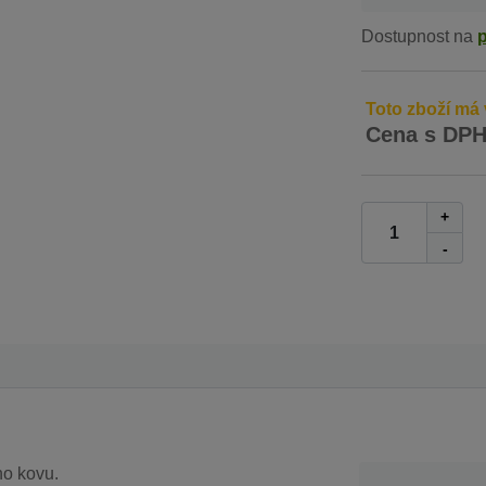
Dostupnost na
Toto zboží má 
Cena s DP
+
-
ho kovu.