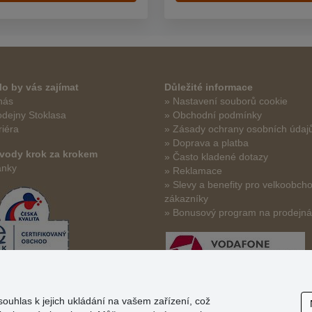
o by vás zajímat
Důležité informace
nás
» Nastavení souborů cookie
odejny Stoklasa
» Obchodní podmínky
riéra
» Zásady ochrany osobních údaj
» Doprava a platba
vody krok za krokem
» Často kladené dotazy
ánky
» Reklamace
» Slevy a benefity pro velkoobch
zákazníky
» Bonusový program na prodejn
souhlas k jejich ukládání na vašem zařízení, což