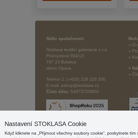
Sídlo společnosti:
Mohl
» O 
Stoklasa textilní galanterie s.r.o.
» Pr
Průmyslová 934/13
» Ka
747 23 Bolatice
okres Opava
» Ná
» Čl
Telefon 1: (+420) 228 229 395
E-mail: eshop@stoklasa.cz
Číslo účtu:
5487372/0800
Nastavení STOKLASA Cookie
Když kliknete na „Přijmout všechny soubory cookie“, poskytnete tím 