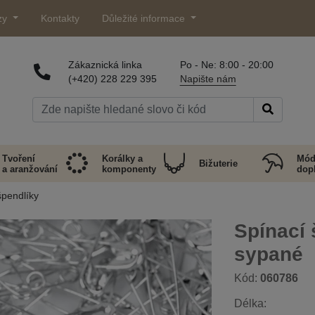
zy
Kontakty
Důležité informace
Zákaznická linka
Po - Ne: 8:00 - 20:00
(+420) 228 229 395
Napište nám
Tvoření
Korálky a
Mód
Bižuterie
a aranžování
komponenty
dop
špendlíky
Spínací
sypané
Kód:
060786
Délka: