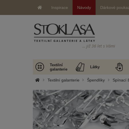
Inspirace
Návody
Dárkové pouka
… již 36 let s Vámi
Textilní
Látky
galanterie
Textilní galanterie
Špendlíky
Spínací 