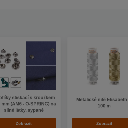
flíky stiskací s kroužkem
Metalické nitě Elisabeth
 mm (AM6 - O-SPRING) na
100 m
silné látky, sypané
Zobrazit
Zobrazit