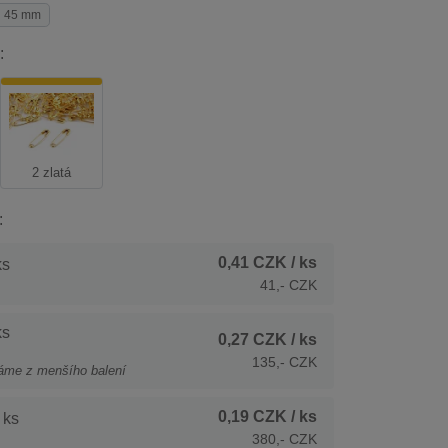
45 mm
:
2 zlatá
:
0,41 CZK
/ ks
ks
41,- CZK
ks
0,27 CZK
/ ks
135,- CZK
áme z menšího balení
0,19 CZK
/ ks
 ks
380,- CZK